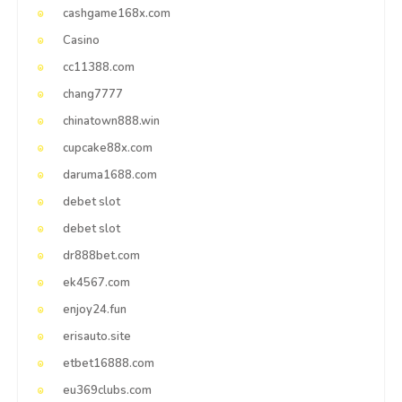
cashgame168x.com
Casino
cc11388.com
chang7777
chinatown888.win
cupcake88x.com
daruma1688.com
debet slot
debet slot
dr888bet.com
ek4567.com
enjoy24.fun
erisauto.site
etbet16888.com
eu369clubs.com