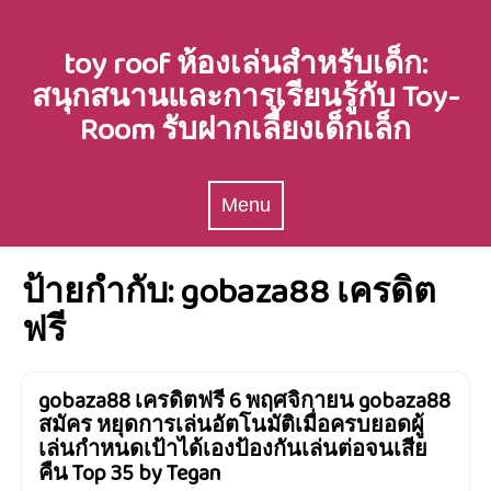
Skip
to
toy roof ห้องเล่นสำหรับเด็ก:
content
สนุกสนานและการเรียนรู้กับ Toy-
Room รับฝากเลี้ยงเด็กเล็ก
Menu
Menu
ป้ายกำกับ:
gobaza88 เครดิต
ฟรี
gobaza88 เครดิตฟรี 6 พฤศจิกายน gobaza88
สมัคร หยุดการเล่นอัตโนมัติเมื่อครบยอดผู้
เล่นกำหนดเป้าได้เองป้องกันเล่นต่อจนเสีย
คืน Top 35 by Tegan