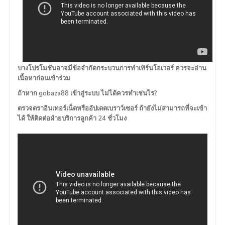
บางโปรโมชั่นอาจมีข้อจำกัดกระบวนการทำเทิร์นโอเวอร์ ควรจะอ่าน
เนื้อหาก่อนเข้าร่วม
ถ้าหาก gobaza88 เข้าสู่ระบบ ไม่ได้ควรทำเช่นไร?
ตรวจตราอินเทอร์เน็ตหรืออัปเดตเบราว์เซอร์ ถ้ายังไม่สามารถที่จะเข้า
ได้ ให้ติดต่อฝ่ายบริการลูกค้า 24 ชั่วโมง