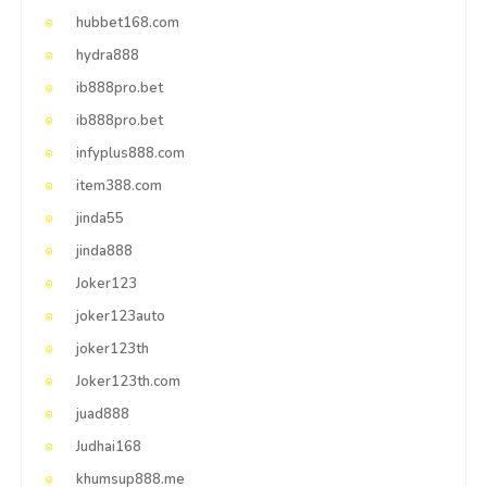
hubbet168.com
hydra888
ib888pro.bet
ib888pro.bet
infyplus888.com
item388.com
jinda55
jinda888
Joker123
joker123auto
joker123th
Joker123th.com
juad888
Judhai168
khumsup888.me