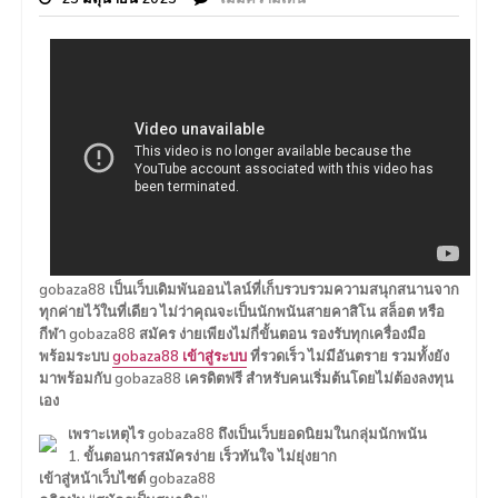
gobaza88 เป็นเว็บเดิมพันออนไลน์ที่เก็บรวบรวมความสนุกสนานจาก
ทุกค่ายไว้ในที่เดียว ไม่ว่าคุณจะเป็นนักพนันสายคาสิโน สล็อต หรือ
กีฬา gobaza88 สมัคร ง่ายเพียงไม่กี่ขั้นตอน รองรับทุกเครื่องมือ
พร้อมระบบ
gobaza88 เข้าสู่ระบบ
ที่รวดเร็ว ไม่มีอันตราย รวมทั้งยัง
มาพร้อมกับ gobaza88 เครดิตฟรี สำหรับคนเริ่มต้นโดยไม่ต้องลงทุน
เอง
เพราะเหตุไร gobaza88 ถึงเป็นเว็บยอดนิยมในกลุ่มนักพนัน
1. ขั้นตอนการสมัครง่าย เร็วทันใจ ไม่ยุ่งยาก
เข้าสู่หน้าเว็บไซต์ gobaza88