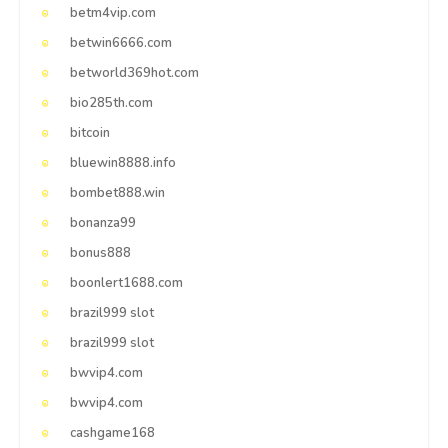
betm4vip.com
betwin6666.com
betworld369hot.com
bio285th.com
bitcoin
bluewin8888.info
bombet888.win
bonanza99
bonus888
boonlert1688.com
brazil999 slot
brazil999 slot
bwvip4.com
bwvip4.com
cashgame168