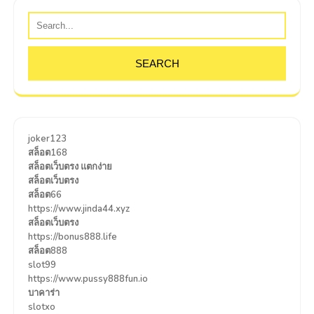
joker123
สล็อต168
สล็อตเว็บตรง แตกง่าย
สล็อตเว็บตรง
สล็อต66
https://www.jinda44.xyz
สล็อตเว็บตรง
https://bonus888.life
สล็อต888
slot99
https://www.pussy888fun.io
บาคาร่า
slotxo