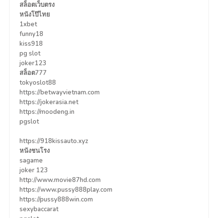
สล็อตเว็บตรง
หนังโป๊ไทย
1xbet
funny18
kiss918
pg slot
joker123
สล็อต777
tokyoslot88
https://betwayvietnam.com
https://jokerasia.net
https://moodeng.in
pgslot
https://918kissauto.xyz
หนังชนโรง
sagame
joker 123
http://www.movie87hd.com
https://www.pussy888play.com
https://pussy888win.com
sexybaccarat