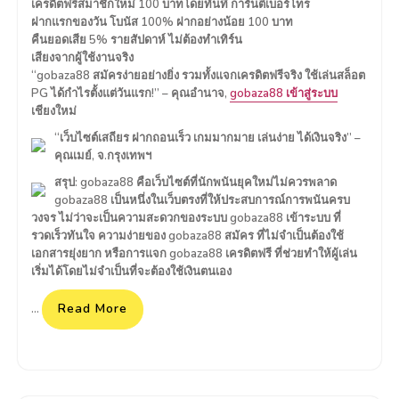
เครดิตฟรีสมาชิกใหม่ 100 บาทโดยทันที การันตีเบอร์โทร
ฝากแรกของวัน โบนัส 100% ฝากอย่างน้อย 100 บาท
คืนยอดเสีย 5% รายสัปดาห์ ไม่ต้องทำเทิร์น
เสียงจากผู้ใช้งานจริง
“gobaza88 สมัครง่ายอย่างยิ่ง รวมทั้งแจกเครดิตฟรีจริง ใช้เล่นสล็อต
PG ได้กำไรตั้งแต่วันแรก!” – คุณอำนาจ,
gobaza88 เข้าสู่ระบบ
เชียงใหม่
“เว็บไซต์เสถียร ฝากถอนเร็ว เกมมากมาย เล่นง่าย ได้เงินจริง” –
คุณเมย์, จ.กรุงเทพฯ
สรุป: gobaza88 คือเว็บไซต์ที่นักพนันยุคใหม่ไม่ควรพลาด
gobaza88 เป็นหนึ่งในเว็บตรงที่ให้ประสบการณ์การพนันครบ
วงจร ไม่ว่าจะเป็นความสะดวกของระบบ gobaza88 เข้าระบบ ที่
รวดเร็วทันใจ ความง่ายของ gobaza88 สมัคร ที่ไม่จำเป็นต้องใช้
เอกสารยุ่งยาก หรือการแจก gobaza88 เครดิตฟรี ที่ช่วยทำให้ผู้เล่น
เริ่มได้โดยไม่จำเป็นที่จะต้องใช้เงินตนเอง
Read More
…