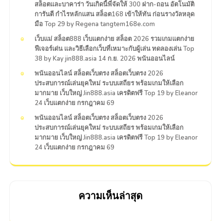
สล็อตและบาคาร่า วันเกิดนี้พี่จัดให้ 300 ฝาก-ถอน อัตโนมัติ
การันตี กำไรหลักแสน สล็อต168 เข้าให้ทัน ก่อนรางวัลหลุด
มือ Top 29 by Regena tangtem168e.com
เว็บแม่ สล็อต888 เว็บแตกง่าย สล็อต 2026 รวมเกมแตกง่าย
ฟีเจอร์เด่น และวิธีเลือกเว็บที่เหมาะกับผู้เล่น ทดลองเล่น Top
38 by Kay jin888.asia 14 ก.ย. 2026 พนันออนไลน์
พนันออนไลน์ สล็อตเว็บตรง สล็อตเว็บตรง 2026
ประสบการณ์เล่นยุคใหม่ ระบบเสถียร พร้อมเกมให้เลือก
มากมาย เว็บใหญ่ Jin888.asia เครดิตฟรี Top 19 by Eleanor
24 เว็บแตกง่าย กรกฎาคม 69
พนันออนไลน์ สล็อตเว็บตรง สล็อตเว็บตรง 2026
ประสบการณ์เล่นยุคใหม่ ระบบเสถียร พร้อมเกมให้เลือก
มากมาย เว็บใหญ่ Jin888.asia เครดิตฟรี Top 19 by Eleanor
24 เว็บแตกง่าย กรกฎาคม 69
ความเห็นล่าสุด