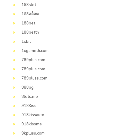
168slot
168สล็อต
188bet
188betth
1xbit
1xgameth.com
789plus.com
789plus.com
789pluss.com
888pg
8lots.me
918Kiss
918kissauto
918kissme
9kpluss.com