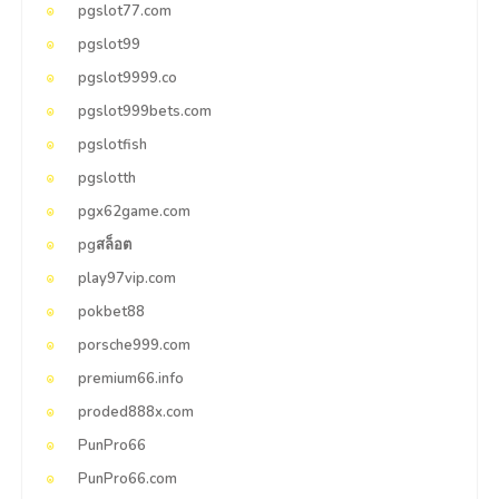
pgslot77.com
pgslot99
pgslot9999.co
pgslot999bets.com
pgslotfish
pgslotth
pgx62game.com
pgสล็อต
play97vip.com
pokbet88
porsche999.com
premium66.info
proded888x.com
PunPro66
PunPro66.com