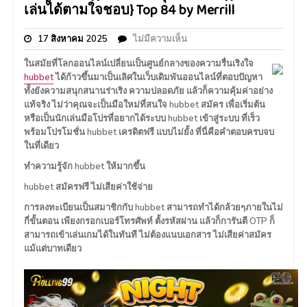
เล่นได้ตามใจชอบ} Top 84 by Merrill
17 สิงหาคม 2025
ไม่มีความเห็น
ในสมัยที่โลกออนไลน์เปลี่ยนเป็นศูนย์กลางของความรื่นเริงใจ
hubbet
ได้ก้าวขึ้นมาเป็นเลิศในเว็บเดิมพันออนไลน์ที่ตอบปัญหา
ทั้งยังความสนุกสนานร่าเริง ความปลอดภัย แล้วก็ความคุ้มค่าอย่าง
แท้จริง ไม่ว่าคุณจะเป็นมือใหม่ที่สนใจ hubbet สมัคร เพื่อเริ่มต้น
หรือเป็นนักเล่นมือโปรที่อยากได้ระบบ hubbet เข้าสู่ระบบ ที่เร็ว
พร้อมโปรโมชั่น hubbet เครดิตฟรี แบบไม่ยั้ง ที่นี่คือคำตอบครบจบ
ในที่เดียว
ทำความรู้จัก hubbet ให้มากขึ้น
hubbet สมัครฟรี ไม่เสียค่าใช้จ่าย
การลงทะเบียนเป็นสมาชิกกับ hubbet สามารถทำได้กล้วยๆภายในไม่
กี่ขั้นตอน เพียงกรอกเบอร์โทรศัพท์ ตั้งรหัสผ่าน แล้วก็การันตี OTP ก็
สามารถเข้าเล่นเกมได้ในทันที ไม่ต้องแนบเอกสาร ไม่เสียค่าสมัคร
แม้แต่บาทเดียว