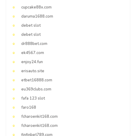
cupcake88x.com
daruma1688.com
debet slot
debet slot
dr888bet.com
ek4567.com
enjoy24.fun
erisauto.site
etbet16888.com
eu369clubs.com
fafa 123 slot
faro168
fcharoenkit168.com
fcharoenkit168.com
finfinbet789.com