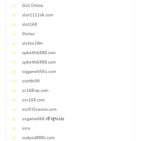
Slot Online
slot1111ok.com
slot168
Slotxo
slotxo24hr
spbetflik888.com
spbetflik888.com
sqgame555s.com
sretthi99
ss168vip.com
ssc168.com
ssc915casino.com
ssgame666 เข้าสู่ระบบ
ssru
sudyod888s.com