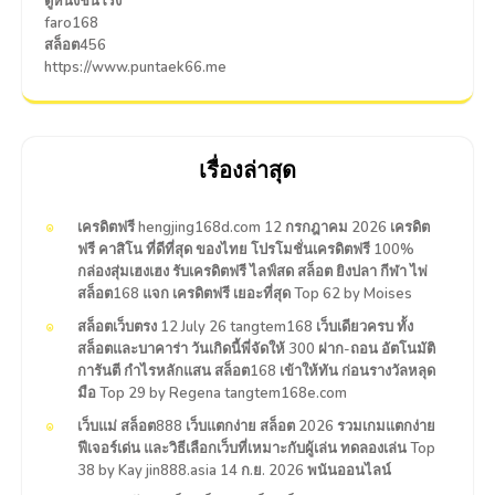
ดูหนังชนโรง
faro168
สล็อต456
https://www.puntaek66.me
เรื่องล่าสุด
เครดิตฟรี hengjing168d.com 12 กรกฎาคม 2026 เครดิต
ฟรี คาสิโน ที่ดีที่สุด ของไทย โปรโมชั่นเครดิตฟรี 100%
กล่องสุ่มเฮงเฮง รับเครดิตฟรี ไลฟ์สด สล็อต ยิงปลา กีฬา ไพ่
สล็อต168 แจก เครดิตฟรี เยอะที่สุด Top 62 by Moises
สล็อตเว็บตรง 12 July 26 tangtem168 เว็บเดียวครบ ทั้ง
สล็อตและบาคาร่า วันเกิดนี้พี่จัดให้ 300 ฝาก-ถอน อัตโนมัติ
การันตี กำไรหลักแสน สล็อต168 เข้าให้ทัน ก่อนรางวัลหลุด
มือ Top 29 by Regena tangtem168e.com
เว็บแม่ สล็อต888 เว็บแตกง่าย สล็อต 2026 รวมเกมแตกง่าย
ฟีเจอร์เด่น และวิธีเลือกเว็บที่เหมาะกับผู้เล่น ทดลองเล่น Top
38 by Kay jin888.asia 14 ก.ย. 2026 พนันออนไลน์