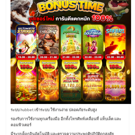
ระบบ hubbet เข้าระบบ ใช้งานง่าย ปลอดภัยระดับสูง
รองรับการใช้งานทุกเครื่องมือ อีกทั้งโทรศัพท์เคลื่อนที่ แท็บเล็ต และ
คอมพิวเตอร์
มีระบบล็อกอินอัตโนมัติ และตรวจความประพฤติปฏิบัติถูกสงสัย