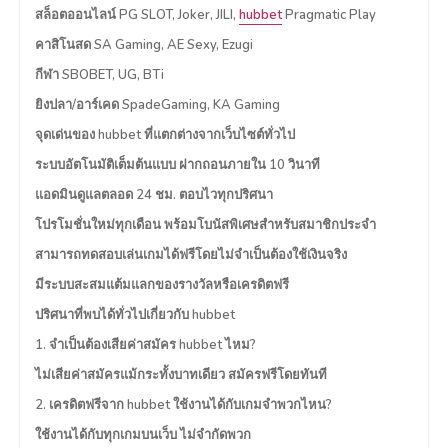
สล็อตออนไลน์ PG SLOT, Joker, JILI,
hubbet
Pragmatic Play
คาสิโนสด SA Gaming, AE Sexy, Ezugi
กีฬา SBOBET, UG, BTi
ยิงปลา/อาร์เคด SpadeGaming, KA Gaming
จุดเด่นของ hubbet ที่แตกต่างจากเว็บไซต์ทั่วไป
ระบบอัตโนมัติเต็มต้นแบบ ฝากถอนภายใน 10 วินาที
แอดมินดูแลตลอด 24 ชม. ตอบไวทุกปริศนา
โปรโมชั่นใหม่ทุกเดือน พร้อมโบนัสพิเศษสำหรับสมาชิกประจำ
สามารถทดสอบเล่นเกมได้ฟรีโดยไม่จำเป็นต้องใช้เงินจริง
มีระบบสะสมแต้มแลกของรางวัลหรือเครดิตฟรี
ปริศนาที่พบได้ทั่วไปเกี่ยวกับ hubbet
1. จำเป็นต้องเสียค่าสมัคร hubbet ไหม?
ไม่เสียค่าสมัครแม้กระทั้งบาทเดียว สมัครฟรีโดยทันที
2. เครดิตฟรีจาก hubbet ใช้งานได้กับเกมจำพวกไหน?
ใช้งานได้กับทุกเกมบนเว็บ ไม่จำกัดพวก