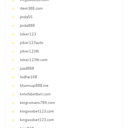
infyplus888.com
item388.com
jinda55
jinda888
Joker123
joker123auto
joker123th
Joker123th.com
juad888
Judhai168
khumsup888.me
kimchibetbet.com
kingromans789.com
kingxxxbet123.com
kingxxxbet123.com