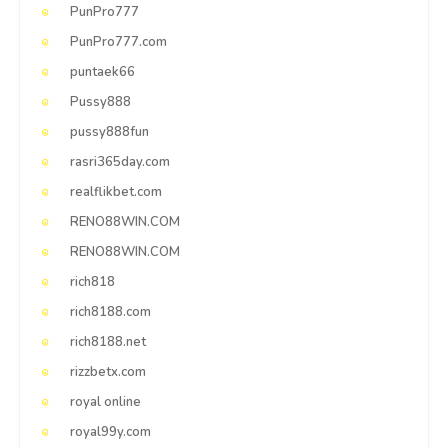
PunPro777
PunPro777.com
puntaek66
Pussy888
pussy888fun
rasri365day.com
realflikbet.com
RENO88WIN.COM
RENO88WIN.COM
rich818
rich8188.com
rich8188.net
rizzbetx.com
royal online
royal99y.com