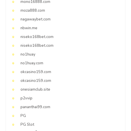
mono16888.com
moza888.com
nagawaybet.com
nbwin.me
niseko168bet.com
niseko168bet.com
no1huay
no1huay.com
okcasino159.com
okcasino159.com
onesiamclub.site
p2vvip
pananthai99.com
PG
PG Slot