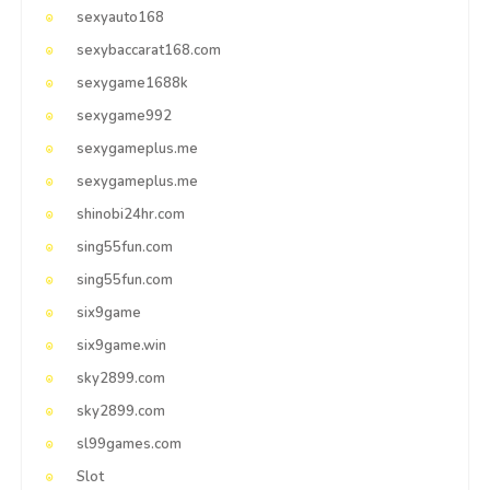
sexyauto168
sexybaccarat168.com
sexygame1688k
sexygame992
sexygameplus.me
sexygameplus.me
shinobi24hr.com
sing55fun.com
sing55fun.com
six9game
six9game.win
sky2899.com
sky2899.com
sl99games.com
Slot