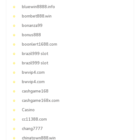
bluewin8888.info
bombet888.win
bonanza99
bonus888
boonlert1688.com
brazil999 slot
brazil999 slot
bwvip4.com
bwvip4.com
cashgame168
cashgame168x.com
Casino
cc11388.com
chang7777
chinatown888.win