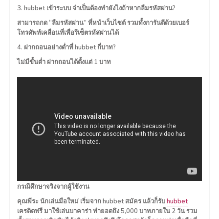
3. hubbet เข้าระบบ จำเป็นต้องทำยังไงถ้าหากลืมรหัสผ่าน?
สามารถกด “ลืมรหัสผ่าน” ที่หน้าเว็บไซต์ รวมทั้งการันตีด้วยเบอร์
โทรศัพท์เคลื่อนที่เพื่อรีเซ็ตรหัสผ่านได้
4. ฝากถอนอย่างต่ำที่ hubbet กี่บาท?
ไม่มีขั้นต่ำ ฝากถอนได้ตั้งแต่ 1 บาท
กรณีศึกษาจริงจากผู้ใช้งาน
คุณพีระ นักเล่นมือใหม่ เริ่มจาก hubbet สมัคร แล้วก็รับ
hubbet
เครดิตฟรี มาใช้เล่นบาคาร่า ทำยอดถึง 5,000 บาทภายใน 2 วัน รวม