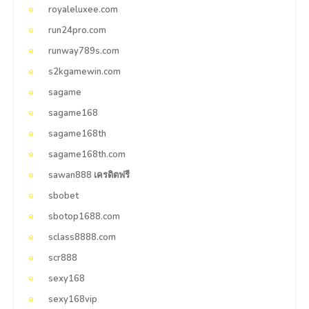
royaleluxee.com
run24pro.com
runway789s.com
s2kgamewin.com
sagame
sagame168
sagame168th
sagame168th.com
sawan888 เครดิตฟรี
sbobet
sbotop1688.com
sclass8888.com
scr888
sexy168
sexy168vip