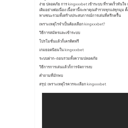
ง่าย ปลอดภัย การ kingxxxbet เข้าระบบ ที่รวดเร็วทันใจ แ
เดิมอย่างต่อเนื่อง เนื้อหานี้จะพาคุณสำรวจทุกแง่ทุกมุม 
ทางชนะรวมทั้งสร้างประสบการณ์การเล่นที่ครึกครื้น
เพราะเหตุไรจำเป็นต้องเลือก kingxxxbet?
วิธีการสมัครและเข้าระบบ
โปรโมชั่นแล้วก็เครดิตฟรี
เกมยอดนิยมใน kingxxxbet
ระบบฝาก–ถอนรวมทั้งความปลอดภัย
วิธีการการเล่นแล้วก็การจัดการงบ
คำถามที่มักพบ
สรุป: เพราะเหตุไรควรจะเลือก kingxxxbet