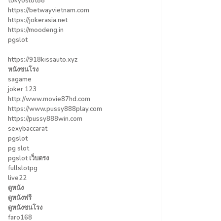
tokyoslot88
https://betwayvietnam.com
https://jokerasia.net
https://moodeng.in
pgslot
https://918kissauto.xyz
หนังชนโรง
sagame
joker 123
http://www.movie87hd.com
https://www.pussy888play.com
https://pussy888win.com
sexybaccarat
pgslot
pg slot
pgslot เว็บตรง
fullslotpg
live22
ดูหนัง
ดูหนังฟรี
ดูหนังชนโรง
faro168