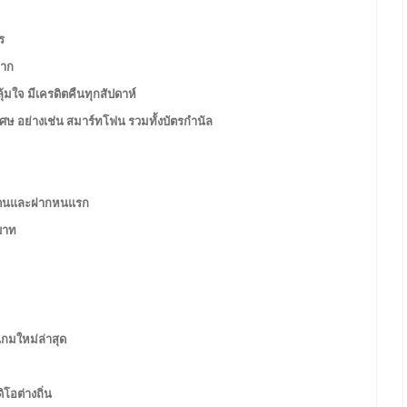
ร
ฝาก
ุ้มใจ มีเครดิตคืนทุกสัปดาห์
ิเศษ อย่างเช่น สมาร์ทโฟน รวมทั้งบัตรกำนัล
ตัวตนและฝากหนแรก
 บาท
กมใหม่ล่าสุด
โอต่างถิ่น