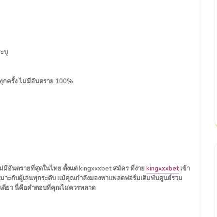
ะบุ
ุกครั้ง ไม่มีอันตราย 100%
อันตรายที่สุดในไทย ตั้งแต่ kingxxxbet สมัคร ที่ง่าย
kingxxxbet
เข้า
้ม เหมาะกับผู้เล่นทุกระดับ แม้คุณกำลังมองหาแพลตฟอร์มเดิมพันศูนย์รวม
ดียว นี่คือคำตอบที่คุณไม่ควรพลาด