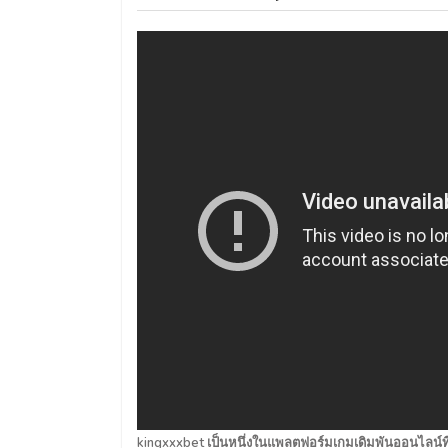
kingxxxbet เป็นหนึ่งในแพลตฟอร์มเกมเดิมพันออนไลน์ที