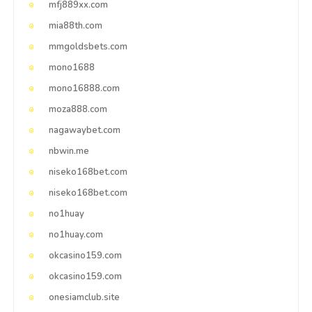
mfj889xx.com
mia88th.com
mmgoldsbets.com
mono1688
mono16888.com
moza888.com
nagawaybet.com
nbwin.me
niseko168bet.com
niseko168bet.com
no1huay
no1huay.com
okcasino159.com
okcasino159.com
onesiamclub.site