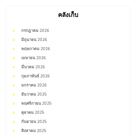
คลังเก็บ
กรกฎาคม 2026
มิถุนายน 2026
พฤษภาคม 2026
เมษายน 2026
มีนาคม 2026
กุมภาพันธ์ 2026
มกราคม 2026
ธันวาคม 2025
พฤศจิกายน 2025
ตุลาคม 2025
กันยายน 2025
สิงหาคม 2025