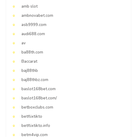
amb slot
ambnovabet.com
asb9999.com
audi688.com
av
ba88th.com
Baccarat
baj88thb
baj88thbz.com
baslot168bet.com
baslot168bet.com/
betboxclubs.com
betflixtikto
betflixtikto.info
betm4vip.com