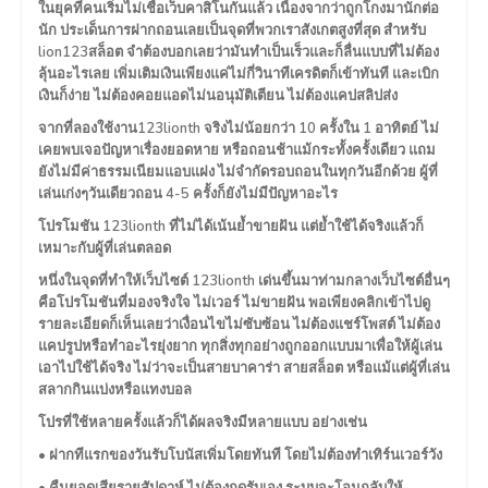
ในยุคที่คนเริ่มไม่เชื่อเว็บคาสิโนกันแล้ว เนื่องจากว่าถูกโกงมานักต่อ
นัก ประเด็นการฝากถอนเลยเป็นจุดที่พวกเราสังเกตสูงที่สุด สำหรับ
lion123สล็อต จำต้องบอกเลยว่ามันทำเป็นเร็วและก็ลื่นแบบที่ไม่ต้อง
ลุ้นอะไรเลย เพิ่มเติมเงินเพียงแค่ไม่กี่วินาทีเครดิตก็เข้าทันที และเบิก
เงินก็ง่าย ไม่ต้องคอยแอดไม่นอนุมัติเตียน ไม่ต้องแคปสลิปส่ง
จากที่ลองใช้งาน123lionth จริงไม่น้อยกว่า 10 ครั้งใน 1 อาทิตย์ ไม่
เคยพบเจอปัญหาเรื่องยอดหาย หรือถอนช้าแม้กระทั้งครั้งเดียว แถม
ยังไม่มีค่าธรรมเนียมแอบแฝง ไม่จำกัดรอบถอนในทุกวันอีกด้วย ผู้ที่
เล่นเก่งๆวันเดียวถอน 4-5 ครั้งก็ยังไม่มีปัญหาอะไร
โปรโมชัน 123lionth ที่ไม่ได้เน้นย้ำขายฝัน แต่ย้ำใช้ได้จริงแล้วก็
เหมาะกับผู้ที่เล่นตลอด
หนึ่งในจุดที่ทำให้เว็บไซต์ 123lionth เด่นขึ้นมาท่ามกลางเว็บไซต์อื่นๆ
คือโปรโมชันที่มองจริงใจ ไม่เวอร์ ไม่ขายฝัน พอเพียงคลิกเข้าไปดู
รายละเอียดก็เห็นเลยว่าเงื่อนไขไม่ซับซ้อน ไม่ต้องแชร์โพสต์ ไม่ต้อง
แคปรูปหรือทำอะไรยุ่งยาก ทุกสิ่งทุกอย่างถูกออกแบบมาเพื่อให้ผู้เล่น
เอาไปใช้ได้จริง ไม่ว่าจะเป็นสายบาคาร่า สายสล็อต หรือแม้แต่ผู้ที่เล่น
สลากกินแบ่งหรือแทงบอล
โปรที่ใช้หลายครั้งแล้วก็ได้ผลจริงมีหลายแบบ อย่างเช่น
• ฝากทีแรกของวันรับโบนัสเพิ่มโดยทันที โดยไม่ต้องทำเทิร์นเวอร์วัง
• คืนยอดเสียรายสัปดาห์ ไม่ต้องกดรับเอง ระบบจะโอนกลับให้