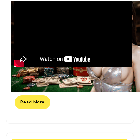
Read More
…