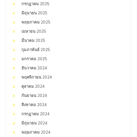
กรกฎาคม 2025
มิถุนายน 2025
พฤษภาคม 2025
เมษายน 2025
มีนาคม 2025
กุมภาพันธ์ 2025
มกราคม 2025
ธันวาคม 2024
พฤศจิกายน 2024
ตุลาคม 2024
กันยายน 2024
สิงหาคม 2024
กรกฎาคม 2024
มิถุนายน 2024
พฤษภาคม 2024