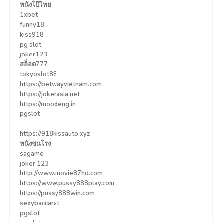
หนังโป๊ไทย
1xbet
funny18
kiss918
pg slot
joker123
สล็อต777
tokyoslot88
https://betwayvietnam.com
https://jokerasia.net
https://moodeng.in
pgslot
https://918kissauto.xyz
หนังชนโรง
sagame
joker 123
http://www.movie87hd.com
https://www.pussy888play.com
https://pussy888win.com
sexybaccarat
pgslot