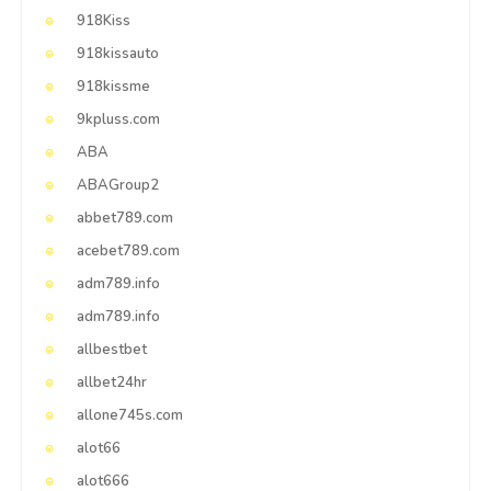
918Kiss
918kissauto
918kissme
9kpluss.com
ABA
ABAGroup2
abbet789.com
acebet789.com
adm789.info
adm789.info
allbestbet
allbet24hr
allone745s.com
alot66
alot666