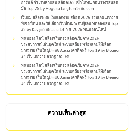
การันตี กำไรหลักแสน สล็อต168 เข้าให้ทัน ก่อนรางวัลหลุด
มือ Top 29 by Regena tangtem168e.com
เว็บแม่ สล็อต888 เว็บแตกง่าย สล็อต 2026 รวมเกมแตกง่าย
ฟีเจอร์เด่น และวิธีเลือกเว็บที่เหมาะกับผู้เล่น ทดลองเล่น Top
38 by Kay jin888.asia 14 ก.ย. 2026 พนันออนไลน์
พนันออนไลน์ สล็อตเว็บตรง สล็อตเว็บตรง 2026
ประสบการณ์เล่นยุคใหม่ ระบบเสถียร พร้อมเกมให้เลือก
มากมาย เว็บใหญ่ Jin888.asia เครดิตฟรี Top 19 by Eleanor
24 เว็บแตกง่าย กรกฎาคม 69
พนันออนไลน์ สล็อตเว็บตรง สล็อตเว็บตรง 2026
ประสบการณ์เล่นยุคใหม่ ระบบเสถียร พร้อมเกมให้เลือก
มากมาย เว็บใหญ่ Jin888.asia เครดิตฟรี Top 19 by Eleanor
24 เว็บแตกง่าย กรกฎาคม 69
ความเห็นล่าสุด