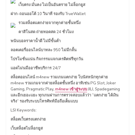
เว็บตรง มั่นคง ไม่เป็นอันตราย ไม่ล็อกยูส
ฝาก-ถอนออโต้ 10 วินาที รองรับ TrueWallet
รวมสล็อตแตกง่ายจากทุกค่ายชั้นหนึ่ง
คาสิโนสด ถ่ายทอดสด 24 ชั่วโมง
พนันบอลราคาน้ำดี ไม่มีขั้นต่ำ
ลอตเตอรี่ออนไลน์บาทละ 950 ไม่มีกลั้น
โปรโมชั่นแน่น กิจกรรมแจกเครดิตฟรีทุกวัน
แอดไม่นมืออาชีพบริการ 24/7
สล็อตออนไลน์ m4new รวมเกมแตกง่าย โบนัสหนักทุกค่าย
m4new รวมเกมจากค่ายสล็อตชั้นหนึ่ง อาทิเช่น PG Slot, Joker
Gaming, Pragmatic Play,
m4new เข้าสู่ระบบ
JILI, Spadegaming
และอีกเยอะแยะ ทุกเกมผ่านการตรวจสอบแล้วว่า “แตกง่าย ได้เงิน
จริง” รองรับระบบโทรศัพท์มือถือเต็มแบบ
LSI Keywords:
สล็อตเว็บตรงแตกง่าย
เว็บสล็อตไม่ล็อกยูส