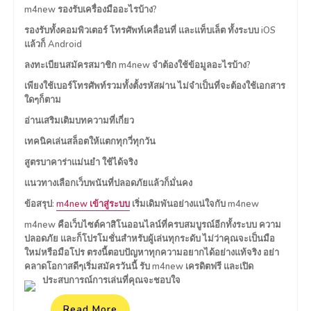
m4new รองรับเครื่องมืออะไรบ้าง?
รองรับทั้งคอมพิวเตอร์ โทรศัพท์เคลื่อนที่ และแท็บเล็ต ทั้งระบบ iOS
แล้วก็ Android
ลงทะเบียนสมัครสมาชิก m4new จำต้องใช้ข้อมูลอะไรบ้าง?
เพียงใช้เบอร์โทรศัพท์รวมทั้งตั้งรหัสผ่าน ไม่จำเป็นที่จะต้องใช้เอกสาร
ใดๆก็ตาม
อ่านเสริมเติมบทความที่เกี่ยว
เทคนิคเล่นสล็อตให้แตกทุกวี่ทุกวัน
สูตรบาคาร่าแม่นยำ ใช้ได้จริง
แนวทางเลือกเว็บพนันที่ปลอดภัยแล้วก็มั่นคง
ข้อสรุป:
m4new เข้าสู่ระบบ
เริ่มเดิมพันอย่างแน่ใจกับ m4new
m4new คือเว็บไซต์คาสิโนออนไลน์ที่ครบสมบูรณ์อีกทั้งระบบ ความ
ปลอดภัย และก็โปรโมชั่นสำหรับผู้เล่นทุกระดับ ไม่ว่าคุณจะเป็นมือ
ใหม่หรือมือโปร ตรงนี้ตอบปัญหาทุกความอยากได้อย่างแท้จริง อย่า
คลาดโอกาสดีๆเริ่มสมัครวันนี้ รับ m4new เครดิตฟรี และเปิด
ประสบการณ์การเล่นที่คุณจะชอบใจ
Read More
…