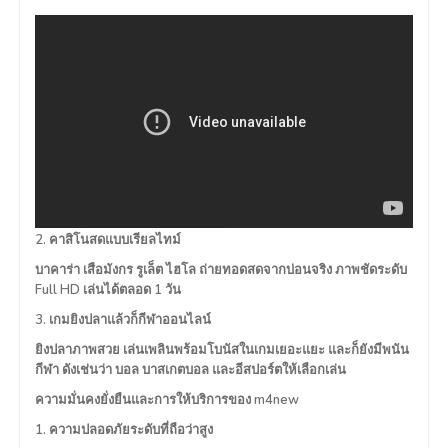
2. คาสิโนสดแบบเรียลไทม์
บาคาร่า เสือมังกร รูเล็ต ไฮโล ถ่ายทอดสดจากบ่อนจริง ภาพชัดระดับ
Full HD เล่นได้ตลอด 1 วัน
3. เกมยิงปลาแล้วก็กีฬาออนไลน์
ยิงปลาภาพสวย เล่นเพลินพร้อมโบนัสในเกมเยอะแยะ และก็ยังมีพนัน
กีฬา ดังเช่นว่า บอล บาสเกตบอล และอีสปอร์ตให้เลือกเล่น
ความมั่นคงยั่งยืนและการให้บริการของ m4new
1. ความปลอดภัยระดับที่ถือว่าสูง