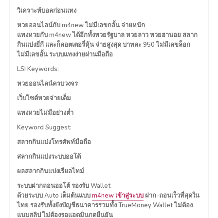
วิเคราะห์บอลก่อนแทง
หวยออนไลน์กับ m4new ไม่มีเลขกลั้น จ่ายหนัก
แทงหวยกับ m4new ได้อีกทั้งหวยรัฐบาล หวยลาว หวยฮานอย สลาก
กินแบ่งยี่กี และก็ลอตเตอรี่หุ้น จ่ายสูงสุด บาทละ 950 ไม่มีเลขล็อก
ไม่มีเลขอั้น ระบบแทงง่ายผ่านมือถือ
LSI Keywords:
หวยออนไลน์ครบวงจร
เว็บไซต์หวยจ่ายเต็ม
แทงหวยไม่มีอย่างต่ำ
Keyword Suggest:
สลากกินแบ่งโทรศัพท์มือถือ
สลากกินแบ่งระบบออโต้
ผลสลากกินแบ่งเรียลไทม์
ระบบฝากถอนออโต้ รองรับ Wallet
ด้วยระบบ Auto เต็มต้นแบบ
m4new เข้าสู่ระบบ
ฝาก-ถอนเร็วที่สุดใน
ไทย รองรับทั้งยังบัญชีธนาคารรวมทั้ง TrueMoney Wallet ไม่ต้อง
แนบสลิป ไม่ต้องรอแอดมินกดยืนยัน