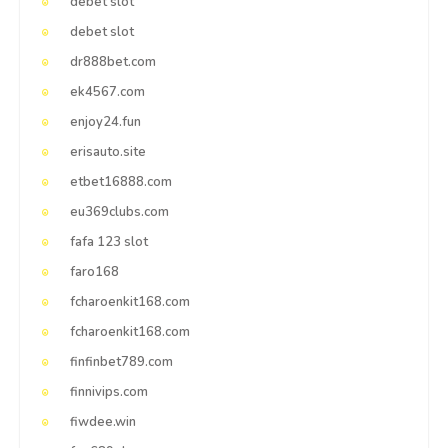
debet slot
debet slot
dr888bet.com
ek4567.com
enjoy24.fun
erisauto.site
etbet16888.com
eu369clubs.com
fafa 123 slot
faro168
fcharoenkit168.com
fcharoenkit168.com
finfinbet789.com
finnivips.com
fiwdee.win