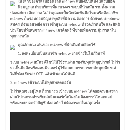
ในโลกของคาสิโนออนไลน์ m4new แปลงเป็นหนึ่งในเว็บยอด
นิยมสูงสุด ด้วยบริการที่ครบวงจร ระบบที่นำสมัย รวมทั้งความ
ปลอดภัยระดับสากล ไม่ว่าคุณจะเป็นนักเดิมพันมือใหม่หรือมืออาชีพ
m4new ก็พร้อมตอบปัญหาทุกสิ่งที่มีความต้องการ ด้วยระบบ m4new
สมัคร ที่ง่ายอย่างยิ่ง การ เข้าสู่ระบบ m4new ที่รวดเร็วทันใจ และสิทธิ
ประโยชน์พิเศษจาก m4new เครดิตฟรี ที่ช่วยเพิ่มความคุ้มราคาใน
ทุกการพนัน
คุณลักษณะเด่นของ m4new ที่นักเดิมพันเลือกใช้
1. ลงทะเบียนเป็นสมาชิก m4new ง่ายข้างในไม่กี่วินาที
ระบบ m4new สมัคร ดีไซน์ให้ใช้งานง่าย รองรับทุกวัสดุอุปกรณ์ ไม่ว่า
จะเป็นมือถือหรือคอมพิวเตอร์ ผู้ใช้งานสามารถกรอกข้อมูลเพียงแค่
ไม่กี่ช่อง รับรอง OTP แล้วเข้าเล่นได้ทันที
2. m4new เข้าระบบได้ทุกแพลตฟอร์ม
ไม่ว่าคุณจะอยู่ไหน ก็สามารถ เข้าระบบ m4new ได้ตลอดระยะเวลา
ผ่านโปรแกรมสำหรับเล่นอินเตอร์เน็ตโดยไม่ต้องดาวน์โหลดแอป
พร้อมระบบจดจำบัญชี ปลอดภัย ไม่ต้องกรอกใหม่ทุกครั้ง