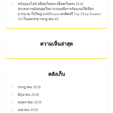
พนันออนไลน์ สล็อตเว็บตรง สล็อตเว็บตรง 2026
ประสบการณ์เล่นยุคใหม่ ระบบเสถียร พร้อมเกมให้เลือก
มากมาย เว็บใหญ่ Jin888.asia เครดิตฟรี Top 19 by Eleanor
24 เว็บแตกง่าย กรกฎาคม 69
ความเห็นล่าสุด
คลังเก็บ
กรกฎาคม 2026
มิถุนายน 2026
พฤษภาคม 2026
เมษายน 2026