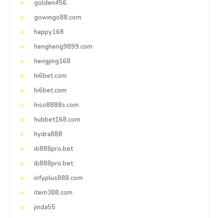
golden456
gowingo88.com
happy168
hengheng9899.com
hengjing168
hi6bet.com
hi6bet.com
hiso8888s.com
hubbet168.com
hydra888
ib888pro.bet
ib888pro.bet
infyplus888.com
item388.com
jinda55