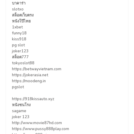
บาคาร่า
slotxo
สล็อตเว็บตรง
หนังโป๊ไทย
1xbet
funny18
kiss918
pg slot
joker123
สล็อต777
tokyoslot88
https://betwayvietnam.com
https://jokerasia.net
https://moodeng.in
pgslot
https://918kissauto.xyz
หนังชนโรง
sagame
joker 123
http://www.movie87hd.com
https://www.pussy888play.com