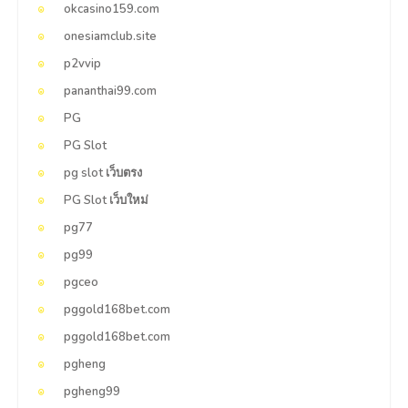
okcasino159.com
onesiamclub.site
p2vvip
pananthai99.com
PG
PG Slot
pg slot เว็บตรง
PG Slot เว็บใหม่
pg77
pg99
pgceo
pggold168bet.com
pggold168bet.com
pgheng
pgheng99