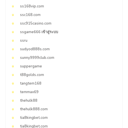
ss168vip.com
ssc168.com
ssc915casino.com
ssgame666 เข้าสู่ระบบ
ssru
sudyod888s.com
sunny9999club.com
suppergame
t88golds.com
tangtem168
temmax69
thehulk88
thehulk888.com
tia8kingbet.com
tia8kingbet.com