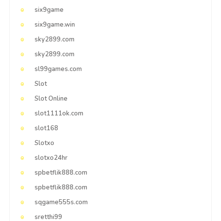
six9game
six9game.win
sky2899.com
sky2899.com
sl99games.com
Slot
Slot Online
slot1111ok.com
slot168
Slotxo
slotxo24hr
spbetflik888.com
spbetflik888.com
sqgame555s.com
sretthi99