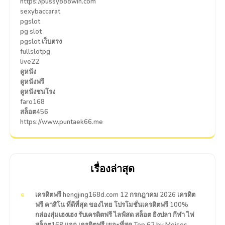
https://pussy888win.com
sexybaccarat
pgslot
pg slot
pgslot เว็บตรง
fullslotpg
live22
ดูหนัง
ดูหนังฟรี
ดูหนังชนโรง
faro168
สล็อต456
https://www.puntaek66.me
เรื่องล่าสุด
เครดิตฟรี hengjing168d.com 12 กรกฎาคม 2026 เครดิต
ฟรี คาสิโน ที่ดีที่สุด ของไทย โปรโมชั่นเครดิตฟรี 100%
กล่องสุ่มเฮงเฮง รับเครดิตฟรี ไลฟ์สด สล็อต ยิงปลา กีฬา ไพ่
สล็อต168 แจก เครดิตฟรี เยอะที่สุด Top 62 by Moises