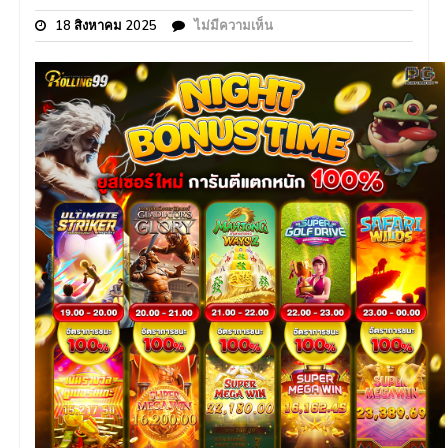
18 สิงหาคม 2025
ไม่มีความเห็น