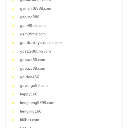
gamehit8888.com
gaojing888
gem99ths.com
gem99ths.com
goatbetroyalcasino.com
goatza888fin.com
gobaza88.com
gobaza88.com
golden456
gowingo88.com
happy168
hengheng9899.com
hengjing168
hi6bet.com