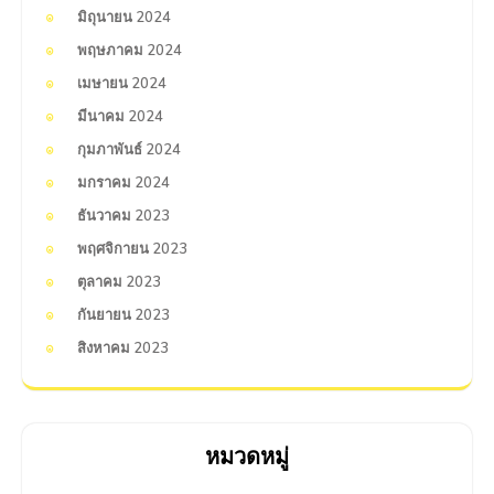
มิถุนายน 2024
พฤษภาคม 2024
เมษายน 2024
มีนาคม 2024
กุมภาพันธ์ 2024
มกราคม 2024
ธันวาคม 2023
พฤศจิกายน 2023
ตุลาคม 2023
กันยายน 2023
สิงหาคม 2023
หมวดหมู่