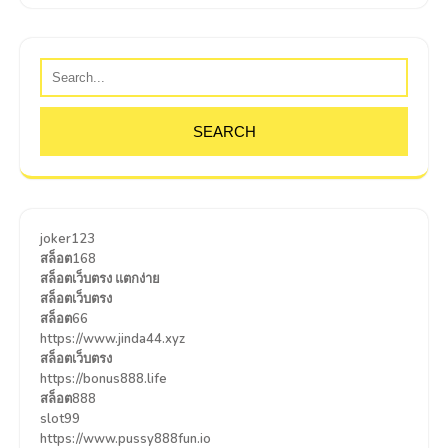
joker123
สล็อต168
สล็อตเว็บตรง แตกง่าย
สล็อตเว็บตรง
สล็อต66
https://www.jinda44.xyz
สล็อตเว็บตรง
https://bonus888.life
สล็อต888
slot99
https://www.pussy888fun.io