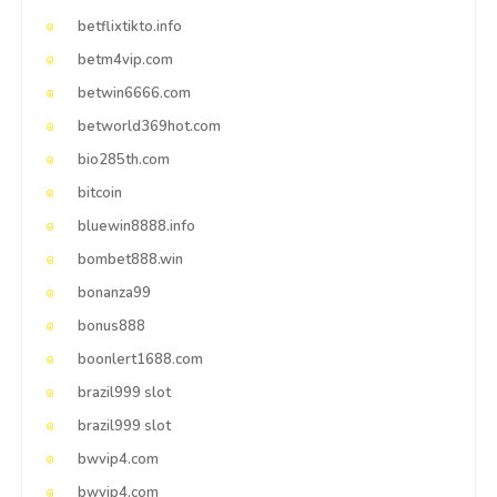
betflixtikto.info
betm4vip.com
betwin6666.com
betworld369hot.com
bio285th.com
bitcoin
bluewin8888.info
bombet888.win
bonanza99
bonus888
boonlert1688.com
brazil999 slot
brazil999 slot
bwvip4.com
bwvip4.com