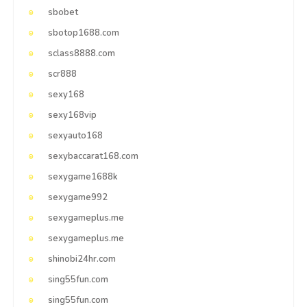
sbobet
sbotop1688.com
sclass8888.com
scr888
sexy168
sexy168vip
sexyauto168
sexybaccarat168.com
sexygame1688k
sexygame992
sexygameplus.me
sexygameplus.me
shinobi24hr.com
sing55fun.com
sing55fun.com