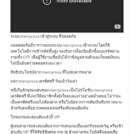
ระบบ mercyrosa เข้าสู่ระบบ ที่ปลอดภัย
แพลตฟอร์มมีการวางแบบระบบ mercyrosa เข้าระบบ โดยใช้
เทคโนโลยีการเข้ารหัสขั้นสูง รองรับการล็อกอินอีกทั้งแบบรหัสผ่าน
รวมทั้ง OTP เพื่อผู้ใช้งานเชื่อมั่นได้ว่าข้อมูลส่วนตัวและก็ยอดเงินจะ
ไม่เป็นอันตรายตลอดระยะเวลา
สิทธิประโยชน์จาก mercyrosa ที่ไม่สมควรพลาด
แจก mercyrosa เครดิตฟรี วันแล้ววันเล่า
หนึ่งในลักษณะเด่นของ mercyrosa เป็นโปรโมชั่น mercyrosa
เครดิตฟรี ที่แจกให้สมาชิกทั้งยังใหม่และเก่าอย่างสม่ำเสมอ ไม่ว่าจะ
เป็นเครดิตฟรีแบบไม่ต้องฝาก หรือโบนัสจากการเติมเงินทีแรก เหมาะ
สำหรับคนที่อยากทดลองเล่นหรือเพิ่มทุนเดิมพัน
โปรแกรมสะสมแต้มแล้วก็ VIP
ผู้เล่นสามารถสะสมแต้มจากการเล่นเกมเพื่อแลกรับของขวัญ หรือเข้า
สู่ระดับ VIP ที่ให้สิทธิพิเศษมากมาย ตัวอย่างเช่น โบนัสคืนยอดเสีย