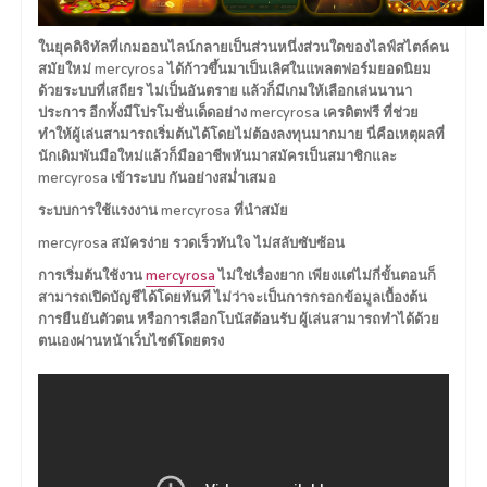
ในยุคดิจิทัลที่เกมออนไลน์กลายเป็นส่วนหนึ่งส่วนใดของไลฟ์สไตล์คน
สมัยใหม่ mercyrosa ได้ก้าวขึ้นมาเป็นเลิศในแพลตฟอร์มยอดนิยม
ด้วยระบบที่เสถียร ไม่เป็นอันตราย แล้วก็มีเกมให้เลือกเล่นนานา
ประการ อีกทั้งมีโปรโมชั่นเด็ดอย่าง mercyrosa เครดิตฟรี ที่ช่วย
ทำให้ผู้เล่นสามารถเริ่มต้นได้โดยไม่ต้องลงทุนมากมาย นี่คือเหตุผลที่
นักเดิมพันมือใหม่แล้วก็มืออาชีพหันมาสมัครเป็นสมาชิกและ
mercyrosa เข้าระบบ กันอย่างสม่ำเสมอ
ระบบการใช้แรงงาน mercyrosa ที่นำสมัย
mercyrosa สมัครง่าย รวดเร็วทันใจ ไม่สลับซับซ้อน
การเริ่มต้นใช้งาน
mercyrosa
ไม่ใช่เรื่องยาก เพียงแต่ไม่กี่ขั้นตอนก็
สามารถเปิดบัญชีได้โดยทันที ไม่ว่าจะเป็นการกรอกข้อมูลเบื้องต้น
การยืนยันตัวตน หรือการเลือกโบนัสต้อนรับ ผู้เล่นสามารถทำได้ด้วย
ตนเองผ่านหน้าเว็บไซต์โดยตรง