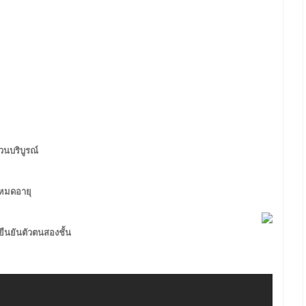
วนบริบูรณ์
ันหมดอายุ
ยืนยันตัวตนสองชั้น