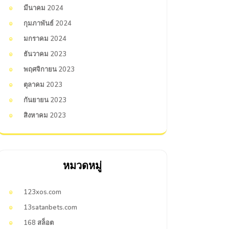
มีนาคม 2024
กุมภาพันธ์ 2024
มกราคม 2024
ธันวาคม 2023
พฤศจิกายน 2023
ตุลาคม 2023
กันยายน 2023
สิงหาคม 2023
หมวดหมู่
123xos.com
13satanbets.com
168 สล็อต