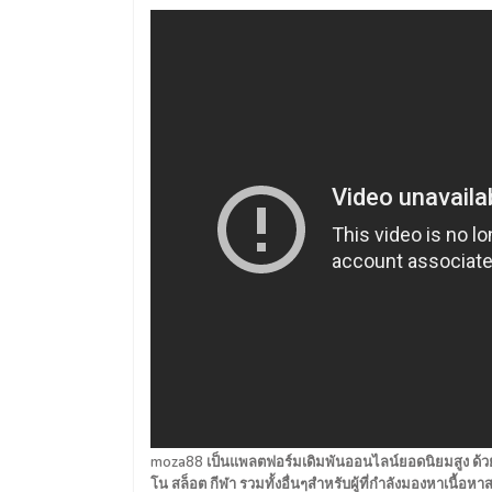
moza88 เป็นแพลตฟอร์มเดิมพันออนไลน์ยอดนิยมสูง ด้วยร
โน สล็อต กีฬา รวมทั้งอื่นๆสำหรับผู้ที่กำลังมองหาเนื้อหา