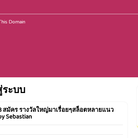
This Domain
ู่ระบบ
88 สมัคร รางวัลใหญ่มาเรื่อยๆสล็อตหลายแนว
 by Sebastian