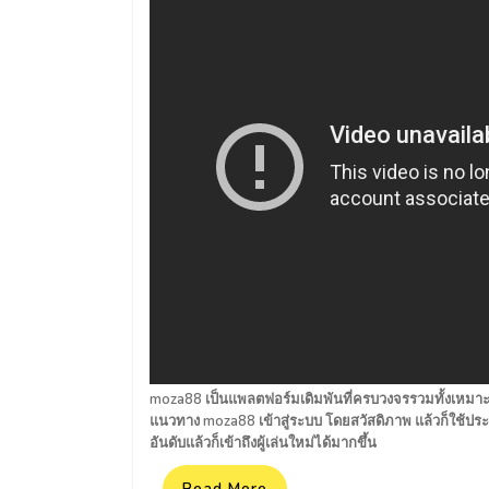
moza88 เป็นแพลตฟอร์มเดิมพันที่ครบวงจรรวมทั้งเหมาะสำ
แนวทาง moza88 เข้าสู่ระบบ โดยสวัสดิภาพ แล้วก็ใช้ประโ
อันดับแล้วก็เข้าถึงผู้เล่นใหม่ได้มากขึ้น
Read More
…