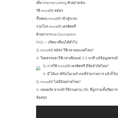
เพิ่ม Internal Linking ตัวอย่างเช่น:
วิธี moza88 สมัคร
ขั้นตอน moza88 เข้าสู่ระบบ
รวมโปร moza88 เครดิตฟรี
ตัวอย่าง Meta Description
FAQ — ปริศนาที่พบได้ทั่วไป
Q: moza88 สมัคร ใช้เวลาเยอะแค่ไหน?
A: โดยธรรมดาใช้เวลาเพียงแค่ 3-5 นาที แม้ข้อมูลครบถ้
Q: การใช้ moza88 เครดิตฟรี มีข้อจำกัดไหม?
A: มี ได้แก่ เทิร์นโอเวอร์ เกมที่ร่วมรายการ แล้วก็ว
Q: moza88 ไม่มีอันตรายไหม?
A: ปลอดภัย หากเข้าใช้งานผ่าน URL ที่ถูกรวมทั้งเปิดการ
ข้อสรุป