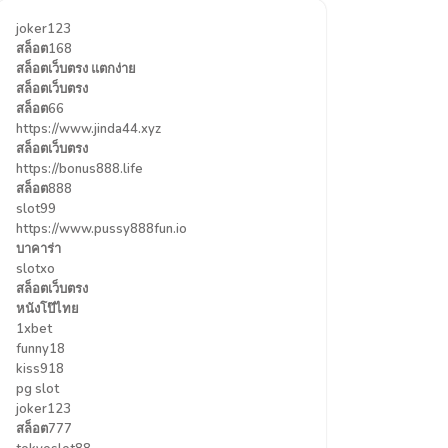
joker123
สล็อต168
สล็อตเว็บตรง แตกง่าย
สล็อตเว็บตรง
สล็อต66
https://www.jinda44.xyz
สล็อตเว็บตรง
https://bonus888.life
สล็อต888
slot99
https://www.pussy888fun.io
บาคาร่า
slotxo
สล็อตเว็บตรง
หนังโป๊ไทย
1xbet
funny18
kiss918
pg slot
joker123
สล็อต777