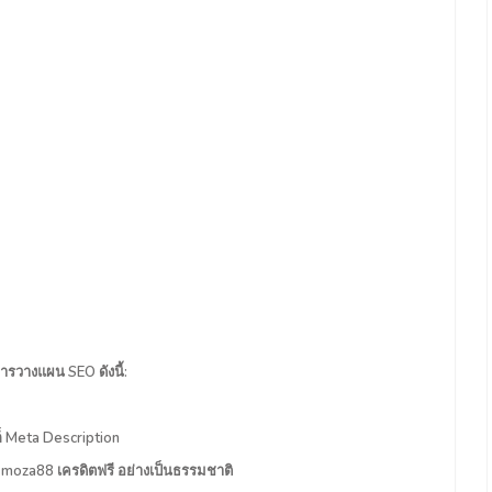
ารวางแผน SEO ดังนี้:
็ Meta Description
บ, moza88 เครดิตฟรี อย่างเป็นธรรมชาติ