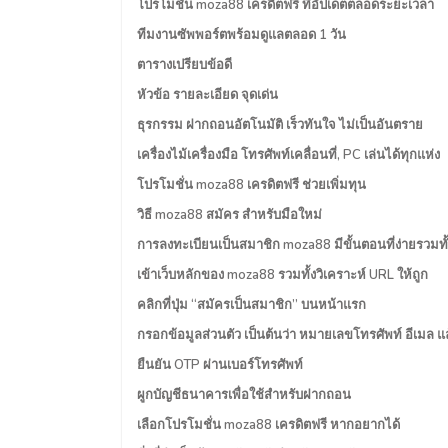
โปรโมชั่น moza88 เครดิตฟรี ที่อัปเดตตลอดระยะเวลา
ทีมงานซัพพอร์ตพร้อมดูแลตลอด 1 วัน
ตารางเปรียบข้อดี
หัวข้อ รายละเอียด จุดเด่น
ธุรกรรม ฝากถอนอัตโนมัติ เร็วทันใจ ไม่เป็นอันตราย
เครื่องไม้เครื่องมือ โทรศัพท์เคลื่อนที่, PC เล่นได้ทุกแห่ง
โปรโมชั่น moza88 เครดิตฟรี ช่วยเพิ่มทุน
วิธี moza88 สมัคร สำหรับมือใหม่
การลงทะเบียนเป็นสมาชิก moza88 มีขั้นตอนที่ง่ายรวมทั้ง
เข้าเว็บหลักของ moza88 รวมทั้งวิเคราะห์ URL ให้ถูก
คลิกที่ปุ่ม “สมัครเป็นสมาชิก” บนหน้าแรก
กรอกข้อมูลส่วนตัว เป็นต้นว่า หมายเลขโทรศัพท์ อีเมล แล้
ยืนยัน OTP ผ่านเบอร์โทรศัพท์
ผูกบัญชีธนาคารเพื่อใช้สำหรับฝากถอน
เลือกโปรโมชั่น moza88 เครดิตฟรี หากอยากได้