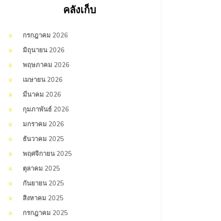
คลังเก็บ
กรกฎาคม 2026
มิถุนายน 2026
พฤษภาคม 2026
เมษายน 2026
มีนาคม 2026
กุมภาพันธ์ 2026
มกราคม 2026
ธันวาคม 2025
พฤศจิกายน 2025
ตุลาคม 2025
กันยายน 2025
สิงหาคม 2025
กรกฎาคม 2025