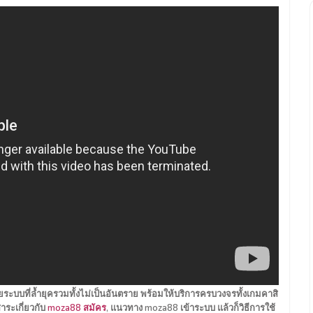
ะบบที่ล้ำยุครวมทั้งไม่เป็นอันตราย พร้อมให้บริการครบวงจรทั้งเกมคาสิ
สาระเกี่ยวกับ
moza88 สมัคร
, แนวทาง moza88 เข้าระบบ แล้วก็วิธีการใช้