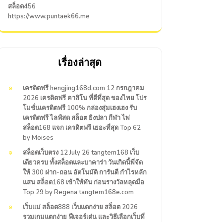
สล็อต456
https://www.puntaek66.me
เรื่องล่าสุด
เครดิตฟรี hengjing168d.com 12 กรกฎาคม
2026 เครดิตฟรี คาสิโน ที่ดีที่สุด ของไทย โปร
โมชั่นเครดิตฟรี 100% กล่องสุ่มเฮงเฮง รับ
เครดิตฟรี ไลฟ์สด สล็อต ยิงปลา กีฬา ไพ่
สล็อต168 แจก เครดิตฟรี เยอะที่สุด Top 62
by Moises
สล็อตเว็บตรง 12 July 26 tangtem168 เว็บ
เดียวครบ ทั้งสล็อตและบาคาร่า วันเกิดนี้พี่จัด
ให้ 300 ฝาก-ถอน อัตโนมัติ การันตี กำไรหลัก
แสน สล็อต168 เข้าให้ทัน ก่อนรางวัลหลุดมือ
Top 29 by Regena tangtem168e.com
เว็บแม่ สล็อต888 เว็บแตกง่าย สล็อต 2026
รวมเกมแตกง่าย ฟีเจอร์เด่น และวิธีเลือกเว็บที่