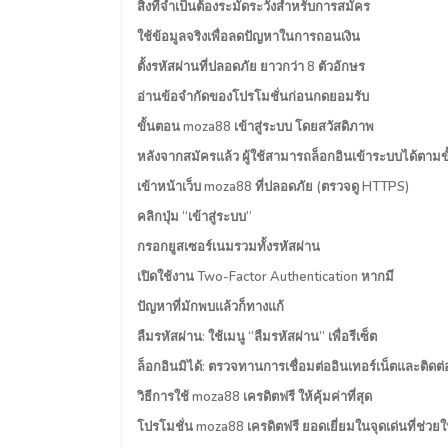
สิ่งที่จำเป็นต้องระมัดระวังสำหรับการสมัคร
ใช้ข้อมูลจริงเพื่อลดปัญหาในการถอนเงิน
ตั้งรหัสผ่านที่ปลอดภัย ยาวกว่า 8 ตัวอักษร
อ่านข้อจำกัดของโปรโมชั่นก่อนกดยอมรับ
ขั้นตอน moza88 เข้าสู่ระบบ โดยสวัสดิภาพ
หลังจากสมัครแล้ว ผู้ใช้สามารถล็อกอินเข้าระบบได้ตามขั
เข้าหน้าเว็บ moza88 ที่ปลอดภัย (ตรวจดู HTTPS)
คลิกปุ่ม “เข้าสู่ระบบ”
กรอกยูสเซอร์เนมรวมทั้งรหัสผ่าน
เปิดใช้งาน Two-Factor Authentication หากมี
ปัญหาที่มักพบแล้วก็ทางแก้
ลืมรหัสผ่าน: ใช้เมนู “ลืมรหัสผ่าน” เพื่อรีเซ็ต
ล็อกอินมิได้: ตรวจทานการเชื่อมต่ออินเทอร์เน็ตและติดต่
วิธีการใช้ moza88 เครดิตฟรี ให้คุ้มค่าที่สุด
โปรโมชั่น moza88 เครดิตฟรี ยอดเยี่ยมในจุดเด่นที่ช่วยให้ผู