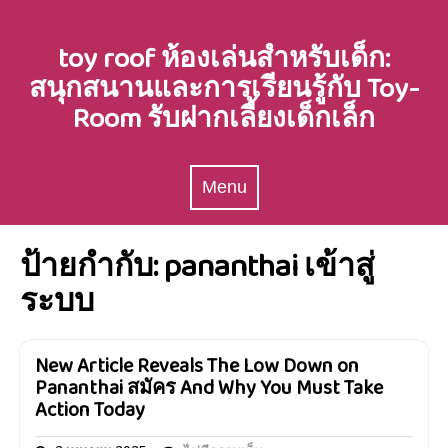
Skip
to
toy roof ห้องเล่นสำหรับเด็ก:
content
สนุกสนานและการเรียนรู้กับ Toy-
Room รับฝากเลี้ยงเด็กเล็ก
Menu
Menu
ป้ายกำกับ:
pananthai เข้าสู่
ระบบ
New Article Reveals The Low Down on
Pananthai สมัคร And Why You Must Take
Action Today