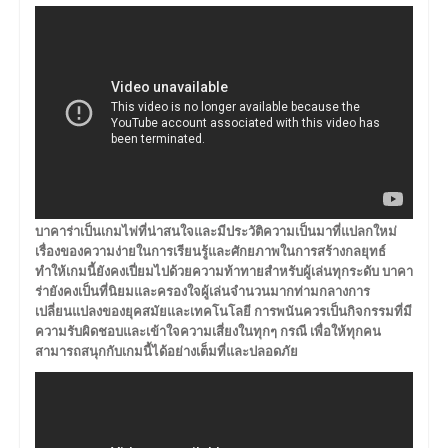
บาคาร่าเป็นเกมไพ่ที่น่าสนใจและมีประวัติความเป็นมาที่แปลกใหม่
เรื่องของความง่ายในการเรียนรู้และศักยภาพในการสร้างกลยุทธ์
ทำให้เกมนี้ยังคงเปี่ยมไปด้วยความท้าทายสำหรับผู้เล่นทุกระดับ บาคา
ร่ายังคงเป็นที่นิยมและครองใจผู้เล่นจำนวนมากท่ามกลางการ
เปลี่ยนแปลงของยุคสมัยและเทคโนโลยี การพนันควรเป็นกิจกรรมที่มี
ความรับผิดชอบและเข้าใจความเสี่ยงในทุกๆ กรณี เพื่อให้ทุกคน
สามารถสนุกกับเกมนี้ได้อย่างเต็มที่และปลอดภัย