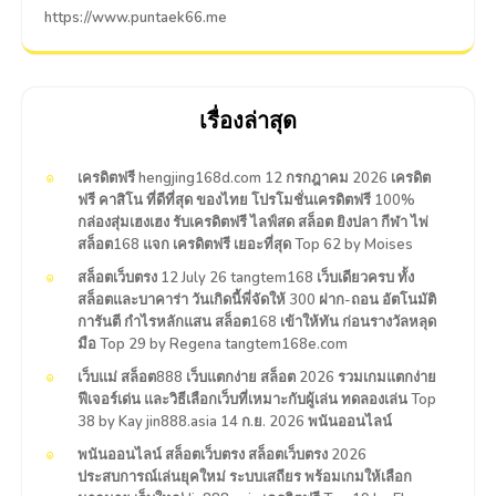
https://www.puntaek66.me
เรื่องล่าสุด
เครดิตฟรี hengjing168d.com 12 กรกฎาคม 2026 เครดิต
ฟรี คาสิโน ที่ดีที่สุด ของไทย โปรโมชั่นเครดิตฟรี 100%
กล่องสุ่มเฮงเฮง รับเครดิตฟรี ไลฟ์สด สล็อต ยิงปลา กีฬา ไพ่
สล็อต168 แจก เครดิตฟรี เยอะที่สุด Top 62 by Moises
สล็อตเว็บตรง 12 July 26 tangtem168 เว็บเดียวครบ ทั้ง
สล็อตและบาคาร่า วันเกิดนี้พี่จัดให้ 300 ฝาก-ถอน อัตโนมัติ
การันตี กำไรหลักแสน สล็อต168 เข้าให้ทัน ก่อนรางวัลหลุด
มือ Top 29 by Regena tangtem168e.com
เว็บแม่ สล็อต888 เว็บแตกง่าย สล็อต 2026 รวมเกมแตกง่าย
ฟีเจอร์เด่น และวิธีเลือกเว็บที่เหมาะกับผู้เล่น ทดลองเล่น Top
38 by Kay jin888.asia 14 ก.ย. 2026 พนันออนไลน์
พนันออนไลน์ สล็อตเว็บตรง สล็อตเว็บตรง 2026
ประสบการณ์เล่นยุคใหม่ ระบบเสถียร พร้อมเกมให้เลือก