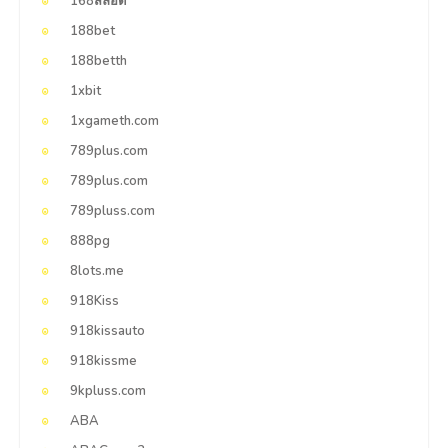
168สล็อต
188bet
188betth
1xbit
1xgameth.com
789plus.com
789plus.com
789pluss.com
888pg
8lots.me
918Kiss
918kissauto
918kissme
9kpluss.com
ABA