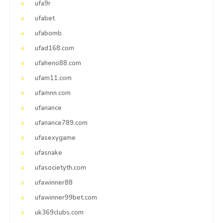
ufa9r
ufabet
ufabomb
ufad168.com
ufaheno88.com
ufam11.com
ufamnn.com
ufanance
ufanance789.com
ufasexygame
ufasnake
ufasocietyth.com
ufawinner88
ufawinner99bet.com
uk369clubs.com