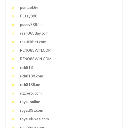
puntaek66
Pussy888
pussy888fun
rasri365day.com
realflikbet.com
RENO88WIN.COM
RENO88WIN.COM
rich818
rich8188.com
rich8188.net
rizzbetx.com
royal online
royal99y.com
royaleluxee.com
run24pro.com