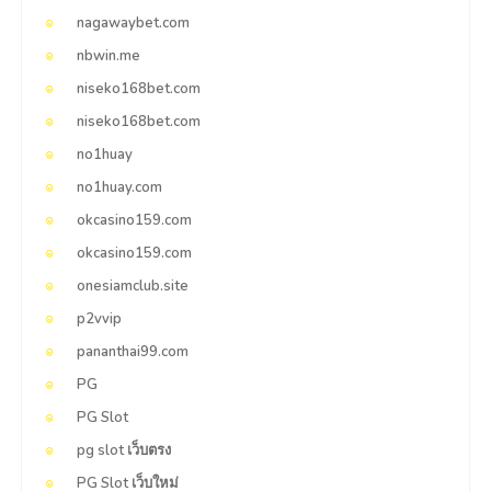
nagawaybet.com
nbwin.me
niseko168bet.com
niseko168bet.com
no1huay
no1huay.com
okcasino159.com
okcasino159.com
onesiamclub.site
p2vvip
pananthai99.com
PG
PG Slot
pg slot เว็บตรง
PG Slot เว็บใหม่