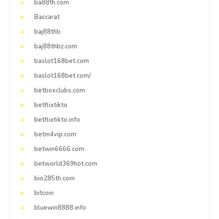
ba88th.com
Baccarat
baj88thb
baj88thbz.com
baslot168bet.com
baslot168bet.com/
betboxclubs.com
betflixtikto
betflixtikto.info
betm4vip.com
betwin6666.com
betworld369hot.com
bio285th.com
bitcoin
bluewin8888.info