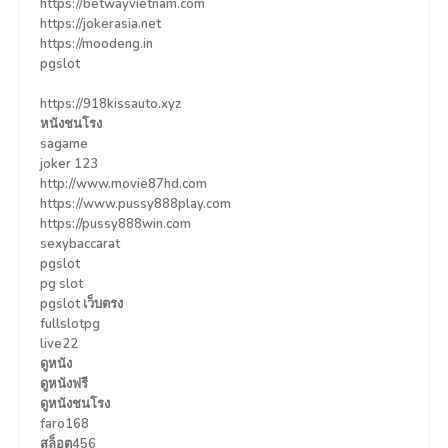
https://betwayvietnam.com
https://jokerasia.net
https://moodeng.in
pgslot
https://918kissauto.xyz
หนังชนโรง
sagame
joker 123
http://www.movie87hd.com
https://www.pussy888play.com
https://pussy888win.com
sexybaccarat
pgslot
pg slot
pgslot เว็บตรง
fullslotpg
live22
ดูหนัง
ดูหนังฟรี
ดูหนังชนโรง
faro168
สล็อต456