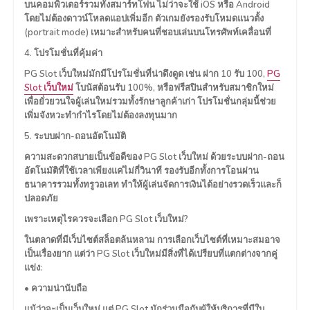
บนคอมพิวเตอร์รวมทั้งสมาร์ทโฟน ไม่ว่าจะใช้ iOS หรือ Android
โดยไม่ต้องดาวน์โหลดแอปเพิ่มอีก ตัวเกมยังรองรับโหมดแนวตั้ง
(portrait mode) เหมาะสำหรับคนที่ชอบเล่นบนโทรศัพท์เคลื่อนที่
4. โปรโมชั่นที่คุ้มค่า
PG Slot เว็บใหม่มักมีโปรโมชั่นที่น่าดึงดูด เช่น ฝาก 10 รับ 100,
PG
Slot เว็บใหม่
โบนัสต้อนรับ 100%, หรือฟรีสปินสำหรับสมาชิกใหม่
เพื่อยั่วยวนใจผู้เล่นใหม่รวมทั้งรักษาลูกค้าเก่า โปรโมชั่นกลุ่มนี้ช่วย
เพิ่มจังหวะทำกำไรโดยไม่ต้องลงทุนมาก
5. ระบบฝาก-ถอนอัตโนมัติ
ความสะดวกสบายเป็นข้อดีของ PG Slot เว็บใหม่ ด้วยระบบฝาก-ถอน
อัตโนมัติที่ใช้เวลาเพียงแค่ไม่กี่วินาที รองรับอีกทั้งการโอนผ่าน
ธนาคารรวมทั้งทรูวอเลท ทำให้ผู้เล่นจัดการเงินได้อย่างรวดเร็วและก็
ปลอดภัย
เพราะเหตุไรควรจะเลือก PG Slot เว็บใหม่?
ในตลาดที่มีเว็บไซต์สล็อตล้นหลาม การเลือกเว็บไซต์ที่เหมาะสมอาจ
เป็นเรื่องยาก แต่ว่า PG Slot เว็บใหม่มีสิ่งที่ได้เปรียบที่แตกต่างจากคู่
แข่ง:
• ความน่านับถือ
แม้ว่าจะเป็นเว็บใหม่ แต่ PG Slot มักร่วมมือกับผู้ให้บริการที่มีใบ