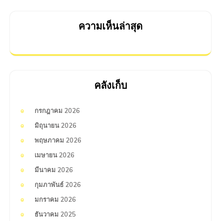
ความเห็นล่าสุด
คลังเก็บ
กรกฎาคม 2026
มิถุนายน 2026
พฤษภาคม 2026
เมษายน 2026
มีนาคม 2026
กุมภาพันธ์ 2026
มกราคม 2026
ธันวาคม 2025