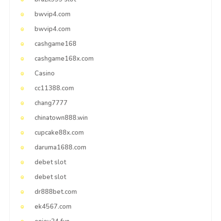
bwvip4.com
bwvip4.com
cashgame168
cashgame168x.com
Casino
cc11388.com
chang7777
chinatown888.win
cupcake88x.com
daruma1688.com
debet slot
debet slot
dr888bet.com
ek4567.com