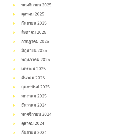
พฤศจิกายน 2025
ตุลาคม 2025
กันยายน 2025
สิงหาคม 2025
กรกฎาคม 2025
มิถุนายน 2025
พฤษภาคม 2025
เมษายน 2025
มีนาคม 2025
กุมภาพันธ์ 2025
มกราคม 2025
ธันวาคม 2024
พฤศจิกายน 2024
ตุลาคม 2024
กันยายน 2024