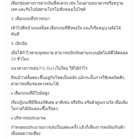
เลือกช่องทางการฝากเงินที่สะดวก เช่น โอนผ่านธนาคารหรือทรูวอ
เลท และรับโบนัสตามโปรโมชั่นของเว็บไซต์
3. เลือกเกมที่ปรารถนา
เข้าไปที่หน้าเกมสล็อต เลือกเกมที่พึงพอใจ และก็เริ่มหมุนวงล้อได้
ทันที
4. เบิกเงิน
เมื่อได้กำไรตามจุดหมาย สามารถเบิกเงินผ่านระบบอัตโนมัติได้ตลอด
24 ชั่วโมง
แนวทางการเล่น PG Slot เว็บใหม่ ให้ได้กำไร
ถึงแม้ว่าสล็อตจะขึ้นอยู่กับโชคเป็นหลัก แม้กระนั้นการใช้เทคนิคดีๆ
สามารถเพิ่มช่องทางชนะได้:
• เลือกเกมที่มีโบนัสสูง
เรียนรู้เกมที่มีฟีเจอร์พิเศษ อาทิเช่น ฟรีสปิน หรือตัวคูณรางวัล เพื่อเพิ่ม
โอกาสได้เงินเยอะขึ้นเรื่อยๆ
• บริหารงบประมาณ
กำหนดงบประมาณการเล่นในแต่ละครั้ง แล้วก็เลี่ยงการลงเงินเกินตัว
เพื่อลดความเสี่ยง