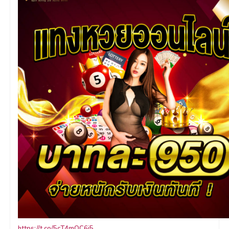
https://t.co/5cT4mOC6i5