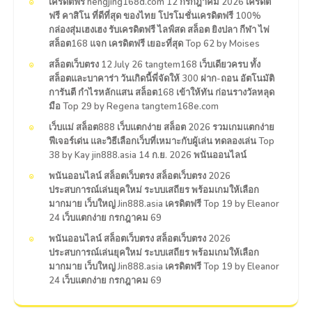
เครดิตฟรี hengjing168d.com 12 กรกฎาคม 2026 เครดิต
ฟรี คาสิโน ที่ดีที่สุด ของไทย โปรโมชั่นเครดิตฟรี 100%
กล่องสุ่มเฮงเฮง รับเครดิตฟรี ไลฟ์สด สล็อต ยิงปลา กีฬา ไพ่
สล็อต168 แจก เครดิตฟรี เยอะที่สุด Top 62 by Moises
สล็อตเว็บตรง 12 July 26 tangtem168 เว็บเดียวครบ ทั้ง
สล็อตและบาคาร่า วันเกิดนี้พี่จัดให้ 300 ฝาก-ถอน อัตโนมัติ
การันตี กำไรหลักแสน สล็อต168 เข้าให้ทัน ก่อนรางวัลหลุด
มือ Top 29 by Regena tangtem168e.com
เว็บแม่ สล็อต888 เว็บแตกง่าย สล็อต 2026 รวมเกมแตกง่าย
ฟีเจอร์เด่น และวิธีเลือกเว็บที่เหมาะกับผู้เล่น ทดลองเล่น Top
38 by Kay jin888.asia 14 ก.ย. 2026 พนันออนไลน์
พนันออนไลน์ สล็อตเว็บตรง สล็อตเว็บตรง 2026
ประสบการณ์เล่นยุคใหม่ ระบบเสถียร พร้อมเกมให้เลือก
มากมาย เว็บใหญ่ Jin888.asia เครดิตฟรี Top 19 by Eleanor
24 เว็บแตกง่าย กรกฎาคม 69
พนันออนไลน์ สล็อตเว็บตรง สล็อตเว็บตรง 2026
ประสบการณ์เล่นยุคใหม่ ระบบเสถียร พร้อมเกมให้เลือก
มากมาย เว็บใหญ่ Jin888.asia เครดิตฟรี Top 19 by Eleanor
24 เว็บแตกง่าย กรกฎาคม 69