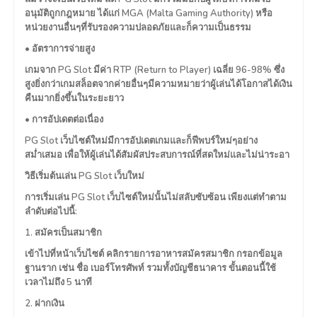
อนุมัติถูกกฎหมาย ได้แก่ MGA (Malta Gaming Authority) หรือ
หน่วยงานอื่นๆที่รับรองความปลอดภัยและก็ความเป็นธรรม
• อัตราการจ่ายสูง
เกมจาก PG Slot มีค่า RTP (Return to Player) เฉลี่ย 96-98% ซึ่ง
สูงยิ่งกว่าเกมสล็อตจากค่ายอื่นๆมีความหมายว่าผู้เล่นได้โอกาสได้เงิน
คืนมากยิ่งขึ้นในระยะยาว
• การอัปเดตต่อเนื่อง
PG Slot เว็บไซต์ใหม่มีการอัปเดตเกมและก็ฟีพบร์ใหม่ๆอย่าง
สม่ำเสมอ เพื่อให้ผู้เล่นได้สัมผัสประสบการณ์ที่สดใหม่และไม่น่าระอา
วิธีเริ่มต้นเล่น PG Slot เว็บใหม่
การเริ่มเล่น PG Slot เว็บไซต์ใหม่นั้นไม่สลับซับซ้อน เพียงแต่ทำตาม
ลำดับต่อไปนี้:
1. สมัครเป็นสมาชิก
เข้าไปที่หน้าเว็บไซต์ คลิกรายการอาหารสมัครสมาชิก กรอกข้อมูล
ฐานราก เช่น ชื่อ เบอร์โทรศัพท์ รวมทั้งบัญชีธนาคาร ขั้นตอนนี้ใช้
เวลาไม่ถึง 5 นาที
2. ฝากเงิน