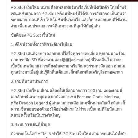
PG Slot เว็บใหม่ หมายคือแพลตฟอร์มหรือเว็บที่เพิ่งเปิดตัว โดยย้ำพรี
เซนเทชั่นเกมจาก PG Slot พร้อมฟีพบร์ที่ได้รับการอัปเกรด เป็นต้นว่า
ระบบฝาก-ถอนที่เร็ว โปรโมชั่นที่น่าสนใจ แล้วก็การออกแบบที่ใช้งาน
ง่าย เพื่อมอบประสบการณ์ที่เหมาะสมที่สุดให้กับผู้เล่น
ข้อดีของ PG Slot เว็บใหม่
1. ดีไซน์รวมทั้งกราฟิกระดับพรีเมียม
PG Slot เด่นด้วยการออกแบบที่ใส่ใจทุกรายละเอียด ทุกเกมมาพร้อม
ภาพกราฟิก 3D ที่สวยงามและ动画(animation) ที่ไหลลื่น ไม่ว่าจะ
เป็นธีมเทพนิยาย การเสี่ยงอันตราย หรือวัฒนธรรมตะวันออก ทุกเกม
ถูกสร้างมาเพื่อผู้เล่นรู้สึกตื่นเต้นและก็เพลิดเพลินเจริญใจตลอดเวลา
2. เกมที่นานาประการ
PG Slot เว็บใหม่ มีเกมสล็อตให้เลือกมากกว่า 100 เกม แต่ละเกมมี
เอกลักษณ์เฉพาะบุคคล ยกตัวอย่างเช่น Fortune Gods, Medusa,
หรือ Dragon Legend ผู้เล่นสามารถเลือกเกมที่เหมาะกับสไตล์และก็
ความชื่นชอบของตัวเองได้อย่างอิสระ ไม่ว่าจะเป็นเกมที่โบนัสแตก
หลายครั้งหรือเน้นรางวัลใหญ่
3. ระบบการเล่นที่ล้ำยุค
ด้วยเทคโนโลยี HTML5 ทำให้ PG Slot เว็บใหม่ สามารถเล่นได้ทั้งยัง