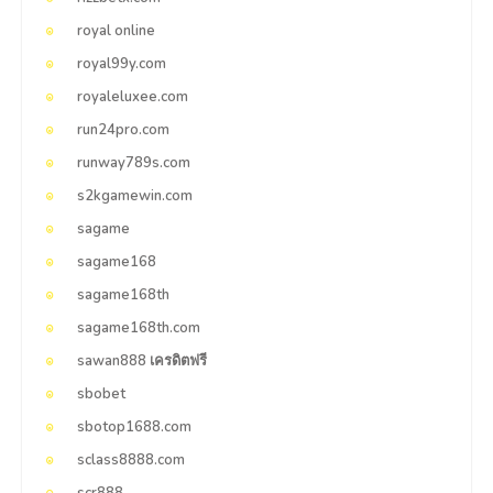
royal online
royal99y.com
royaleluxee.com
run24pro.com
runway789s.com
s2kgamewin.com
sagame
sagame168
sagame168th
sagame168th.com
sawan888 เครดิตฟรี
sbobet
sbotop1688.com
sclass8888.com