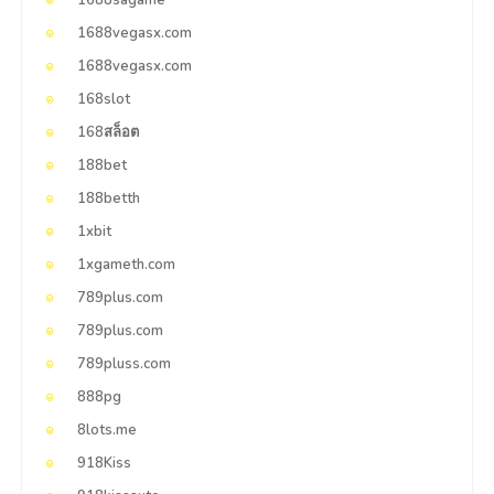
1688sagame
1688vegasx.com
1688vegasx.com
168slot
168สล็อต
188bet
188betth
1xbit
1xgameth.com
789plus.com
789plus.com
789pluss.com
888pg
8lots.me
918Kiss