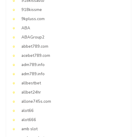
918kissauto
918kissme
9kpluss.com
ABA
ABAGroup2
abbet789.com
acebet789.com
adm789.info
adm789.info
allbestbet
allbet24hr
allone745s.com
alot66
alot666
amb slot