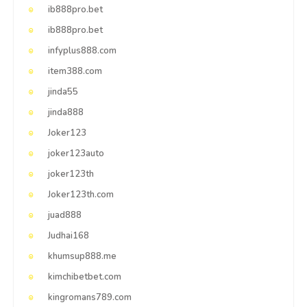
ib888pro.bet
ib888pro.bet
infyplus888.com
item388.com
jinda55
jinda888
Joker123
joker123auto
joker123th
Joker123th.com
juad888
Judhai168
khumsup888.me
kimchibetbet.com
kingromans789.com