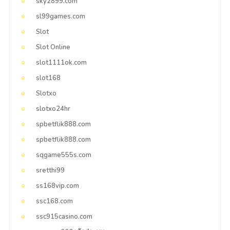
sky2899.com
sl99games.com
Slot
Slot Online
slot1111ok.com
slot168
Slotxo
slotxo24hr
spbetflik888.com
spbetflik888.com
sqgame555s.com
sretthi99
ss168vip.com
ssc168.com
ssc915casino.com