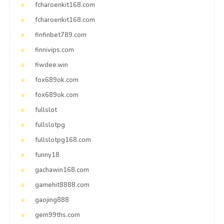
fcharoenkit168.com
fcharoenkit168.com
finfinbet789.com
finnivips.com
fiwdee.win
fox689ok.com
fox689ok.com
fullslot
fullslotpg
fullslotpg168.com
funny18
gachawin168.com
gamehit8888.com
gaojing888
gem99ths.com