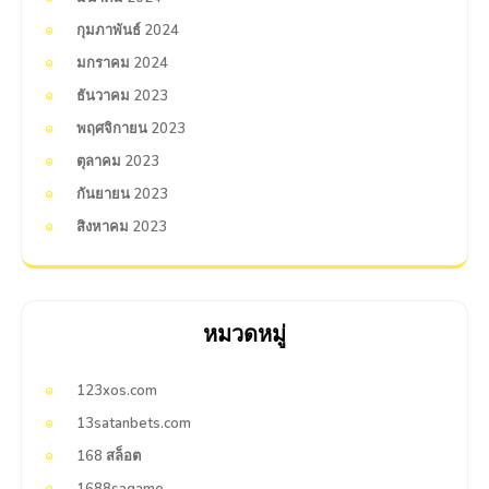
กุมภาพันธ์ 2024
มกราคม 2024
ธันวาคม 2023
พฤศจิกายน 2023
ตุลาคม 2023
กันยายน 2023
สิงหาคม 2023
หมวดหมู่
123xos.com
13satanbets.com
168 สล็อต