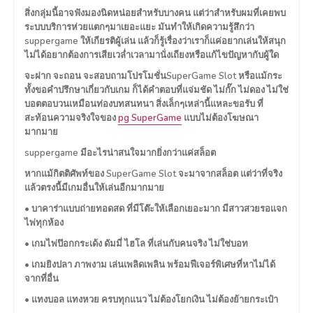
สิ่งกลุ่มนี้อาจฟังมองนิดหน่อยสำหรับบางคน แต่ว่าสำหรับผมที่เคยพบ
ระบบบริการห่วยแตกๆมาเยอะแยะ มันทำให้เกิดความรู้สึกว่า
suppergame ให้เกียรติผู้เล่น แล้วก็รู้เรื่องว่าเราก็แค่อยากเล่นให้สนุก
ไม่ได้อยากต้องการเสียเวล่ำเวลามานั่งเถียงหรือแก้ไขปัญหากับผู้ใด
จะฝาก จะถอน จะสอบถามโปรโมชั่นSuperGame Slot หรือแม้กระ
ทั้งขอคำปรึกษาเกี่ยวกับเกม ก็ได้คำตอบที่แจ่มชัด ไม่กั๊ก ไม่ดอง ไม่ใช่
บอตตอบวนเหมือนท่องบทสนทนา สิ่งเล็กๆเหล่านี้แหละขอรับ ที่
สะท้อนความจริงใจของ
pg SuperGame
แบบไม่ต้องโฆษณา
มากมาย
suppergame มีอะไรน่าสนใจมากยิ่งกว่าแค่สล็อต
หากแม้กิตติศัพท์ของ SuperGame Slot จะมาจากสล็อต แต่ว่าที่จริง
แล้วตรงนี้มีเกมอื่นให้เล่นอีกมากมาย
• บาคาร่าแบบถ่ายทอดสด ที่มีโต๊ะให้เลือกเยอะมาก มีสาวสวยรอแจก
ไพ่ทุกห้อง
• เกมไพ่ป๊อกกระเด้ง ดัมมี่ ไฮโล ที่เล่นกับคนจริง ไม่ใช่บอท
• เกมยิงปลา ภาพงาม เล่นเพลิดเพลิน พร้อมฟีเจอร์พิเศษที่หาไม่ได้
จากที่อื่น
• แทงบอล แทงหวย ครบทุกแนว ไม่ต้องโยกเงิน ไม่ต้องย้ายกระเป๋า