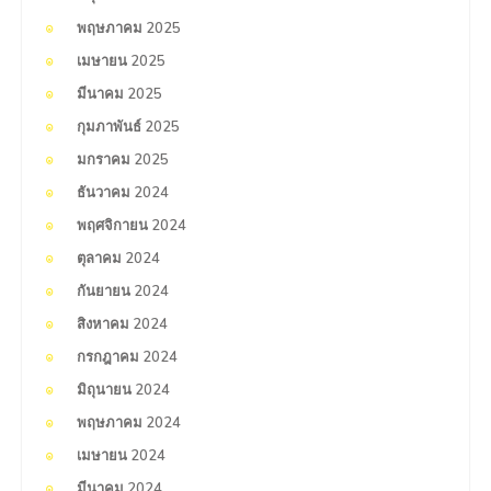
พฤษภาคม 2025
เมษายน 2025
มีนาคม 2025
กุมภาพันธ์ 2025
มกราคม 2025
ธันวาคม 2024
พฤศจิกายน 2024
ตุลาคม 2024
กันยายน 2024
สิงหาคม 2024
กรกฎาคม 2024
มิถุนายน 2024
พฤษภาคม 2024
เมษายน 2024
มีนาคม 2024