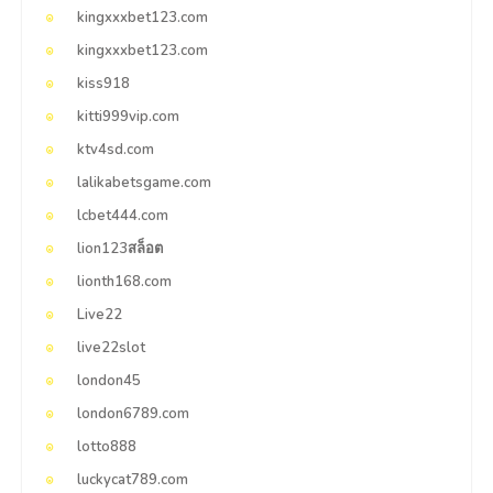
kingxxxbet123.com
kingxxxbet123.com
kiss918
kitti999vip.com
ktv4sd.com
lalikabetsgame.com
lcbet444.com
lion123สล็อต
lionth168.com
Live22
live22slot
london45
london6789.com
lotto888
luckycat789.com