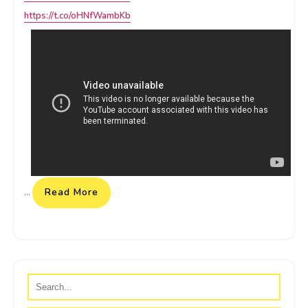
https://t.co/oHNfWambKb
Read More
…