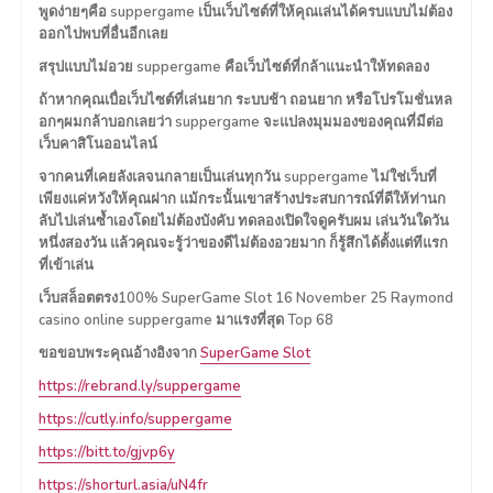
พูดง่ายๆคือ suppergame เป็นเว็บไซต์ที่ให้คุณเล่นได้ครบแบบไม่ต้อง
ออกไปพบที่อื่นอีกเลย
สรุปแบบไม่อวย suppergame คือเว็บไซต์ที่กล้าแนะนำให้ทดลอง
ถ้าหากคุณเบื่อเว็บไซต์ที่เล่นยาก ระบบช้า ถอนยาก หรือโปรโมชั่นหล
อกๆผมกล้าบอกเลยว่า suppergame จะแปลงมุมมองของคุณที่มีต่อ
เว็บคาสิโนออนไลน์
จากคนที่เคยลังเลจนกลายเป็นเล่นทุกวัน suppergame ไม่ใช่เว็บที่
เพียงแค่หวังให้คุณฝาก แม้กระนั้นเขาสร้างประสบการณ์ที่ดีให้ท่านก
ลับไปเล่นซ้ำเองโดยไม่ต้องบังคับ ทดลองเปิดใจดูครับผม เล่นวันใดวัน
หนึ่งสองวัน แล้วคุณจะรู้ว่าของดีไม่ต้องอวยมาก ก็รู้สึกได้ตั้งแต่ทีแรก
ที่เข้าเล่น
เว็บสล็อตตรง100% SuperGame Slot 16 November 25 Raymond
casino online suppergame มาแรงที่สุด Top 68
ขอขอบพระคุณอ้างอิงจาก
SuperGame Slot
https://rebrand.ly/suppergame
https://cutly.info/suppergame
https://bitt.to/gjvp6y
https://shorturl.asia/uN4fr