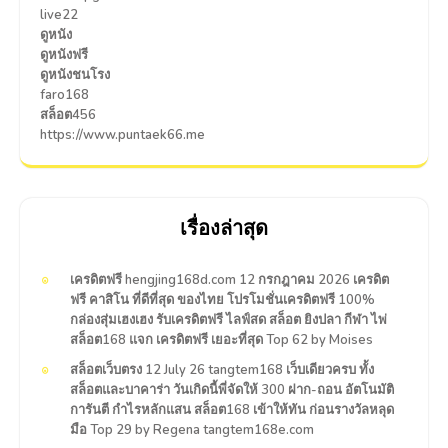
live22
ดูหนัง
ดูหนังฟรี
ดูหนังชนโรง
faro168
สล็อต456
https://www.puntaek66.me
เรื่องล่าสุด
เครดิตฟรี hengjing168d.com 12 กรกฎาคม 2026 เครดิต
ฟรี คาสิโน ที่ดีที่สุด ของไทย โปรโมชั่นเครดิตฟรี 100%
กล่องสุ่มเฮงเฮง รับเครดิตฟรี ไลฟ์สด สล็อต ยิงปลา กีฬา ไพ่
สล็อต168 แจก เครดิตฟรี เยอะที่สุด Top 62 by Moises
สล็อตเว็บตรง 12 July 26 tangtem168 เว็บเดียวครบ ทั้ง
สล็อตและบาคาร่า วันเกิดนี้พี่จัดให้ 300 ฝาก-ถอน อัตโนมัติ
การันตี กำไรหลักแสน สล็อต168 เข้าให้ทัน ก่อนรางวัลหลุด
มือ Top 29 by Regena tangtem168e.com