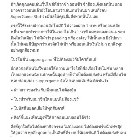
ถ้าเกิดคุณเคยเล่นเว็บไซต์ที่ฝากช้า ถอนช้า จำต้องแจ้งแอดมิน แถม
บางคราวถอนแล้วยังโดนถามว่าเล่นเกมไหนมา เล่นกี่รอบ
SuperGame Slot จะมีผลให้คุณลืมสิ่งพวกนั้นไปเลย
ตรงนี้ใช้ระบบฝากถอนอัตโนมัติ ไม่ว่าจะฝาก 1 บาท หรือถอนหลัก
หมื่น ระบบทำรายการให้ในเวลาไม่เกิน 1 นาที ผมทดลองถอน 4 รอบ
ติดในวันเดียว ไม่มีคำว่า pending หรือ delay ให้เห็นเลย ยิ่งไปกว่า
นั้น ไม่เคยมีปัญหาว่าเครดิตไม่เข้า หรือถอนแล้วเงินไม่มา ทุกสิ่งทุก
อย่างถูกต้องหมด
โปรโมชั่น suppergame ที่ไม่ต้องแย่งกับใครกันแน่
อีกหัวข้อที่คนไม่ใช่น้อยให้ความเอาใจใส่ก็คือเรื่องโปรโมชั่น หลาย
เว็บบอกแจกหนัก แม้กระนั้นสุดท้ายก็จำเป็นต้องแย่งกัน หรือมีเงื่อนไข
หลบซ่อนเยอะ suppergame จัดโปรแบบแจ่มชัด ดังเช่นว่า
• ฝากแรกของวัน รับเพิ่มแบบไม่ต้องลุ้น
• โปรสำหรับสมาชิกใหม่แบบไม่ต้องแชร์
• โบนัสคืนยอดเสียให้ทุกสัปดาห์
• ลิงก์ชี้แนะเพื่อนฝูงที่ให้ค่าคอมแบบถอนได้จริง
สิ่งที่ถูกใจคือไม่ต้องทำกิจกรรม ไม่ต้องแคป ไม่ต้องแชร์หน้าเฟซบุ๊ก
ให้วุ่นวาย ทุกสิ่งทุกอย่างเป็นสิทธิ์ที่ระบบให้เลยทันที ไม่ต้องแย่งกับคน