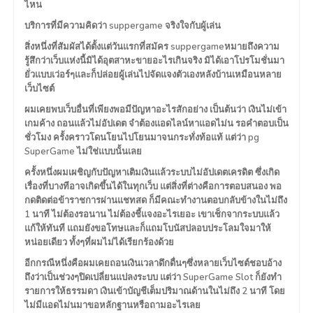
ไหน
บริการที่มีความคิดว่า suppergame จริงใจกับผู้เล่น
สิ่งหนึ่งที่สัมผัสได้ตั้งแต่วันแรกที่สมัคร suppergameหมายถึงความ
รู้สึกว่าเว็บแห่งนี้มิได้อุตสาหะขายอะไรเกินจริง มิได้เอาโปรโมชั่นมา
ยั่วแบบเว่อร์ๆและก็ปล่อยผู้เล่นไปจัดแจงตัวเองหลังบ้านเหมือนหลาย
เว็บไซต์
ผมเคยพบเว็บอื่นที่เพียงพอมีปัญหาอะไรสักอย่าง เป็นต้นว่า เงินไม่เข้า
เกมค้าง ถอนแล้วไม่อัปเดต จำต้องแอดไลน์หาแอดไม่น รอคำตอบเป็น
ชั่วโมง ครั้งคราวโดนโยนไปโยนมาจนกระทั่งท้อแท้ แต่ว่า pg
SuperGame ไม่ใช่แบบนั้นเลย
ครั้งหนึ่งผมเผชิญกับปัญหาเติมเงินแล้วระบบไม่อัปเดตเครดิต ซึ่งเกิด
เรื่องที่บางทีอาจเกิดขึ้นได้ในทุกเว็บ แต่สิ่งที่ต่างคือการตอบสนอง พอ
กดติดต่อข้าราชการผ่านแชทสด ก็มีคณะทำงานตอบกลับข้างในไม่ถึง
1 นาที ไม่ต้องรอนาน ไม่ต้องชี้แจงอะไรเยอะ เขาเช็กจากระบบแล้ว
แก้ให้ทันที แถมยังขอโทษและก็แถมโบนัสปลอบประโลมใจมาให้
หน่อยเดียว ทั้งๆที่ผมไม่ได้เรียกร้องด้วย
อีกกรณีหนึ่งคือผมเคยถอนเงินเวลาดึกดื่นๆซึ่งหลายเว็บไซต์ชอบอ้าง
ถึงว่าเป็นช่วงๆปิดเปลี่ยนแปลงระบบ แต่ว่า SuperGame Slot ก็ยังทำ
รายการให้ธรรมดา เงินเข้าบัญชีเต็มปริมาณด้านในไม่ถึง 2 นาที โดย
ไม่มีแอดไม่นมาขอหลักฐานหรือถามอะไรเลย