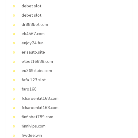
debet slot
debet slot
dr888bet.com
ek4567.com
enjoy24.fun
erisauto.site
etbet16888.com
eu369clubs.com
fafa 123 slot
faro168
fcharoenkit168.com
fcharoenkit168.com
finfinbet789.com
finnivips.com
fiwdee.win