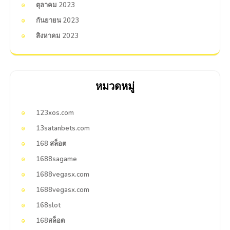
ตุลาคม 2023
กันยายน 2023
สิงหาคม 2023
หมวดหมู่
123xos.com
13satanbets.com
168 สล็อต
1688sagame
1688vegasx.com
1688vegasx.com
168slot
168สล็อต