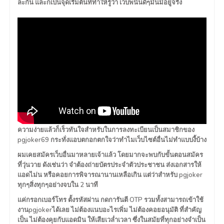
ละกัน และก็เป็นจุดเริ่มต้นที่ทำให้รู้ว่า เว็บพนันดีๆมันมีอยู่จริง
ความง่ายแล้วก็เร็วทันใจสำหรับในการลงทะเบียนเป็นสมาชิกของ
pgjoker69 กระทั่งแอบตกอกตกใจว่าทำไมเว็บไซต์อื่นไม่ทำแบบงี้บ้าง
ผมเคยสมัครเว็บอื่นมาหลายเจ้าแล้ว โดยมากจะพบกับขั้นตอนสมัคร
ที่วุ่นวาย ดังเช่นว่า จำต้องถ่ายบัตรประจำตัวประชาชน ส่งเอกสารให้
แอดไม่น หรือคอยการพิจารณานานเหลือเกิน แต่ว่าสำหรับ pgjoker
ทุกๆสิ่งทุกๆอย่างจบใน 2 นาที
แค่กรอกเบอร์โทร ตั้งรหัสผ่าน กดการันตี OTP รวมทั้งสามารถเข้าใช้
งานpgjokerได้เลย ไม่ต้องแนบอะไรเพิ่ม ไม่ต้องคอยอนุมัติ ที่สำคัญ
เป็น ไม่ต้องคุยกับแอดมิน ให้เสียเวล่ำเวลา ซึ่งในสมัยที่ทุกอย่างจำเป็น