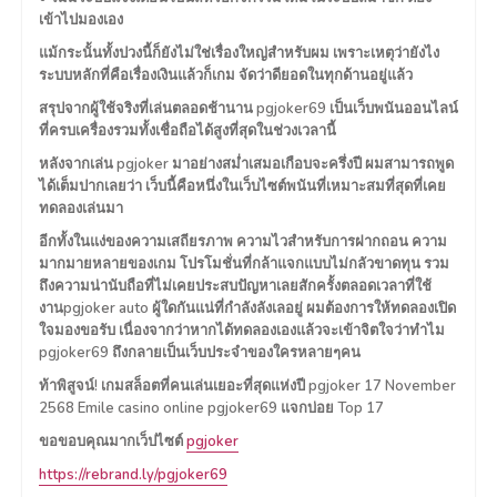
เข้าไปมองเอง
แม้กระนั้นทั้งปวงนี้ก็ยังไม่ใช่เรื่องใหญ่สำหรับผม เพราะเหตุว่ายังไง
ระบบหลักที่คือเรื่องเงินแล้วก็เกม จัดว่าดียอดในทุกด้านอยู่แล้ว
สรุปจากผู้ใช้จริงที่เล่นตลอดช้านาน pgjoker69 เป็นเว็บพนันออนไลน์
ที่ครบเครื่องรวมทั้งเชื่อถือได้สูงที่สุดในช่วงเวลานี้
หลังจากเล่น pgjoker มาอย่างสม่ำเสมอเกือบจะครึ่งปี ผมสามารถพูด
ได้เต็มปากเลยว่า เว็บนี้คือหนึ่งในเว็บไซต์พนันที่เหมาะสมที่สุดที่เคย
ทดลองเล่นมา
อีกทั้งในแง่ของความเสถียรภาพ ความไวสำหรับการฝากถอน ความ
มากมายหลายของเกม โปรโมชั่นที่กล้าแจกแบบไม่กลัวขาดทุน รวม
ถึงความน่านับถือที่ไม่เคยประสบปัญหาเลยสักครั้งตลอดเวลาที่ใช้
งานpgjoker auto ผู้ใดกันแน่ที่กำลังลังเลอยู่ ผมต้องการให้ทดลองเปิด
ใจมองขอรับ เนื่องจากว่าหากได้ทดลองเองแล้วจะเข้าจิตใจว่าทำไม
pgjoker69 ถึงกลายเป็นเว็บประจำของใครหลายๆคน
ท้าพิสูจน์! เกมสล็อตที่คนเล่นเยอะที่สุดแห่งปี pgjoker 17 November
2568 Emile casino online pgjoker69 แจกบ่อย Top 17
ขอขอบคุณมากเว็ปไซต์
pgjoker
https://rebrand.ly/pgjoker69