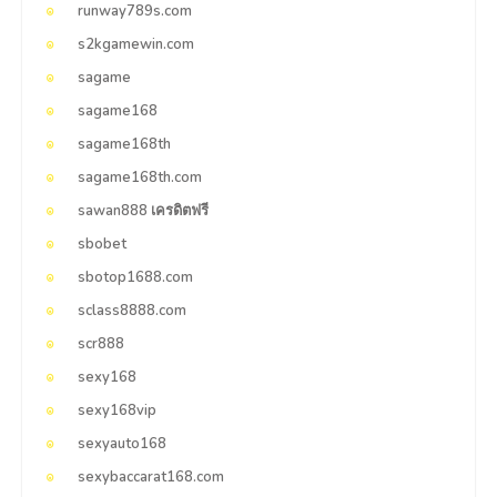
runway789s.com
s2kgamewin.com
sagame
sagame168
sagame168th
sagame168th.com
sawan888 เครดิตฟรี
sbobet
sbotop1688.com
sclass8888.com
scr888
sexy168
sexy168vip
sexyauto168
sexybaccarat168.com