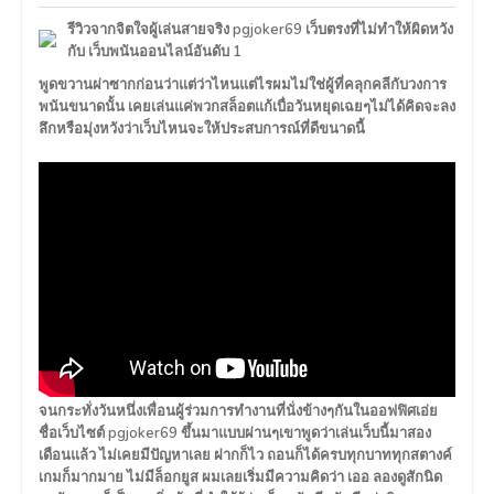
รีวิวจากจิตใจผู้เล่นสายจริง pgjoker69 เว็บตรงที่ไม่ทำให้ผิดหวัง
กับ เว็บพนันออนไลน์อันดับ 1
พูดขวานผ่าซากก่อนว่าแต่ว่าไหนแต่ไรผมไม่ใช่ผู้ที่คลุกคลีกับวงการ
พนันขนาดนั้น เคยเล่นแค่พวกสล็อตแก้เบื่อวันหยุดเฉยๆไม่ได้คิดจะลง
ลึกหรือมุ่งหวังว่าเว็บไหนจะให้ประสบการณ์ที่ดีขนาดนี้
จนกระทั่งวันหนึ่งเพื่อนผู้ร่วมการทำงานที่นั่งข้างๆกันในออฟฟิศเอ่ย
ชื่อเว็บไซต์ pgjoker69 ขึ้นมาแบบผ่านๆเขาพูดว่าเล่นเว็บนี้มาสอง
เดือนแล้ว ไม่เคยมีปัญหาเลย ฝากก็ไว ถอนก็ได้ครบทุกบาททุกสตางค์
เกมก็มากมาย ไม่มีล็อกยูส ผมเลยเริ่มมีความคิดว่า เออ ลองดูสักนิด