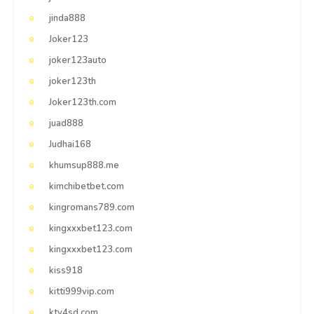
jinda888
Joker123
joker123auto
joker123th
Joker123th.com
juad888
Judhai168
khumsup888.me
kimchibetbet.com
kingromans789.com
kingxxxbet123.com
kingxxxbet123.com
kiss918
kitti999vip.com
ktv4sd.com