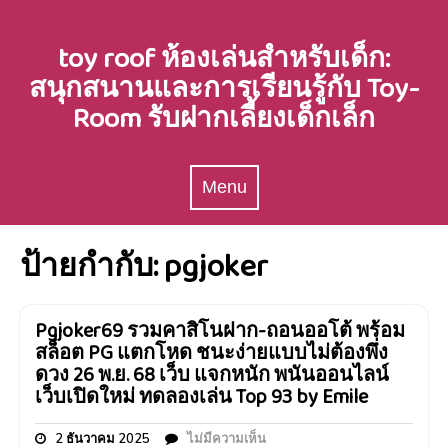
Skip
to
toy roof ห้องเล่นสำหรับเด็ก:
content
สนุกสนานและการเรียนรู้กับ Toy-
Room รับฝากเลี้ยงเด็กเล็ก
Menu
Menu
ป้ายกำกับ:
pgjoker
Pgjoker69 รวมคาสิโนฝาก-ถอนออโต้ พร้อม
สล็อต PG แตกโหด ชนะง่ายแบบไม่ต้องพึ่ง
ดวง 26 พ.ย. 68 เว็บ แจกหนัก พนันออนไลน์
เว็บเปิดใหม่ ทดลองเล่น Top 93 by Emile
2 ธันวาคม 2025
ไม่มีความเห็น