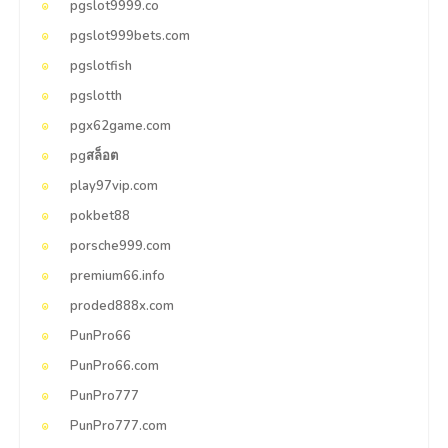
pgslot9999.co
pgslot999bets.com
pgslotfish
pgslotth
pgx62game.com
pgสล็อต
play97vip.com
pokbet88
porsche999.com
premium66.info
proded888x.com
PunPro66
PunPro66.com
PunPro777
PunPro777.com