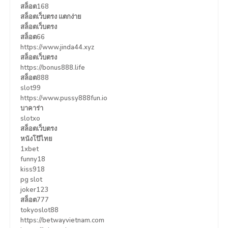
สล็อต168
สล็อตเว็บตรง แตกง่าย
สล็อตเว็บตรง
สล็อต66
https://www.jinda44.xyz
สล็อตเว็บตรง
https://bonus888.life
สล็อต888
slot99
https://www.pussy888fun.io
บาคาร่า
slotxo
สล็อตเว็บตรง
หนังโป๊ไทย
1xbet
funny18
kiss918
pg slot
joker123
สล็อต777
tokyoslot88
https://betwayvietnam.com