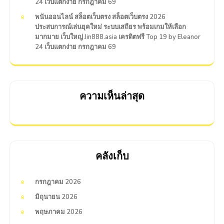
24 เว็บแตกง่าย กรกฎาคม 69
พนันออนไลน์ สล็อตเว็บตรง สล็อตเว็บตรง 2026
ประสบการณ์เล่นยุคใหม่ ระบบเสถียร พร้อมเกมให้เลือก
มากมาย เว็บใหญ่ Jin888.asia เครดิตฟรี Top 19 by Eleanor
24 เว็บแตกง่าย กรกฎาคม 69
ความเห็นล่าสุด
คลังเก็บ
กรกฎาคม 2026
มิถุนายน 2026
พฤษภาคม 2026