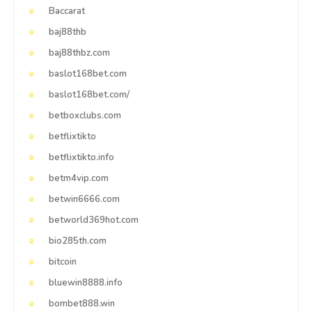
Baccarat
baj88thb
baj88thbz.com
baslot168bet.com
baslot168bet.com/
betboxclubs.com
betflixtikto
betflixtikto.info
betm4vip.com
betwin6666.com
betworld369hot.com
bio285th.com
bitcoin
bluewin8888.info
bombet888.win