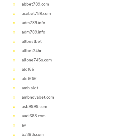
abbet789.com
acebet789.com
adm789.info
adm789.info
allbestbet
allbet24hr
allone745s.com
alot66
alot666
amb slot
ambnovabet.com
asb9999.com
audi688.com
av
ba88th.com