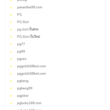
p2vvip
pananthai99.com
PG
PG Slot
pg slot เว็บตรง
PG Slot เว็บใหม่
pg77
pg99
pgceo
pggold168bet.com
pggold168bet.com
pgheng
pgheng99
pgjoker
pglucky168.com