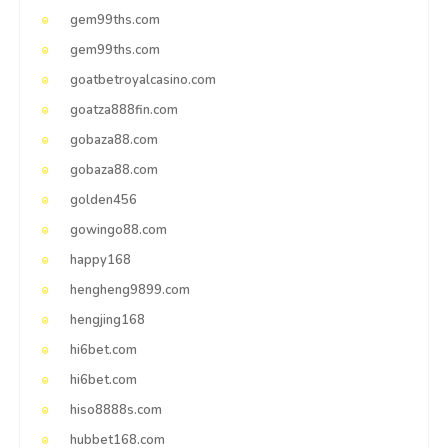
gem99ths.com
gem99ths.com
goatbetroyalcasino.com
goatza888fin.com
gobaza88.com
gobaza88.com
golden456
gowingo88.com
happy168
hengheng9899.com
hengjing168
hi6bet.com
hi6bet.com
hiso8888s.com
hubbet168.com