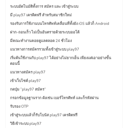
ระบบอัตโนมัติทั้งการ สมัคร และ เข้าสู่ระบบ
มี play97 เครดิตฟรี สำหรับสมาชิกใหม่
รองรับการใช้งานบนโทรศัพท์เคลื่อนที่ทั้งยัง iOS แล้วก็ Android
ฝาก-ถอนเร็ว ไม่เป็นอันตรายด้วยระบบออโต้
มีคณะทำงานคอยดูแลตลอด 24 ชั่วโมง
แนวทางการสมัครรวมทั้งเข้าสู่ระบบ play97
เริ่มต้นใช้งานกับ play97 ได้อย่างไม่ยากเย็น เพียงแต่เอาอย่างขั้น
ตอนนี้
แนวทางสมัคร play97
เข้าเว็บไซต์ play97
กดปุ่ม “play97 สมัคร”
กรอกข้อมูลฐานราก ดังเช่น เบอร์โทรศัพท์ และก็รหัสผ่าน
รับรอง OTP
เข้าสู่ระบบแล้วก็รับโบนัส play97 เครดิตฟรี
วิธีเข้าระบบ play97