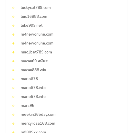
luckycat789.com
luis16888.com
luke999.net
m4newonline.com
m4newonline.com
mac1bet789.com
macau69 สมัคร
macau888.win
mario678
mario678.info
mario678.info
mars95
meekin365day.com
mercyrosa168.com
mfj889xx.com