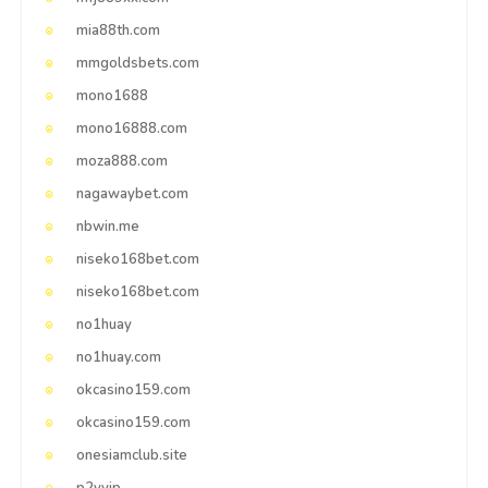
mia88th.com
mmgoldsbets.com
mono1688
mono16888.com
moza888.com
nagawaybet.com
nbwin.me
niseko168bet.com
niseko168bet.com
no1huay
no1huay.com
okcasino159.com
okcasino159.com
onesiamclub.site