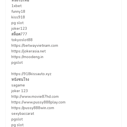
หนังโป๊ไทย
1xbet
funny18
kiss918
pg slot
joker123
สล็อต777
tokyoslot88
https://betwayvietnam.com
https://jokerasia.net
https://moodeng.in
pgslot
https://918kissauto.xyz
หนังชนโรง
sagame
joker 123
http://www.movie87hd.com
https://www.pussy888play.com
https://pussy888win.com
sexybaccarat
pgslot
pg slot