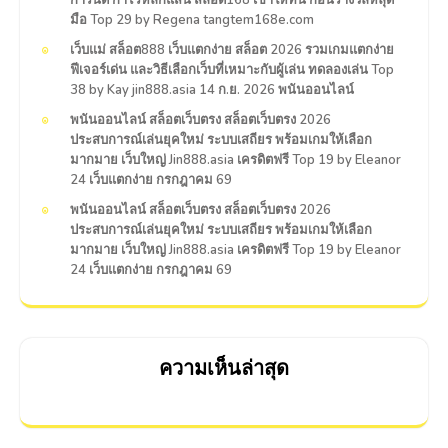
การันตี กำไรหลักแสน สล็อต168 เข้าให้ทัน ก่อนรางวัลหลุด
มือ Top 29 by Regena tangtem168e.com
เว็บแม่ สล็อต888 เว็บแตกง่าย สล็อต 2026 รวมเกมแตกง่าย
ฟีเจอร์เด่น และวิธีเลือกเว็บที่เหมาะกับผู้เล่น ทดลองเล่น Top
38 by Kay jin888.asia 14 ก.ย. 2026 พนันออนไลน์
พนันออนไลน์ สล็อตเว็บตรง สล็อตเว็บตรง 2026
ประสบการณ์เล่นยุคใหม่ ระบบเสถียร พร้อมเกมให้เลือก
มากมาย เว็บใหญ่ Jin888.asia เครดิตฟรี Top 19 by Eleanor
24 เว็บแตกง่าย กรกฎาคม 69
พนันออนไลน์ สล็อตเว็บตรง สล็อตเว็บตรง 2026
ประสบการณ์เล่นยุคใหม่ ระบบเสถียร พร้อมเกมให้เลือก
มากมาย เว็บใหญ่ Jin888.asia เครดิตฟรี Top 19 by Eleanor
24 เว็บแตกง่าย กรกฎาคม 69
ความเห็นล่าสุด