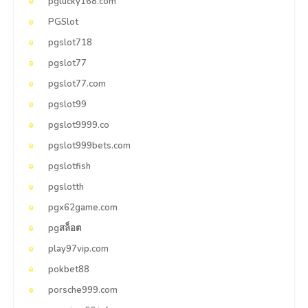
pglucky168.com
PGSlot
pgslot718
pgslot77
pgslot77.com
pgslot99
pgslot9999.co
pgslot999bets.com
pgslotfish
pgslotth
pgx62game.com
pgสล็อต
play97vip.com
pokbet88
porsche999.com