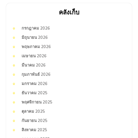
คลังเก็บ
กรกฎาคม 2026
มิถุนายน 2026
พฤษภาคม 2026
เมษายน 2026
มีนาคม 2026
กุมภาพันธ์ 2026
มกราคม 2026
ธันวาคม 2025
พฤศจิกายน 2025
ตุลาคม 2025
กันยายน 2025
สิงหาคม 2025