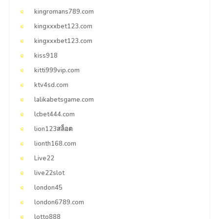
kingromans789.com
kingxxxbet123.com
kingxxxbet123.com
kiss918
kitti999vip.com
ktv4sd.com
lalikabetsgame.com
lcbet444.com
lion123สล็อต
lionth168.com
Live22
live22slot
london45
london6789.com
lotto888