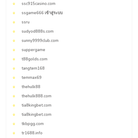
ssc915casino.com
ssgame666 เข้าสู่ระบบ
ssru
sudyod888s.com
sunny9999club.com
suppergame
t88golds.com
tangtem168
temmax69
thehulk88
thehulk888.com
tia8kingbet.com
tia8kingbet.com
tkbpgg.com
tr1688.info