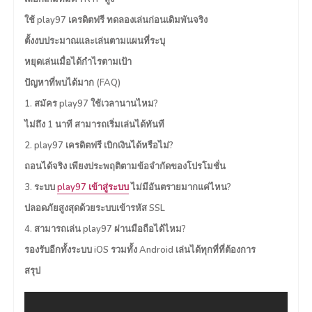
ใช้ play97 เครดิตฟรี ทดลองเล่นก่อนเดิมพันจริง
ตั้งงบประมาณและเล่นตามแผนที่ระบุ
หยุดเล่นเมื่อได้กำไรตามเป้า
ปัญหาที่พบได้มาก (FAQ)
1. สมัคร play97 ใช้เวลานานไหม?
ไม่ถึง 1 นาที สามารถเริ่มเล่นได้ทันที
2. play97 เครดิตฟรี เบิกเงินได้หรือไม่?
ถอนได้จริง เพียงประพฤติตามข้อจำกัดของโปรโมชั่น
3. ระบบ
play97 เข้าสู่ระบบ
ไม่มีอันตรายมากแค่ไหน?
ปลอดภัยสูงสุดด้วยระบบเข้ารหัส SSL
4. สามารถเล่น play97 ผ่านมือถือได้ไหม?
รองรับอีกทั้งระบบ iOS รวมทั้ง Android เล่นได้ทุกที่ที่ต้องการ
สรุป