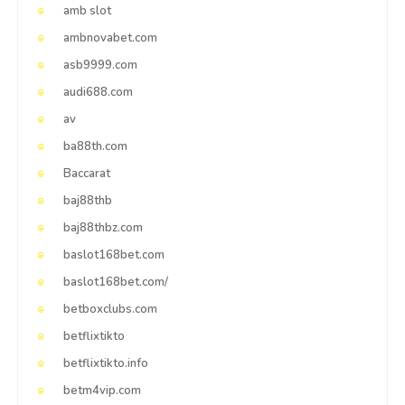
amb slot
ambnovabet.com
asb9999.com
audi688.com
av
ba88th.com
Baccarat
baj88thb
baj88thbz.com
baslot168bet.com
baslot168bet.com/
betboxclubs.com
betflixtikto
betflixtikto.info
betm4vip.com