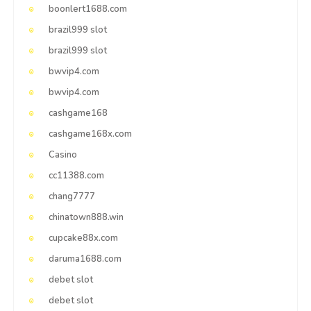
boonlert1688.com
brazil999 slot
brazil999 slot
bwvip4.com
bwvip4.com
cashgame168
cashgame168x.com
Casino
cc11388.com
chang7777
chinatown888.win
cupcake88x.com
daruma1688.com
debet slot
debet slot