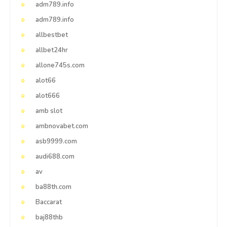
adm789.info
adm789.info
allbestbet
allbet24hr
allone745s.com
alot66
alot666
amb slot
ambnovabet.com
asb9999.com
audi688.com
av
ba88th.com
Baccarat
baj88thb