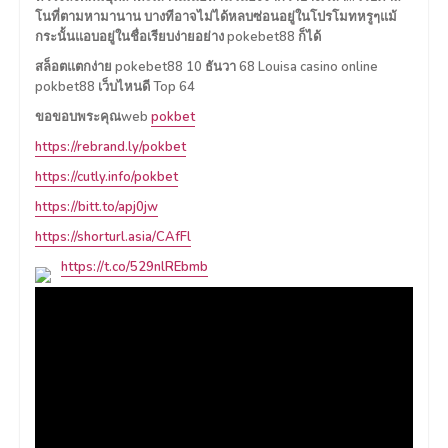
โนที่ตามหามานาน บางทีอาจไม่ได้หลบซ่อนอยู่ในโปรโมทหรูๆแม้
กระนั้นแอบอยู่ในชื่อเรียบง่ายอย่าง pokebet88 ก็ได้
สล็อตแตกง่าย pokebet88 10 ธันวา 68 Louisa casino online
pokbet88 เว็บไหนดี Top 64
ขอขอบพระคุณweb
pokbet
https://rebrand.ly/pokbet
https://cutly.info/pokbet
https://bitt.to/apj0jw
https://shorturl.asia/CAfFl
https://t.co/529nlREbmb