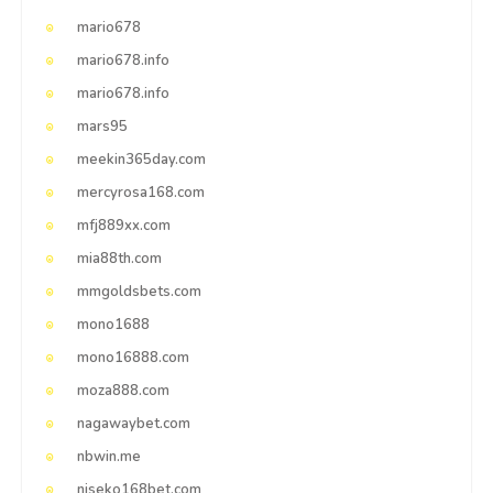
mario678
mario678.info
mario678.info
mars95
meekin365day.com
mercyrosa168.com
mfj889xx.com
mia88th.com
mmgoldsbets.com
mono1688
mono16888.com
moza888.com
nagawaybet.com
nbwin.me
niseko168bet.com