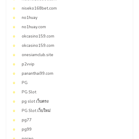
niseko168bet.com
no1huay
no1huay.com
okcasino159.com
okcasino159.com
onesiamclub.site
p2vvip
pananthai99.com
PG
PG Slot
pg slot เว็บตรง
PG Slot เว็บใหม่
pg77
pg99
pgceo