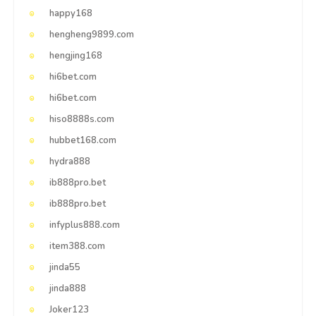
happy168
hengheng9899.com
hengjing168
hi6bet.com
hi6bet.com
hiso8888s.com
hubbet168.com
hydra888
ib888pro.bet
ib888pro.bet
infyplus888.com
item388.com
jinda55
jinda888
Joker123