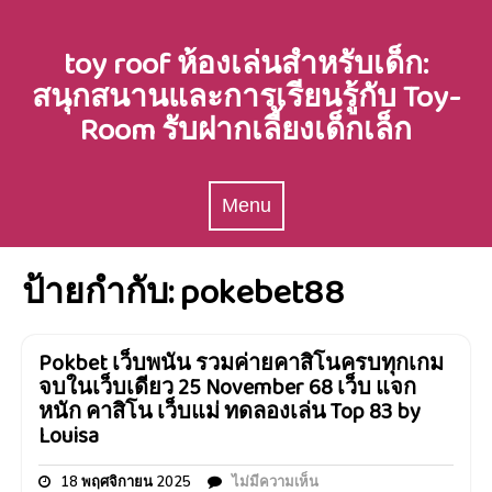
Skip
to
toy roof ห้องเล่นสำหรับเด็ก:
content
สนุกสนานและการเรียนรู้กับ Toy-
Room รับฝากเลี้ยงเด็กเล็ก
Menu
Menu
ป้ายกำกับ:
pokebet88
Pokbet เว็บพนัน รวมค่ายคาสิโนครบทุกเกม
จบในเว็บเดียว 25 November 68 เว็บ แจก
หนัก คาสิโน เว็บแม่ ทดลองเล่น Top 83 by
Louisa
18 พฤศจิกายน 2025
ไม่มีความเห็น