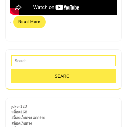
Read More
…
joker123
สล็อต168
สล็อตเว็บตรง แตกง่าย
สล็อตเว็บตรง