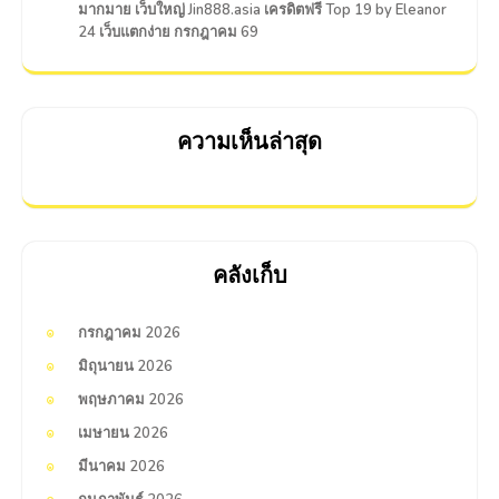
มากมาย เว็บใหญ่ Jin888.asia เครดิตฟรี Top 19 by Eleanor
24 เว็บแตกง่าย กรกฎาคม 69
ความเห็นล่าสุด
คลังเก็บ
กรกฎาคม 2026
มิถุนายน 2026
พฤษภาคม 2026
เมษายน 2026
มีนาคม 2026