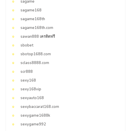
sagame
sagame168
sagame168th
sagame168th.com
sawan888 เครดิตฟรี
sbobet
sbotop1688.com
sclass8888.com
scr888
sexy168
sexy168vip
sexyauto168
sexybaccarat168.com
sexygame1688k
sexygame992