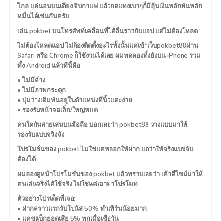
ไกล แค่นอนบนเตียง จิบกาแฟ แล้วกดแทงเบาๆก็มีลุ้นเงินหลักพันหลัก
หมื่นได้เช่นกันครับ
เล่น pokbet บนโทรศัพท์เคลื่อนที่ได้ลื่นราวกับแอป แต่ไม่ต้องโหลด
ไม่ต้องโหลดแอป ไม่ต้องติดตั้งอะไรทั้งนั้นแค่เข้าเว็บpokbet88ผ่าน
Safari หรือ Chrome ก็ใช้งานได้เลย ผมทดลองทั้งยังบน iPhone รวม
ทั้ง Android แล้วทีนี้คือ
• ไม่มีค้าง
• ไม่มีภาพกระตุก
• ปุ่มวางเดิมพันอยู่ในตำแหน่งที่นิ้วแตะง่าย
• รองรับหน้าจอเล็ก/ใหญ่หมด
คนใดกันสายเล่นบนมือถือ บอกเลยว่า pokbet88 วางแบบมาให้
รองรับแบบจริงจัง
โปรโมชั่นของ pokbet ไม่ใช่แค่หลอกให้ฝาก แต่ว่าให้จริงแบบจับ
ต้องได้
ผมลองดูหน้าโปรโมชั่นของ pokbet แล้วทราบเลยว่า เค้าดีไซน์มาให้
คนเล่นจริงได้ใช้จริง ไม่ใช่แค่เอามาโปรโมท
ตัวอย่างโปรเด็ดที่เจอ:
• ฝากคราวแรกรับโบนัส 50% ทำเทิร์นน้อยมาก
• แคชแบ็กยอดเสีย 5% ทุกเมื่อเชื่อวัน