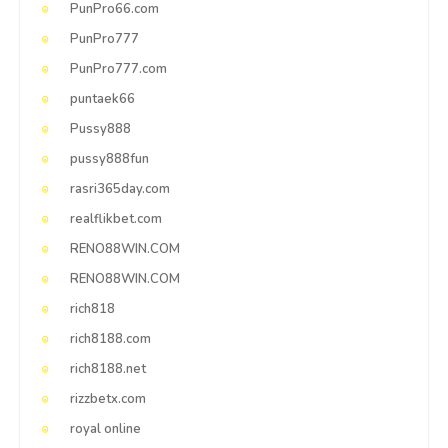
PunPro66.com
PunPro777
PunPro777.com
puntaek66
Pussy888
pussy888fun
rasri365day.com
realflikbet.com
RENO88WIN.COM
RENO88WIN.COM
rich818
rich8188.com
rich8188.net
rizzbetx.com
royal online