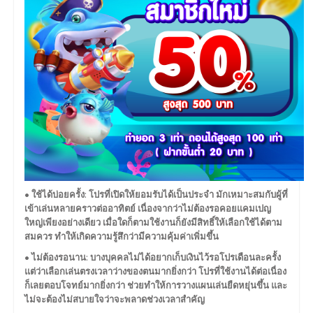
• ใช้ได้บ่อยครั้ง: โปรที่เปิดให้ยอมรับได้เป็นประจำ มักเหมาะสมกับผู้ที่
เข้าเล่นหลายคราวต่ออาทิตย์ เนื่องจากว่าไม่ต้องรอคอยแคมเปญ
ใหญ่เพียงอย่างเดียว เมื่อใดก็ตามใช้งานก็ยังมีสิทธิ์ให้เลือกใช้ได้ตาม
สมควร ทำให้เกิดความรู้สึกว่ามีความคุ้มค่าเพิ่มขึ้น
• ไม่ต้องรอนาน: บางบุคคลไม่ได้อยากเก็บเงินไว้รอโปรเดือนละครั้ง
แต่ว่าเลือกเล่นตรงเวลาว่างของตนมากยิ่งกว่า โปรที่ใช้งานได้ต่อเนื่อง
ก็เลยตอบโจทย์มากยิ่งกว่า ช่วยทำให้การวางแผนเล่นยืดหยุ่นขึ้น และ
ไม่จะต้องไม่สบายใจว่าจะพลาดช่วงเวลาสำคัญ