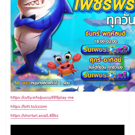
https://cutly.info/pussy888play-me
https://bitt.to/zzzzmi
https://shorturl.asia/L4Bbz