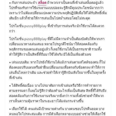
• กับการเล่นประจำ:
สล็อต
ถ้าพวกเราเป็นคนที่เข้าเล่นสล็อตอยู่แล้ว
โปรที่รองรับการใช้แรงงานแบบบ่อยจะรู้สึกมีคุณประโยชน์มากกว่า
เพราะว่าไม่ต้องเปลี่ยนแปลงความประพฤติปฏิบัติเพื่อให้ได้รับสิทธิ์เพิ่ม
เติมอีก แล้วก็ช่วยให้การเล่นเป็นไปสม่ำเสมอโดยไม่สะดุด
โปรโมชั่น pussy888play ที่เข้ากับการเล่นจริง มักใช้งานได้สะดวก
กว่า
โปรโมชั่น pussy888play ที่ดีไม่มีความจำเป็นต้องบังคับให้พวกเรา
เปลี่ยนแนวทางเล่นเสมอ หลายโปรถูกดีไซน์มาให้สอดคล้องกับ
พฤติกรรมของคนเล่นอยู่แล้ว ก็เลยใช้งานได้เป็นธรรมชาติ รวมทั้ง
ทำให้รู้สึกว่าเป็นสิทธิ์ที่ถือมาใช้ได้จริง มิได้เป็นเพียงตัวเลข
• เล่นแบบเดิม: หากโปรยังใช้งานได้แม้เราเล่นตามสไตล์ของตน ก็ไม่
ต้องคอยปรับแผนหรือฝ่าฝืนเปลี่ยนเกมเพื่อตรงกับข้อตกลง ทำให้การ
เล่นลื่นไหลกว่าเดิม และช่วยทำให้เรารู้สึกบันเทิงใจมากขึ้นในทุกครั้ง
ที่เข้าเล่น
• ได้สิทธิ์ต่อเนื่อง: บางโปรอาศัยการเข้าเล่นหรือวิธีการทำรายการ
ตามธรรมดา ก็เลยไม่รู้สึกว่าต้องทำอะไรเพิ่มเป็นพิเศษ สิทธิ์ที่ได้รับจึง
สอดคล้องกับการใช้แรงงานจริงมากยิ่งกว่า รวมทั้งยังช่วยทำให้พวก
เราเห็นความคุ้มราคาในระยะยาวได้แจ่มกระจ่างขึ้น
• เลือกใช้ได้: คนเล่นมีเป้าหมายต่างกัน บางคนชอบโปรคืนยอด บาง
คนพอใจโปรสะสมแต้ม การมีตัวเลือกหลายแบบอย่างช่วยให้เลือกใช้