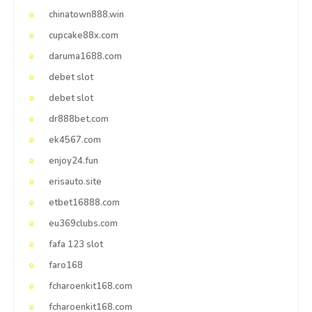
chinatown888.win
cupcake88x.com
daruma1688.com
debet slot
debet slot
dr888bet.com
ek4567.com
enjoy24.fun
erisauto.site
etbet16888.com
eu369clubs.com
fafa 123 slot
faro168
fcharoenkit168.com
fcharoenkit168.com