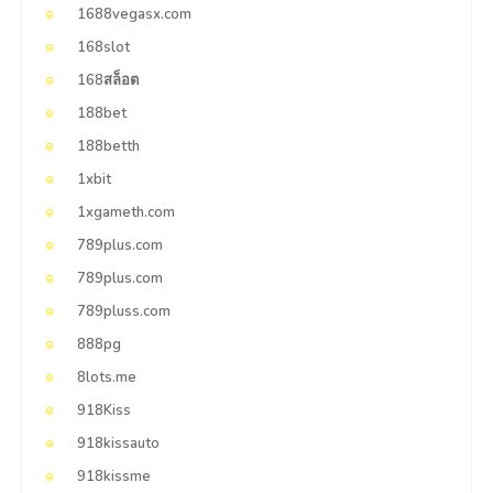
1688vegasx.com
168slot
168สล็อต
188bet
188betth
1xbit
1xgameth.com
789plus.com
789plus.com
789pluss.com
888pg
8lots.me
918Kiss
918kissauto
918kissme