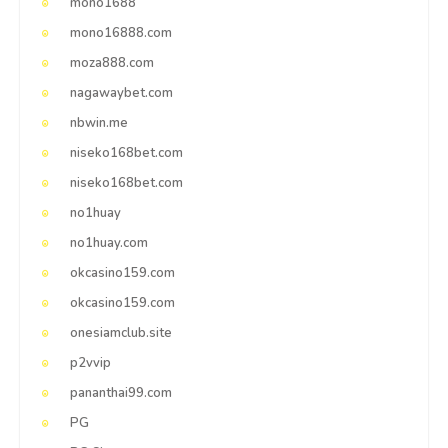
mono1688
mono16888.com
moza888.com
nagawaybet.com
nbwin.me
niseko168bet.com
niseko168bet.com
no1huay
no1huay.com
okcasino159.com
okcasino159.com
onesiamclub.site
p2vvip
pananthai99.com
PG