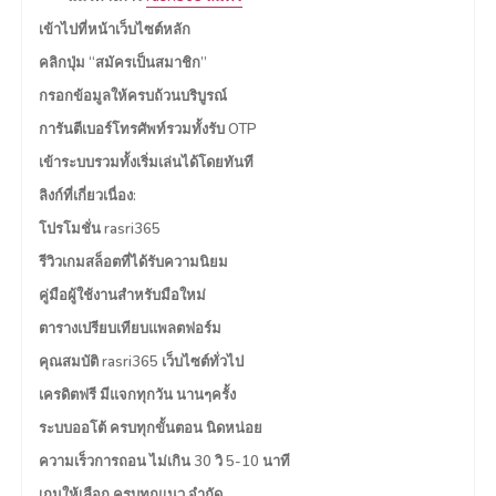
เข้าไปที่หน้าเว็บไซต์หลัก
คลิกปุ่ม “สมัครเป็นสมาชิก”
กรอกข้อมูลให้ครบถ้วนบริบูรณ์
การันตีเบอร์โทรศัพท์รวมทั้งรับ OTP
เข้าระบบรวมทั้งเริ่มเล่นได้โดยทันที
ลิงก์ที่เกี่ยวเนื่อง:
โปรโมชั่น rasri365
รีวิวเกมสล็อตที่ได้รับความนิยม
คู่มือผู้ใช้งานสำหรับมือใหม่
ตารางเปรียบเทียบแพลตฟอร์ม
คุณสมบัติ rasri365 เว็บไซต์ทั่วไป
เครดิตฟรี มีแจกทุกวัน นานๆครั้ง
ระบบออโต้ ครบทุกขั้นตอน นิดหน่อย
ความเร็วการถอน ไม่เกิน 30 วิ 5-10 นาที
เกมให้เลือก ครบทุกแนว จำกัด