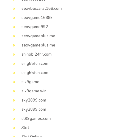
sexybaccarat168.com
sexygame1688k
sexygame992
sexygameplus.me
sexygameplus.me
shinobi24hr.com
sing55fun.com
sing55fun.com
six9game
six9game.win
sky2899.com
sky2899.com
sl99games.com
Slot