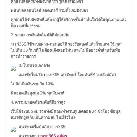
คาสิโนสดครบทั้งยังบาคาร่า รูเล็ต เสือมังกร
พนันบอลออนไลน์ ลอตเตอรี่ รวมทั้งเกมยิงปลา
ทุกเกมได้รับลิขสิทธิ์แท้จากผู้ให้บริการชั้นนำ มั่นใจได้ในคุณภาพแล้ว
ก็ความเที่ยงธรรม
2. ระบบการเงินอัตโนมัติที่ปลอดภัย
rasri365 ใช้ระบบฝาก-ถอนออโต้ รองรับแบงค์แล้วก็วอเลท ใช้เวลา
ไม่เกิน 30 วินาที ไม่ต้องแจ้งแอดไม่น และไม่มีอย่างต่ำสำหรับเพื่อ
การทำรายการ
3. โปรแรงแจกจริง
สมาชิกใหม่รับ rasri365 เครดิตฟรี โดยทันทีข้างหลังสมัคร
โบนัสเติมเงินรายวัน 10%
คืนยอดเสียสูงสุด 5% ทุกสัปดาห์
4. ความปลอดภัยระดับที่ถือว่าสูง
เว็บใช้ระบบ SSL รวมทั้งมีคณะทำงานดูแลตลอด 24 ชั่วโมง ข้อมูล
สมาชิกถูกเก็บเป็นความลับ ไม่มีรั่วไหล
แนวทางเริ่มต้นกับ rasri365
แนวทางการ
rasri365 สมัคร