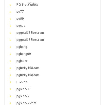
PG Slot เว็บใหม่
pg77
pg99
pgceo
pggold168bet.com
pggold168bet.com
pgheng
pgheng99
pgjoker
pglucky168.com
pglucky168.com
PGSlot
pgslot718
pgslot77
pgslot77.com