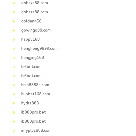
gobaza88.com
gobaza88.com
golden456
gowingo88.com
happy168
hengheng9899.com
hengjing168
hi6bet.com
hi6bet.com
hiso8888s.com
hubbet168.com
hydra888
ib888pro.bet
ib888pro.bet
infyplus888.com