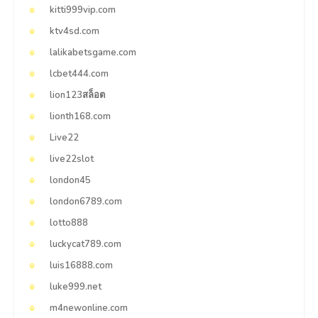
kitti999vip.com
ktv4sd.com
lalikabetsgame.com
lcbet444.com
lion123สล็อต
lionth168.com
Live22
live22slot
london45
london6789.com
lotto888
luckycat789.com
luis16888.com
luke999.net
m4newonline.com