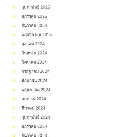
กุมภาพันธ์ 2025
มกราคม 2025
ธันวาคม 2024
พฤศจิกายน 2024
ตุลาคม 2024
กันยายน 2024
สิงหาคม 2024
กรกฎาคม 2024
มิถุนายน 2024
พฤษภาคม 2024
เมษายน 2024
มีนาคม 2024
กุมภาพันธ์ 2024
มกราคม 2024
ธันวาคม 2023