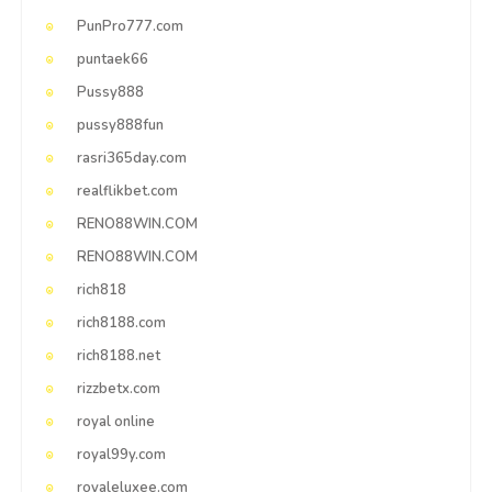
PunPro777.com
puntaek66
Pussy888
pussy888fun
rasri365day.com
realflikbet.com
RENO88WIN.COM
RENO88WIN.COM
rich818
rich8188.com
rich8188.net
rizzbetx.com
royal online
royal99y.com
royaleluxee.com