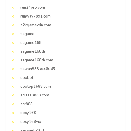
run24pro.com
runway789s.com
s2kgamewin.com
sagame
sagame168
sagame168th
sagame168th.com
sawan888 เครดิตฟรี
sbobet
sbotop1688.com
sclass8888.com
scr888
sexy168
sexy168vip
sexyauto168