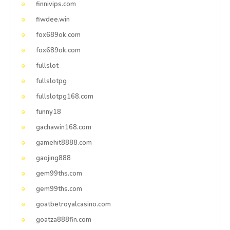
finnivips.com
fiwdee.win
fox689ok.com
fox689ok.com
fullslot
fullslotpg
fullslotpg168.com
funny18
gachawin168.com
gamehit8888.com
gaojing888
gem99ths.com
gem99ths.com
goatbetroyalcasino.com
goatza888fin.com