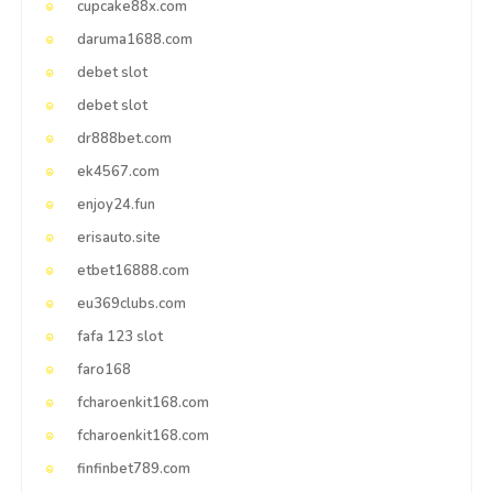
cupcake88x.com
daruma1688.com
debet slot
debet slot
dr888bet.com
ek4567.com
enjoy24.fun
erisauto.site
etbet16888.com
eu369clubs.com
fafa 123 slot
faro168
fcharoenkit168.com
fcharoenkit168.com
finfinbet789.com