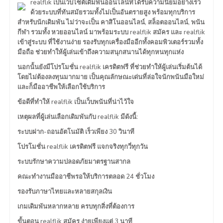
realflik เป็นเว็บไซต์เดิมพันออนไลน์ที่ได้รับความนิยมอย่างเร็ว
ด้วยระบบที่ทันสมัยรวมทั้งไม่เป็นอันตรายสูง พร้อมทุกบริการ
สำหรับนักเดิมพัน ไม่ว่าจะเป็น คาสิโนออนไลน์, สล็อตออนไลน์, พนัน
กีฬา รวมทั้ง หวยออนไลน์ มาพร้อมระบบ realflik สมัคร และ realflik
เข้าสู่ระบบ ที่ใช้งานง่าย รองรับทุกเครื่องมืออีกทั้งคอมพิวเตอร์รวมทั้ง
มือถือ ช่วยทำให้ผู้เล่นเข้าถึงความสนุกสนานได้ทุกหนทุกแห่ง
นอกนั้นยังมีโปรโมชั่น realflik เครดิตฟรี ที่ช่วยทำให้ผู้เล่นเริ่มต้นได้
โดยไม่ต้องลงทุนมากมาย เป็นคุณลักษณะเด่นที่ล่อใจนักพนันมือใหม่
และก็มืออาชีพให้เลือกใช้บริการ
ข้อดีที่ทำให้ realflik เป็นเว็บพนันที่น่าไว้ใจ
เหตุผลที่ผู้เล่นเลือกเดิมพันกับ realflik มีดังนี้:
ระบบฝาก-ถอนอัตโนมัติ เร็วเพียง 30 วินาที
โปรโมชั่น realflik เครดิตฟรี แจกจริงทุกวี่ทุกวัน
ระบบรักษาความปลอดภัยมาตรฐานสากล
คณะทำงานมืออาชีพรอให้บริการตลอด 24 ชั่วโมง
รองรับภาษาไทยและหลายสกุลเงิน
เกมเดิมพันหลากหลาย ครบทุกสิ่งที่ต้องการ
ขั้นตอน realflik สมัคร ง่ายเพียงแต่ 3 นาที