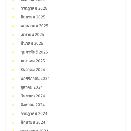
กรกฎาคม 2025
มิถุนายน 2025
พฤษภาคม 2025
เมษายน 2025
มีนาคม 2025
กุมภาพันธ์ 2025
มกราคม 2025
ธันวาคม 2024
พฤศจิกายน 2024
ตุลาคม 2024
กันยายน 2024
สิงหาคม 2024
กรกฎาคม 2024
มิถุนายน 2024