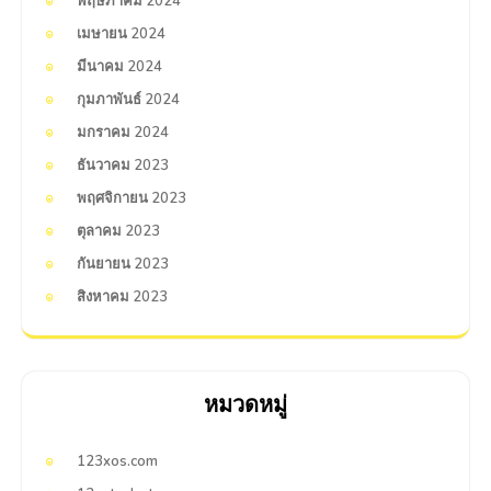
พฤษภาคม 2024
เมษายน 2024
มีนาคม 2024
กุมภาพันธ์ 2024
มกราคม 2024
ธันวาคม 2023
พฤศจิกายน 2023
ตุลาคม 2023
กันยายน 2023
สิงหาคม 2023
หมวดหมู่
123xos.com