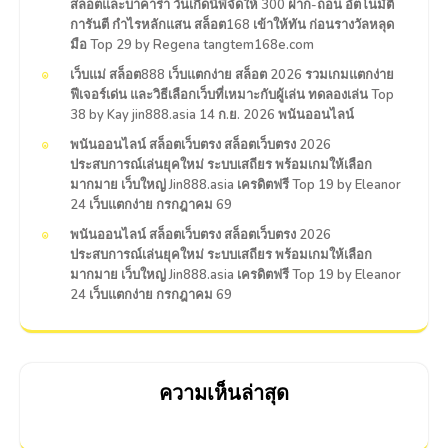
สล็อตและบาคาร่า วันเกิดนี้พี่จัดให้ 300 ฝาก-ถอน อัตโนมัติ
การันตี กำไรหลักแสน สล็อต168 เข้าให้ทัน ก่อนรางวัลหลุด
มือ Top 29 by Regena tangtem168e.com
เว็บแม่ สล็อต888 เว็บแตกง่าย สล็อต 2026 รวมเกมแตกง่าย
ฟีเจอร์เด่น และวิธีเลือกเว็บที่เหมาะกับผู้เล่น ทดลองเล่น Top
38 by Kay jin888.asia 14 ก.ย. 2026 พนันออนไลน์
พนันออนไลน์ สล็อตเว็บตรง สล็อตเว็บตรง 2026
ประสบการณ์เล่นยุคใหม่ ระบบเสถียร พร้อมเกมให้เลือก
มากมาย เว็บใหญ่ Jin888.asia เครดิตฟรี Top 19 by Eleanor
24 เว็บแตกง่าย กรกฎาคม 69
พนันออนไลน์ สล็อตเว็บตรง สล็อตเว็บตรง 2026
ประสบการณ์เล่นยุคใหม่ ระบบเสถียร พร้อมเกมให้เลือก
มากมาย เว็บใหญ่ Jin888.asia เครดิตฟรี Top 19 by Eleanor
24 เว็บแตกง่าย กรกฎาคม 69
ความเห็นล่าสุด