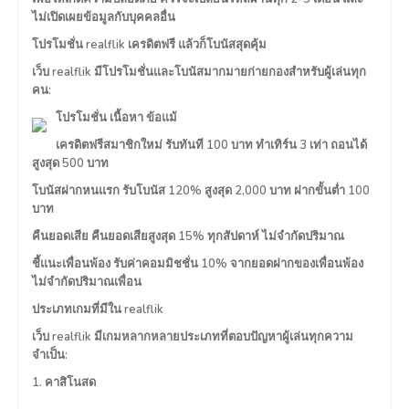
ไม่เปิดเผยข้อมูลกับบุคคลอื่น
โปรโมชั่น realflik เครดิตฟรี แล้วก็โบนัสสุดคุ้ม
เว็บ realflik มีโปรโมชั่นและโบนัสมากมายก่ายกองสำหรับผู้เล่นทุก
คน:
โปรโมชั่น เนื้อหา ข้อแม้
เครดิตฟรีสมาชิกใหม่ รับทันที 100 บาท ทำเทิร์น 3 เท่า ถอนได้
สูงสุด 500 บาท
โบนัสฝากหนแรก รับโบนัส 120% สูงสุด 2,000 บาท ฝากขั้นต่ำ 100
บาท
คืนยอดเสีย คืนยอดเสียสูงสุด 15% ทุกสัปดาห์ ไม่จำกัดปริมาณ
ชี้แนะเพื่อนพ้อง รับค่าคอมมิชชั่น 10% จากยอดฝากของเพื่อนพ้อง
ไม่จำกัดปริมาณเพื่อน
ประเภทเกมที่มีใน realflik
เว็บ realflik มีเกมหลากหลายประเภทที่ตอบปัญหาผู้เล่นทุกความ
จำเป็น:
1. คาสิโนสด