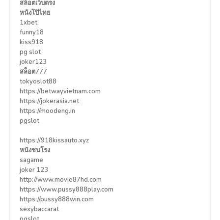
สล็อตเว็บตรง
หนังโป๊ไทย
1xbet
funny18
kiss918
pg slot
joker123
สล็อต777
tokyoslot88
https://betwayvietnam.com
https://jokerasia.net
https://moodeng.in
pgslot
https://918kissauto.xyz
หนังชนโรง
sagame
joker 123
http://www.movie87hd.com
https://www.pussy888play.com
https://pussy888win.com
sexybaccarat
pgslot