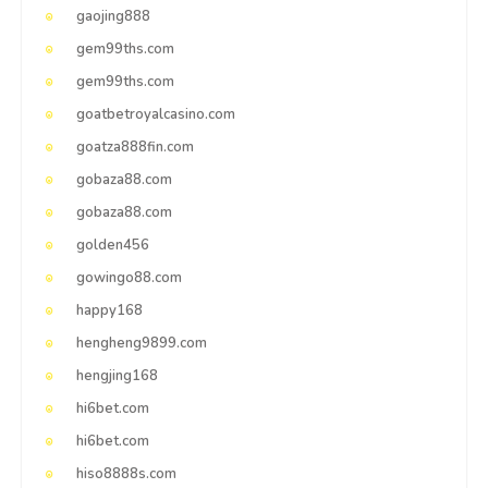
gaojing888
gem99ths.com
gem99ths.com
goatbetroyalcasino.com
goatza888fin.com
gobaza88.com
gobaza88.com
golden456
gowingo88.com
happy168
hengheng9899.com
hengjing168
hi6bet.com
hi6bet.com
hiso8888s.com