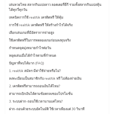
เล่นหวยไทย สลากกินแบ่งลาว ลอตเตอรี่ยี่กี รวมทั้งสลากกินแบ่งหุ้น
ได้ทุกวี่ทุกวัน
เทคนิคการใช้ realflik เครดิตฟรี ให้คุ้ม
การใช้ realflik เครดิตฟรี ให้สร้างกำไรได้จริง:
เลือกเล่นเกมที่มีอัตราการจ่ายสูง
ใช้เครดิตฟรีในการทดลองเกมก่อนลงทุนจริง
กำหนดจุดมุ่งหมายกำไรต่อวัน
หยุดเล่นเมื่อได้กำไรตามที่กำหนด
ปัญหาที่พบได้มาก (FAQ)
1. realflik สมัคร มีค่าใช้จ่ายหรือไม่?
ลงทะเบียนเป็นสมาชิกกับ realflik ฟรี ไม่ต้องจ่ายเงิน
2. เครดิตฟรีสามารถถอนเงินได้ไหม?
สามารถเบิกเงินได้ตามข้อตกลงของโปรโมชั่น
3. ระบบฝาก-ถอนใช้เวลานานแค่ไหน?
ฝาก-ถอนด้วยระบบอัตโนมัติ ใช้เวลาเพียงแต่ 30 วินาที