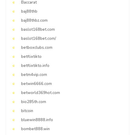
Baccarat
baj88thb
baj88thbz.com
baslot168bet.com
baslot168bet.com/
betboxclubs.com
betflixtikto
betflixtikto.info
betm4vip.com
betwin6666.com
betworld369hot.com
bio285th.com
bitcoin
bluewin8888.info
bombet888.win