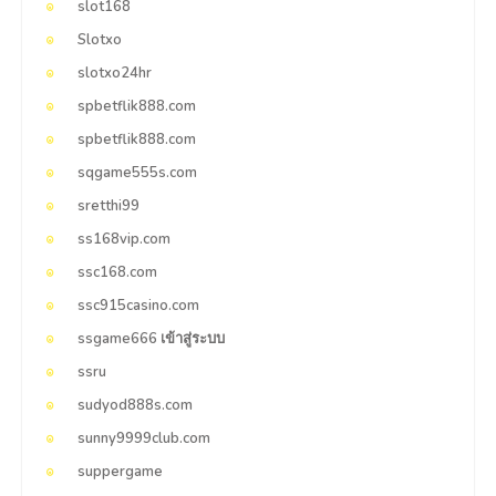
slot168
Slotxo
slotxo24hr
spbetflik888.com
spbetflik888.com
sqgame555s.com
sretthi99
ss168vip.com
ssc168.com
ssc915casino.com
ssgame666 เข้าสู่ระบบ
ssru
sudyod888s.com
sunny9999club.com
suppergame