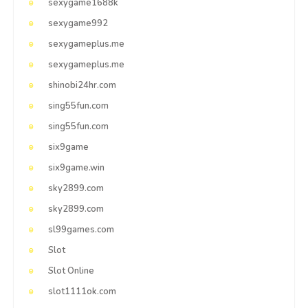
sexygame1688k
sexygame992
sexygameplus.me
sexygameplus.me
shinobi24hr.com
sing55fun.com
sing55fun.com
six9game
six9game.win
sky2899.com
sky2899.com
sl99games.com
Slot
Slot Online
slot1111ok.com