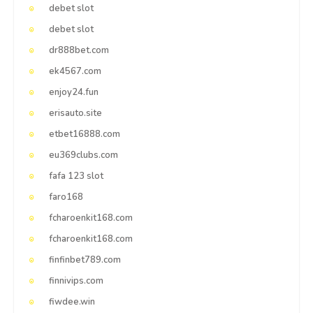
debet slot
debet slot
dr888bet.com
ek4567.com
enjoy24.fun
erisauto.site
etbet16888.com
eu369clubs.com
fafa 123 slot
faro168
fcharoenkit168.com
fcharoenkit168.com
finfinbet789.com
finnivips.com
fiwdee.win