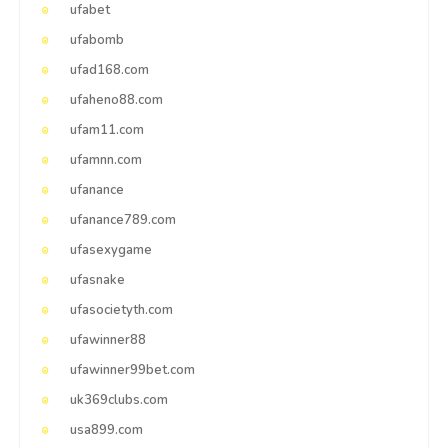
ufabet
ufabomb
ufad168.com
ufaheno88.com
ufam11.com
ufamnn.com
ufanance
ufanance789.com
ufasexygame
ufasnake
ufasocietyth.com
ufawinner88
ufawinner99bet.com
uk369clubs.com
usa899.com