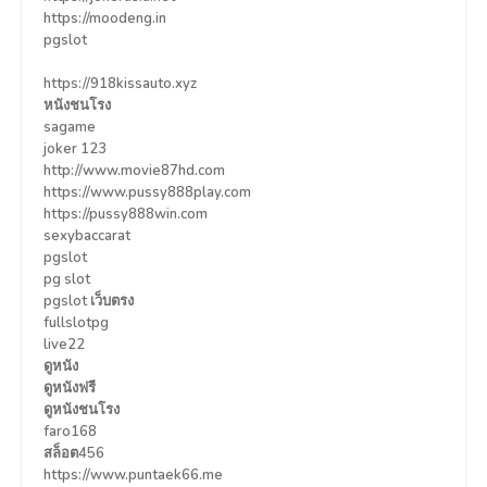
https://moodeng.in
pgslot
https://918kissauto.xyz
หนังชนโรง
sagame
joker 123
http://www.movie87hd.com
https://www.pussy888play.com
https://pussy888win.com
sexybaccarat
pgslot
pg slot
pgslot เว็บตรง
fullslotpg
live22
ดูหนัง
ดูหนังฟรี
ดูหนังชนโรง
faro168
สล็อต456
https://www.puntaek66.me