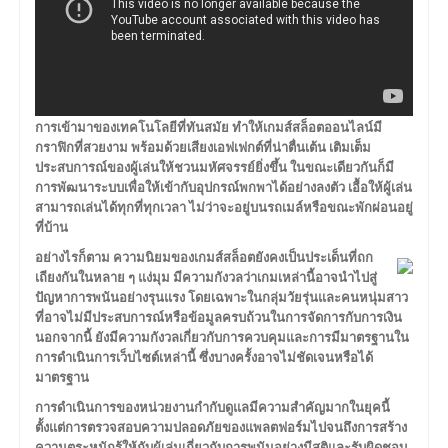
การเข้ามาของเทคโนโลยีที่ทันสมัย ทำให้เกมส์สล็อตออนไลน์มี
กราฟิกที่สวยงาม พร้อมด้วยเสียงเอฟเฟกต์ที่น่าตื่นเต้น เติมเต็ม
ประสบการณ์ของผู้เล่นให้ชวนมหัศจรรย์ยิ่งขึ้น ในขณะเดียวกันก็มี
การพัฒนาระบบเพื่อให้เข้ากับอุปกรณ์พกพาได้อย่างลงตัว เอื้อให้ผู้เล่น
สามารถเล่นได้ทุกที่ทุกเวลา ไม่ว่าจะอยู่บนรถเมล์หรือขณะพักผ่อนอยู่
ที่บ้าน
อย่างไรก็ตาม ความนิยมของเกมส์สล็อตยังคงเป็นประเด็นที่ถก
เถียงกันในหลาย ๆ แง่มุม มีความกังวลว่าเกมเหล่านี้อาจนำไปสู่
ปัญหาการพนันอย่างรุนแรง โดยเฉพาะในกลุ่มวัยรุ่นและคนหนุ่มสาว
ที่อาจไม่มีประสบการณ์หรือข้อมูลครบถ้วนในการจัดการกับการเงิน
นอกจากนี้ ยังมีความกังวลเกี่ยวกับการควบคุมและการมีมาตรฐานใน
การดำเนินการเว็บไซต์เหล่านี้ ซึ่งบางครั้งอาจไม่ชัดเจนหรือได้
มาตรฐาน
การดำเนินการของหน่วยงานกำกับดูแลมีความสำคัญมากในยุคนี้
ตั้งแต่การตรวจสอบความปลอดภัยของแพลตฟอร์มไปจนถึงการสร้าง