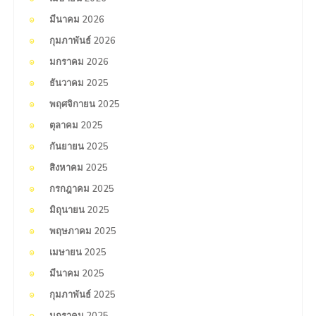
มีนาคม 2026
กุมภาพันธ์ 2026
มกราคม 2026
ธันวาคม 2025
พฤศจิกายน 2025
ตุลาคม 2025
กันยายน 2025
สิงหาคม 2025
กรกฎาคม 2025
มิถุนายน 2025
พฤษภาคม 2025
เมษายน 2025
มีนาคม 2025
กุมภาพันธ์ 2025