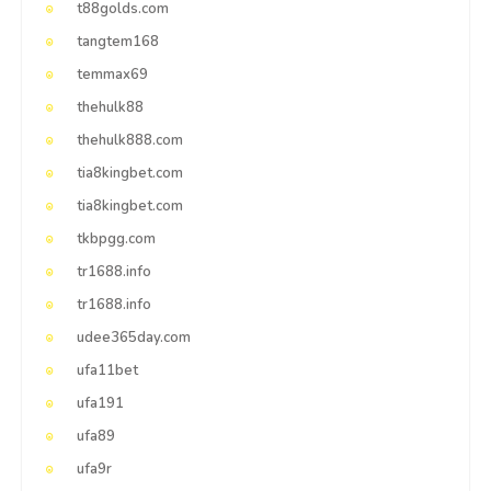
t88golds.com
tangtem168
temmax69
thehulk88
thehulk888.com
tia8kingbet.com
tia8kingbet.com
tkbpgg.com
tr1688.info
tr1688.info
udee365day.com
ufa11bet
ufa191
ufa89
ufa9r