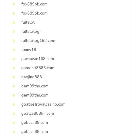
fox689ok.com
fox689ok.com
fullslot
fullslotpg
fullslotpg168.com
funny18
gachawin168.com
gamehit8888.com
gaojing888
gem99ths.com
gem99ths.com
goatbetroyalcasino.com
goatza888fin.com
gobaza88.com
gobaza88.com