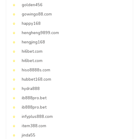
golden456
gowingo88.com
happy168
hengheng9899.com
hengjing168
hi6bet.com
hi6bet.com
hiso8888s.com
hubbet168.com
hydra888
ib888pro.bet
ib888pro.bet
infyplus888.com
item388.com
jinda55