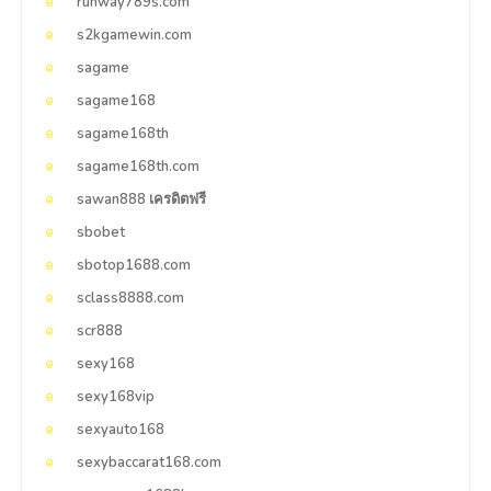
runway789s.com
s2kgamewin.com
sagame
sagame168
sagame168th
sagame168th.com
sawan888 เครดิตฟรี
sbobet
sbotop1688.com
sclass8888.com
scr888
sexy168
sexy168vip
sexyauto168
sexybaccarat168.com