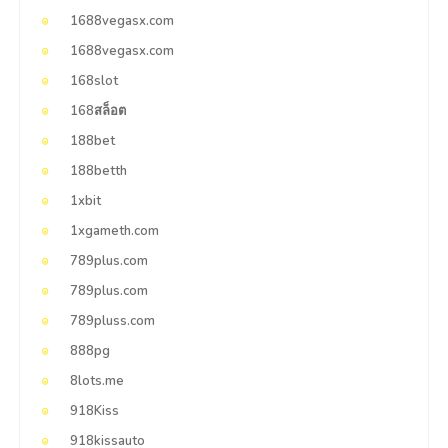
1688vegasx.com
1688vegasx.com
168slot
168สล็อต
188bet
188betth
1xbit
1xgameth.com
789plus.com
789plus.com
789pluss.com
888pg
8lots.me
918Kiss
918kissauto