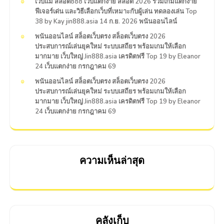
เว็บแม่ สล็อต888 เว็บแตกง่าย สล็อต 2026 รวมเกมแตกง่าย
ฟีเจอร์เด่น และวิธีเลือกเว็บที่เหมาะกับผู้เล่น ทดลองเล่น Top
38 by Kay jin888.asia 14 ก.ย. 2026 พนันออนไลน์
พนันออนไลน์ สล็อตเว็บตรง สล็อตเว็บตรง 2026
ประสบการณ์เล่นยุคใหม่ ระบบเสถียร พร้อมเกมให้เลือก
มากมาย เว็บใหญ่ Jin888.asia เครดิตฟรี Top 19 by Eleanor
24 เว็บแตกง่าย กรกฎาคม 69
พนันออนไลน์ สล็อตเว็บตรง สล็อตเว็บตรง 2026
ประสบการณ์เล่นยุคใหม่ ระบบเสถียร พร้อมเกมให้เลือก
มากมาย เว็บใหญ่ Jin888.asia เครดิตฟรี Top 19 by Eleanor
24 เว็บแตกง่าย กรกฎาคม 69
ความเห็นล่าสุด
คลังเก็บ