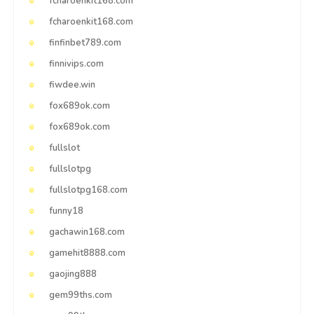
fcharoenkit168.com
fcharoenkit168.com
finfinbet789.com
finnivips.com
fiwdee.win
fox689ok.com
fox689ok.com
fullslot
fullslotpg
fullslotpg168.com
funny18
gachawin168.com
gamehit8888.com
gaojing888
gem99ths.com