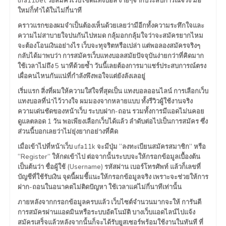
ufa11bet วิธีสมัครเว็บไซต์แทงบอล ง่ายๆจากประสบการณ์จริง มือ
ใหม่ก็ทำได้ในไม่กี่นาที
คราวแรกของผมจำเป็นต้องเห็นด้วยเลยว่ามีอีกทั้งความระทึกใจและ
ความไม่สาบายใจปนกันไปหมด กลุ้มอกกลุ้มใจว่าจะสมัครยากไหม
จะต้องโอนเงินอย่างไร เว็บจะทุจริตหรือเปล่า แต่พอลองสมัครจริงๆ
กลับได้มาพบว่า การสมัครเว็บแทงบอลสมัยปัจจุบันง่ายกว่าที่คิดมาก
ใช้เวลาไม่ถึง 5 นาทีด้วยซ้ำ วันนี้เลยต้องการมาแชร์ประสบการณ์ตรง
เผื่อคนไหนกันแน่ที่กำลังพึงพอใจแต่ยังลังเลอยู่
เริ่มแรก สิ่งที่ผมให้ความใส่ใจที่สุดเป็น แทงบอลออนไลน์ การเลือกเว็บ
แทงบอลที่น่าไว้วางใจ ผมมองจากหลายแบบ ทั้งรีวิวผู้ใช้งานจริง
ความเด่นชัดของหน้าเว็บ ระบบฝาก-ถอน รวมทั้งการมีแอดไม่นคอย
ดูแลตลอด 1 วัน พอเพียงเลือกเว็บได้แล้ว ลำดับต่อไปเป็นการสมัคร ซึ่ง
ส่วนนี้บอกเลยว่าไม่ยุ่งยากอย่างที่คิด
เมื่อเข้าไปที่หน้าเว็บ ufa11k จะมีปุ่ม “ลงทะเบียนสมัครสมาชิก” หรือ
“Register” ให้กดเข้าไป ต่อจากนั้นระบบจะให้กรอกข้อมูลเบื้องต้น
เป็นต้นว่า ชื่อผู้ใช้ (Username) รหัสผ่าน เบอร์โทรศัพท์ แล้วก็เลขที่
บัญชีที่ใช้รับเงิน จุดนี้ผมชี้แนะให้กรอกข้อมูลจริง เพราะจะช่วยให้การ
ฝาก-ถอนในอนาคตไม่ติดปัญหา ใช้เวลาแค่ไม่กี่นาทีเท่านั้น
ภายหลังจากกรอกข้อมูลครบแล้ว เว็บไซต์จำนวนมากจะให้ การันตี
การสมัครผ่านแอดมินหรือระบบอัตโนมัติ บางเว็บแอดไลน์ไปแจ้ง
สมัครเสร็จแล้วหลังจากนั้นก็จะได้รับยูสเซอร์พร้อมใช้งานในทันที ที่