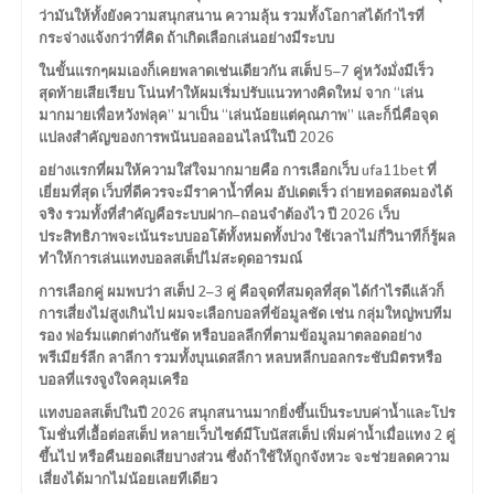
ว่ามันให้ทั้งยังความสนุกสนาน ความลุ้น รวมทั้งโอกาสได้กำไรที่
กระจ่างแจ้งกว่าที่คิด ถ้าเกิดเลือกเล่นอย่างมีระบบ
ในขั้นแรกๆผมเองก็เคยพลาดเช่นเดียวกัน สเต็ป 5–7 คู่หวังมั่งมีเร็ว
สุดท้ายเสียเรียบ โน่นทำให้ผมเริ่มปรับแนวทางคิดใหม่ จาก “เล่น
มากมายเพื่อหวังฟลุค” มาเป็น “เล่นน้อยแต่คุณภาพ” และก็นี่คือจุด
แปลงสำคัญของการพนันบอลออนไลน์ในปี 2026
อย่างแรกที่ผมให้ความใส่ใจมากมายคือ การเลือกเว็บ ufa11bet ที่
เยี่ยมที่สุด เว็บที่ดีควรจะมีราคาน้ำที่คม อัปเดตเร็ว ถ่ายทอดสดมองได้
จริง รวมทั้งที่สำคัญคือระบบฝาก–ถอนจำต้องไว ปี 2026 เว็บ
ประสิทธิภาพจะเน้นระบบออโต้ทั้งหมดทั้งปวง ใช้เวลาไม่กี่วินาทีก็รู้ผล
ทำให้การเล่นแทงบอลสเต็ปไม่สะดุดอารมณ์
การเลือกคู่ ผมพบว่า สเต็ป 2–3 คู่ คือจุดที่สมดุลที่สุด ได้กำไรดีแล้วก็
การเสี่ยงไม่สูงเกินไป ผมจะเลือกบอลที่ข้อมูลชัด เช่น กลุ่มใหญ่พบทีม
รอง ฟอร์มแตกต่างกันชัด หรือบอลลีกที่ตามข้อมูลมาตลอดอย่าง
พรีเมียร์ลีก ลาลีกา รวมทั้งบุนเดสลีกา หลบหลีกบอลกระชับมิตรหรือ
บอลที่แรงจูงใจคลุมเครือ
แทงบอลสเต็ปในปี 2026 สนุกสนานมากยิ่งขึ้นเป็นระบบค่าน้ำและโปร
โมชั่นที่เอื้อต่อสเต็ป หลายเว็บไซต์มีโบนัสสเต็ป เพิ่มค่าน้ำเมื่อแทง 2 คู่
ขึ้นไป หรือคืนยอดเสียบางส่วน ซึ่งถ้าใช้ให้ถูกจังหวะ จะช่วยลดความ
เสี่ยงได้มากไม่น้อยเลยทีเดียว