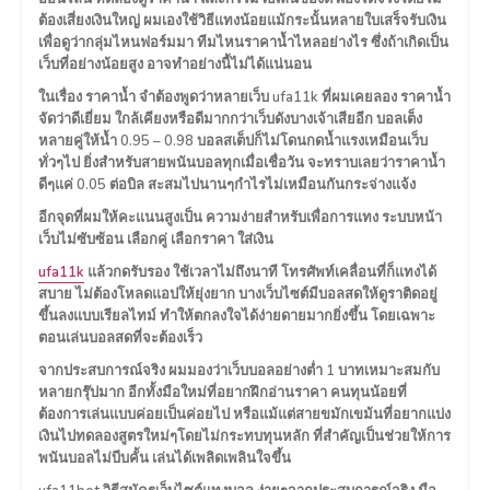
ต้องเสี่ยงเงินใหญ่ ผมเองใช้วิธีแทงน้อยแม้กระนั้นหลายใบเสร็จรับเงิน
เพื่อดูว่ากลุ่มไหนฟอร์มมา ทีมไหนราคาน้ำไหลอย่างไร ซึ่งถ้าเกิดเป็น
เว็บที่อย่างน้อยสูง อาจทำอย่างนี้ไม่ได้แน่นอน
ในเรื่อง ราคาน้ำ จำต้องพูดว่าหลายเว็บ ufa11k ที่ผมเคยลอง ราคาน้ำ
จัดว่าดีเยี่ยม ใกล้เคียงหรือดีมากกว่าเว็บดังบางเจ้าเสียอีก บอลเต็ง
หลายคู่ให้น้ำ 0.95 – 0.98 บอลสเต็ปก็ไม่โดนกดน้ำแรงเหมือนเว็บ
ทั่วๆไป ยิ่งสำหรับสายพนันบอลทุกเมื่อเชื่อวัน จะทราบเลยว่าราคาน้ำ
ดีๆแค่ 0.05 ต่อบิล สะสมไปนานๆกำไรไม่เหมือนกันกระจ่างแจ้ง
อีกจุดที่ผมให้คะแนนสูงเป็น ความง่ายสำหรับเพื่อการแทง ระบบหน้า
เว็บไม่ซับซ้อน เลือกคู่ เลือกราคา ใส่เงิน
ufa11k
แล้วกดรับรอง ใช้เวลาไม่ถึงนาที โทรศัพท์เคลื่อนที่ก็แทงได้
สบาย ไม่ต้องโหลดแอปให้ยุ่งยาก บางเว็บไซต์มีบอลสดให้ดูราติดอยู่
ขึ้นลงแบบเรียลไทม์ ทำให้ตกลงใจได้ง่ายดายมากยิ่งขึ้น โดยเฉพาะ
ตอนเล่นบอลสดที่จะต้องเร็ว
จากประสบการณ์จริง ผมมองว่าเว็บบอลอย่างต่ำ 1 บาทเหมาะสมกับ
หลายกรุ๊ปมาก อีกทั้งมือใหม่ที่อยากฝึกอ่านราคา คนทุนน้อยที่
ต้องการเล่นแบบค่อยเป็นค่อยไป หรือแม้แต่สายขมักเขม้นที่อยากแบ่ง
เงินไปทดลองสูตรใหม่ๆโดยไม่กระทบทุนหลัก ที่สำคัญเป็นช่วยให้การ
พนันบอลไม่บีบคั้น เล่นได้เพลิดเพลินใจขึ้น