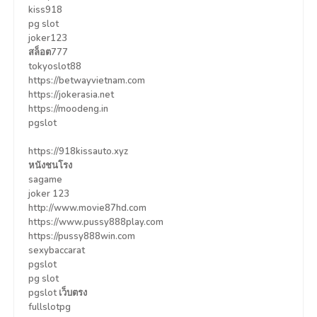
kiss918
pg slot
joker123
สล็อต777
tokyoslot88
https://betwayvietnam.com
https://jokerasia.net
https://moodeng.in
pgslot
https://918kissauto.xyz
หนังชนโรง
sagame
joker 123
http://www.movie87hd.com
https://www.pussy888play.com
https://pussy888win.com
sexybaccarat
pgslot
pg slot
pgslot เว็บตรง
fullslotpg