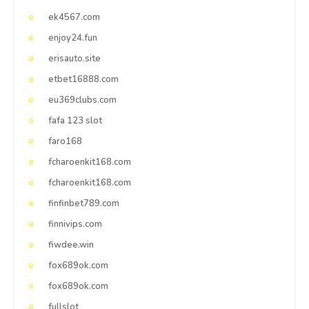
ek4567.com
enjoy24.fun
erisauto.site
etbet16888.com
eu369clubs.com
fafa 123 slot
faro168
fcharoenkit168.com
fcharoenkit168.com
finfinbet789.com
finnivips.com
fiwdee.win
fox689ok.com
fox689ok.com
fullslot