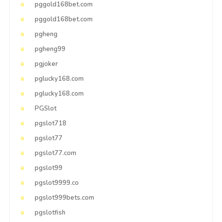
pggold168bet.com
pggold168bet.com
pgheng
pgheng99
pgjoker
pglucky168.com
pglucky168.com
PGSlot
pgslot718
pgslot77
pgslot77.com
pgslot99
pgslot9999.co
pgslot999bets.com
pgslotfish