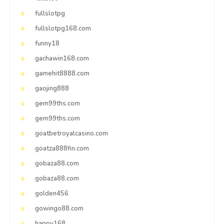
fullslotpg
fullslotpg168.com
funny18
gachawin168.com
gamehit8888.com
gaojing888
gem99ths.com
gem99ths.com
goatbetroyalcasino.com
goatza888fin.com
gobaza88.com
gobaza88.com
golden456
gowingo88.com
happy168