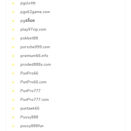
pgslotth
pgx62game.com
pgสล็อต
play97vip.com
pokbet88
porsche999.com
premium66.info
proded888x.com
PunPro66
PunPro66.com
PunPro777
PunPro777.com
puntaek66
Pussy888
pussy888fun