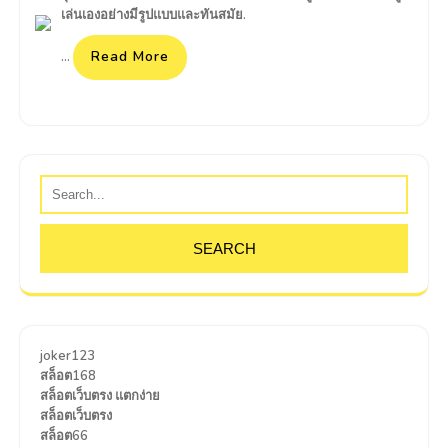
เล่นเองอย่างมีรูปแบบและทันสมัย.
Read More
…
joker123
สล็อต168
สล็อตเว็บตรง แตกง่าย
สล็อตเว็บตรง
สล็อต66