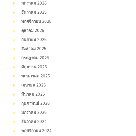
มกราคม 2026
ธันวาคม 2025
พฤศจิกายน 2025
ตุลาคม 2025
กันยายน 2025
สิงหาคม 2025
กรกฎาคม 2025
มิถุนายน 2025
พฤษภาคม 2025
เมษายน 2025
มีนาคม 2025
กุมภาพันธ์ 2025
มกราคม 2025
ธันวาคม 2024
พฤศจิกายน 2024