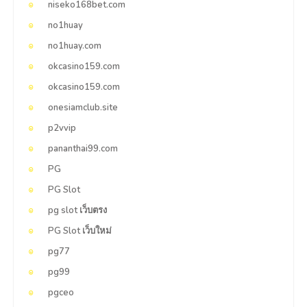
niseko168bet.com
no1huay
no1huay.com
okcasino159.com
okcasino159.com
onesiamclub.site
p2vvip
pananthai99.com
PG
PG Slot
pg slot เว็บตรง
PG Slot เว็บใหม่
pg77
pg99
pgceo