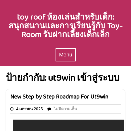
Skip
to
toy roof ห้องเล่นสำหรับเด็ก:
content
สนุกสนานและการเรียนรู้กับ Toy-
Room รับฝากเลี้ยงเด็กเล็ก
Menu
Menu
ป้ายกำกับ:
ut9win เข้าสู่ระบบ
New Step by Step Roadmap For Ut9win
4 เมษายน 2025
ไม่มีความเห็น