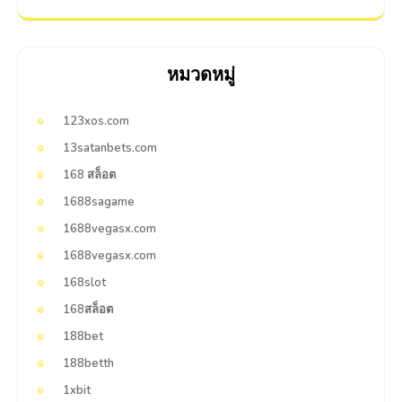
หมวดหมู่
123xos.com
13satanbets.com
168 สล็อต
1688sagame
1688vegasx.com
1688vegasx.com
168slot
168สล็อต
188bet
188betth
1xbit