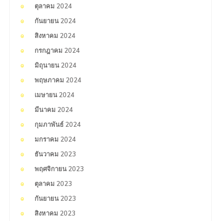
ตุลาคม 2024
กันยายน 2024
สิงหาคม 2024
กรกฎาคม 2024
มิถุนายน 2024
พฤษภาคม 2024
เมษายน 2024
มีนาคม 2024
กุมภาพันธ์ 2024
มกราคม 2024
ธันวาคม 2023
พฤศจิกายน 2023
ตุลาคม 2023
กันยายน 2023
สิงหาคม 2023