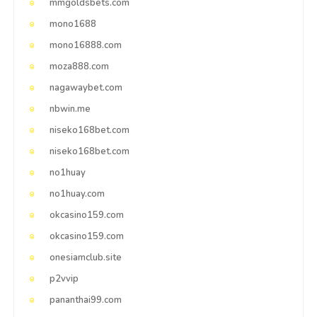
mmgoldsbets.com
mono1688
mono16888.com
moza888.com
nagawaybet.com
nbwin.me
niseko168bet.com
niseko168bet.com
no1huay
no1huay.com
okcasino159.com
okcasino159.com
onesiamclub.site
p2vvip
pananthai99.com