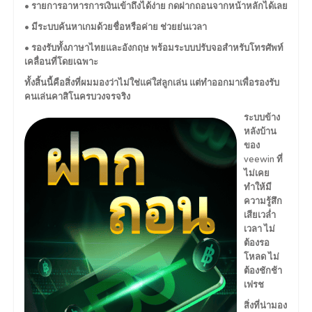
• รายการอาหารการเงินเข้าถึงได้ง่าย กดฝากถอนจากหน้าหลักได้เลย
• มีระบบค้นหาเกมด้วยชื่อหรือค่าย ช่วยย่นเวลา
• รองรับทั้งภาษาไทยและอังกฤษ พร้อมระบบปรับจอสำหรับโทรศัพท์
เคลื่อนที่โดยเฉพาะ
ทั้งสิ้นนี้คือสิ่งที่ผมมองว่าไม่ใช่แค่ใส่ลูกเล่น แต่ทำออกมาเพื่อรองรับ
คนเล่นคาสิโนครบวงจรจริง
ระบบข้าง
หลังบ้าน
ของ
veewin ที่
ไม่เคย
ทำให้มี
ความรู้สึก
เสียเวล่ำ
เวลา ไม่
ต้องรอ
โหลด ไม่
ต้องชักช้า
เฟรช
สิ่งที่น่ามอง