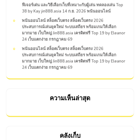
ฟีเจอร์เด่น และวิธีเลือกเว็บที่เหมาะกับผู้เล่น ทดลองเล่น Top
38 by Kay jin888.asia 14 ก.ย. 2026 พนันออนไลน์
พนันออนไลน์ สล็อตเว็บตรง สล็อตเว็บตรง 2026
ประสบการณ์เล่นยุคใหม่ ระบบเสถียร พร้อมเกมให้เลือก
มากมาย เว็บใหญ่ Jin888.asia เครดิตฟรี Top 19 by Eleanor
24 เว็บแตกง่าย กรกฎาคม 69
พนันออนไลน์ สล็อตเว็บตรง สล็อตเว็บตรง 2026
ประสบการณ์เล่นยุคใหม่ ระบบเสถียร พร้อมเกมให้เลือก
มากมาย เว็บใหญ่ Jin888.asia เครดิตฟรี Top 19 by Eleanor
24 เว็บแตกง่าย กรกฎาคม 69
ความเห็นล่าสุด
คลังเก็บ