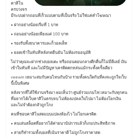
คาสิโน
ครบวงจร
มีระบบฝากถอนที่เร็วแบบตามที่เป็นจริง ไม่ใช่แค่คำโฆษณา
• ฝากอย่างน้อยเริ่มที่ 1 บาท
• ถอนอย่างน้อยเพียงแค่ 100 บาท
• รองรับทั้งธนาคารและก็วอลเล็ท
• ยอดเข้าในทันทีหลังกดยืนยัน ไม่ต้องรออนุมัติ
ไม่ว่าคุณจะฝากช่วงบอลเตะ หรือถอนตอนกลางดึกดื่นก็ไม่มีดีเลย์ เงิน
เข้าในทันที และไม่มีปัญหาเครดิตตกหล่นแม้กระทั้งครั้งเดียว
veewin เหมาะสมกับคนไหนกันบ้าง รวมทั้งคนใดกันที่คงจะถูกใจเว็บ
นี้เป็นพิเศษ
หลังจากที่ได้ใช้งานจริงมา ผมเห็นว่า ศูนย์รวมเกมไพ่ เหมาะกับทุกคน
ที่อยากได้เว็บคาสิโนครบจบ ไม่ต้องแปลงเว็บไปมา ไม่ต้องโยกเงิน
และไม่จำต้องกลัวถูกโกง
คนที่ชอบคาสิโนสดแบบแปลงห้องไว ไม่โยกเครดิต
• คนเล่นสล็อตที่อยากได้ค่ายนานัปการแล้วก็เกมประสิทธิภาพ
• สายกีฬารวมทั้งบอลที่เน้นราคาดี ไม่ถูกโกงราคาสด