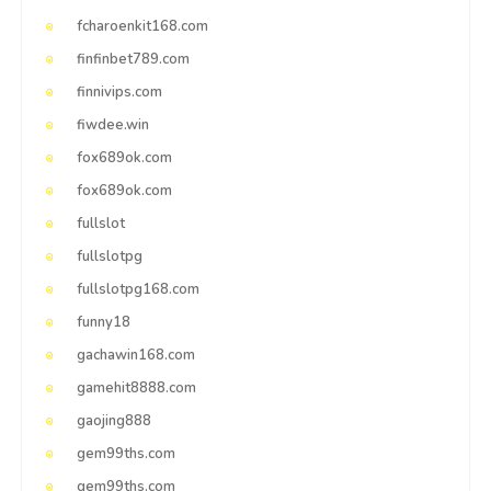
fcharoenkit168.com
finfinbet789.com
finnivips.com
fiwdee.win
fox689ok.com
fox689ok.com
fullslot
fullslotpg
fullslotpg168.com
funny18
gachawin168.com
gamehit8888.com
gaojing888
gem99ths.com
gem99ths.com