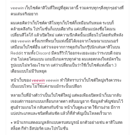
veewin เว็บไซต์คาสิโนที่ใหญ่ที่สุดเวลานี้ รวมครบทุกๆสิ่งทุกๆอย่างที่
คนเล่นจริงอยาก
ผมเคยคิดว่าเว็บไซต์คาสิโนทุกเว็บไซต์ก็เหมือนกันหมด ระบบก็
คล้ายคลึงกัน โปรโมชั่นก็แบบเดียวกัน แค่เปลี่ยนแปลงชื่อโดเมน
เปลี่ยนสีโลโก้ แล้วเปิดใหม่ แต่ความนึกคิดนั้นเปลี่ยนไปโดยทันทีหลัง
เจอ veewin ครั้งแรกที่พบเว็บแห่งนี้มิได้เจอจากโฆษณาแบนเนอร์
เสมือนเว็บไซต์อื่น แต่ว่าเจอจากการคุยกันในกรุ๊ปนักเล่นคาสิโนบน
Reddit รวมทั้ง Discord มีคนรีวิวไว้ออกจะเยอะแยะว่าระบบดี ถอน
ง่าย ไม่เคยโดนแบน แถมมีเกมครบทุกค่าย ผมเลยตกลงใจสมัครใน
รูปแบบไม่หวังอะไรมาก แต่ว่าเปลี่ยนเป็นว่าใช้เว็บไซต์แห่งนี้มา 3
เดือนแบบไม่มีวันหยุด
หน้าเว็บของ
veewin
veewin ทำให้ทราบว่าเว็บไซต์ใหญ่จริงควรจะ
เป็นแบบไหน ไม่ใช่แค่งามแม้กระนั้นเปลือก
หลายเว็บที่อ้างตัวว่าเป็นเว็บไซต์ใหญ่ แต่พอเพียงเปิดหน้าเว็บมากลับ
เจอแต่การออกแบบเกลื่อนกลาดตา สลับเมนูยาก ข้อมูลสำคัญซ่อนไว้
ศูนย์รวมเกมไพ่ กลับตรงกันข้าม หน้าเว็บดูสะอาด ใช้งานง่าย มีการ
แบ่งประเภทและชนิดที่เด่นชัด แล้วก็ที่สำคัญเป็นโหลดเร็วมาก
• หน้าแรกแสดงเมนูหลักแบบครบสมบูรณ์ ยกตัวอย่างเช่น คาสิโนสด
สล็อต กีฬา อีสปอร์ต และโปรโมชั่น