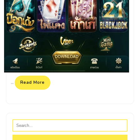
Read More
…