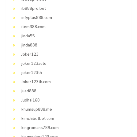
ib888pro.bet
infyplus888.com
item388.com
jinda55
jinda888
Joker123
joker123auto
joker123th
Joker123th.com
juad888
Judhai168
khumsup888.me
kimchibetbet.com
kingromans789.com