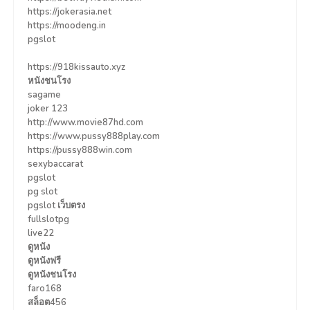
https://jokerasia.net
https://moodeng.in
pgslot
https://918kissauto.xyz
หนังชนโรง
sagame
joker 123
http://www.movie87hd.com
https://www.pussy888play.com
https://pussy888win.com
sexybaccarat
pgslot
pg slot
pgslot เว็บตรง
fullslotpg
live22
ดูหนัง
ดูหนังฟรี
ดูหนังชนโรง
faro168
สล็อต456