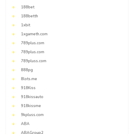
188bet
188betth
1xbit
1xgameth.com
789plus.com
789plus.com
789pluss.com
888pg
8lots.me
918Kiss
918kissauto
918kissme
9kpluss.com
ABA
ABAGroup2