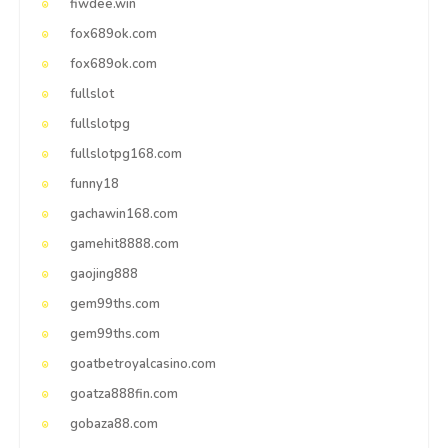
fiwdee.win
fox689ok.com
fox689ok.com
fullslot
fullslotpg
fullslotpg168.com
funny18
gachawin168.com
gamehit8888.com
gaojing888
gem99ths.com
gem99ths.com
goatbetroyalcasino.com
goatza888fin.com
gobaza88.com