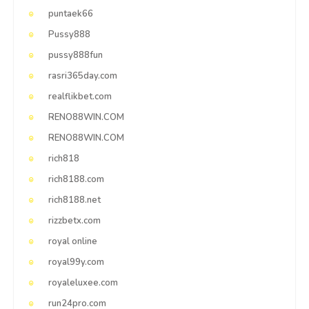
puntaek66
Pussy888
pussy888fun
rasri365day.com
realflikbet.com
RENO88WIN.COM
RENO88WIN.COM
rich818
rich8188.com
rich8188.net
rizzbetx.com
royal online
royal99y.com
royaleluxee.com
run24pro.com