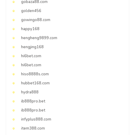
gobaza88.com
golden456
gowingo88.com
happy168
hengheng9899.com
hengjing168
hi6bet.com
hi6bet.com
hiso8888s.com
hubbet168.com
hydra888
ib888pro.bet
ib888pro.bet
infyplus888.com
item388.com