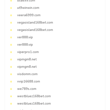
usa899.com
ut9winwin.com
veera6999.com
vegasisland168bet.com
vegasisland168bet.com
ver888.vip
ver888.vip
viperpro1.com
vipmgm8.net
vipmgm8.net
visdomm.com
vvip16688.com
we789s.com
westbluez168bet.com
westbluez168bet.com