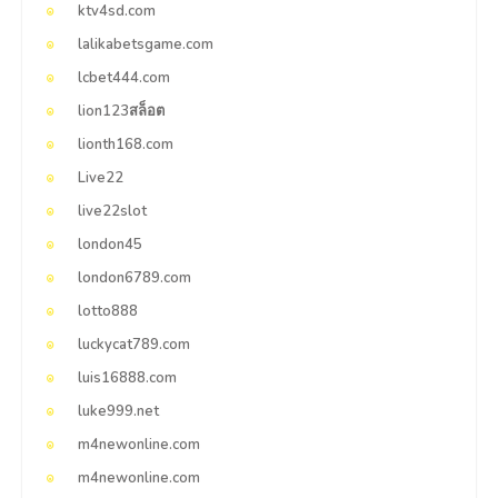
ktv4sd.com
lalikabetsgame.com
lcbet444.com
lion123สล็อต
lionth168.com
Live22
live22slot
london45
london6789.com
lotto888
luckycat789.com
luis16888.com
luke999.net
m4newonline.com
m4newonline.com