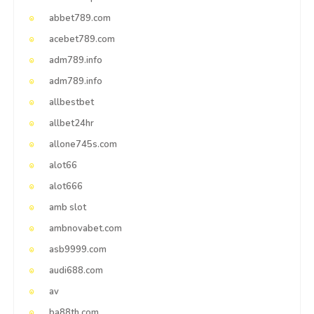
abbet789.com
acebet789.com
adm789.info
adm789.info
allbestbet
allbet24hr
allone745s.com
alot66
alot666
amb slot
ambnovabet.com
asb9999.com
audi688.com
av
ba88th.com