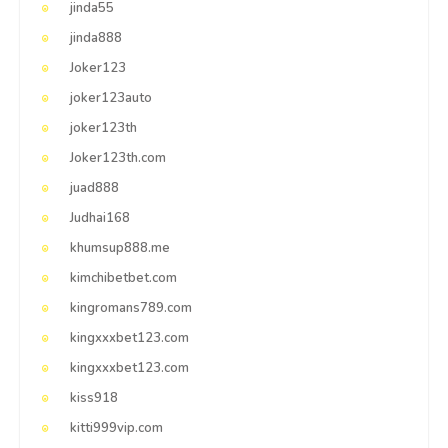
jinda55
jinda888
Joker123
joker123auto
joker123th
Joker123th.com
juad888
Judhai168
khumsup888.me
kimchibetbet.com
kingromans789.com
kingxxxbet123.com
kingxxxbet123.com
kiss918
kitti999vip.com