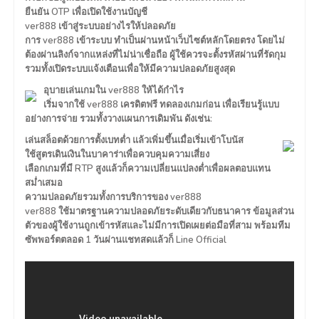
ยืนยัน OTP เพื่อเปิดใช้งานบัญชี
ver888 เข้าสู่ระบบอย่างไรให้ปลอดภัย
การ ver888 เข้าระบบ ทำเป็นผ่านหน้าเว็บไซต์หลักโดยตรง โดยไม่
ต้องผ่านลิงก์จากแหล่งที่ไม่น่าเชื่อถือ ผู้ใช้ควรจะตั้งรหัสผ่านที่รัดกุม
รวมทั้งเปิดระบบแจ้งเตือนเพื่อให้มีความปลอดภัยสูงสุด
อุบายเล่นเกมใน ver888 ให้ได้กำไร
เริ่มจากใช้ ver888 เครดิตฟรี ทดลองเกมก่อน เพื่อเรียนรู้แบบ
อย่างการจ่าย รวมทั้งวางแผนการเดิมพัน ดังเช่น:
เล่นสล็อตด้วยการตั้งเบทต่ำ แล้วเพิ่มขึ้นเมื่อเริ่มเข้าโบนัส
ใช้สูตรเดินเงินในบาคาร่าเพื่อควบคุมความเสี่ยง
เลือกเกมที่มี RTP สูงแล้วก็ความเปลี่ยนแปลงต่ำเพื่อผลตอบแทน
สม่ำเสมอ
ความปลอดภัยรวมทั้งการบริการของ ver888
ver888 ใช้มาตรฐานความปลอดภัยระดับเดียวกับธนาคาร ข้อมูลส่วน
ตัวของผู้ใช้งานถูกเข้ารหัสและไม่มีการเปิดเผยต่อมือที่สาม พร้อมทีม
ซัพพอร์ตตลอด 1 วันผ่านแชทสดแล้วก็ Line Official