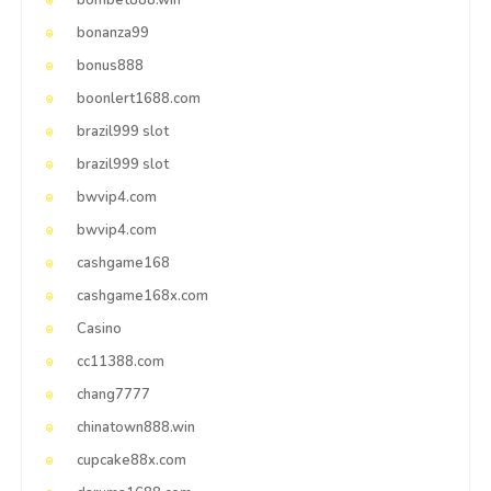
bombet888.win
bonanza99
bonus888
boonlert1688.com
brazil999 slot
brazil999 slot
bwvip4.com
bwvip4.com
cashgame168
cashgame168x.com
Casino
cc11388.com
chang7777
chinatown888.win
cupcake88x.com