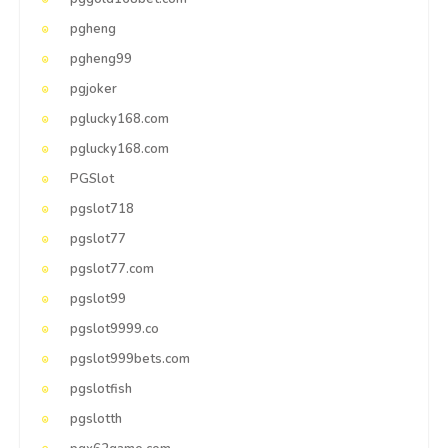
pgheng
pgheng99
pgjoker
pglucky168.com
pglucky168.com
PGSlot
pgslot718
pgslot77
pgslot77.com
pgslot99
pgslot9999.co
pgslot999bets.com
pgslotfish
pgslotth