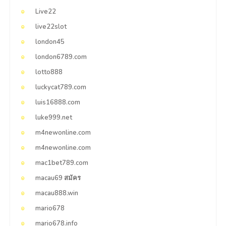
Live22
live22slot
london45
london6789.com
lotto888
luckycat789.com
luis16888.com
luke999.net
m4newonline.com
m4newonline.com
mac1bet789.com
macau69 สมัคร
macau888.win
mario678
mario678.info