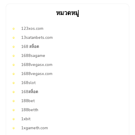
หมวดหมู่
123xos.com
13satanbets.com
168 สล็อต
1688sagame
1688vegasx.com
1688vegasx.com
168slot
168สล็อต
188bet
188betth
1xbit
1xgameth.com