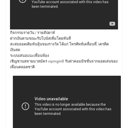
กิจกรรมรายวัน / รายสัปดาห์
ฝากเงินตามขณะรับโบนัสเพิ่มโดยทันที
สะสมยอดเดิมพันลุ้นของรางวัล ได้แก่ โทรศัพท์เคลื่อนที่, เครดิต
เงินสด
ระบบเสนอแนะเพื่อนพ้อง
เชิญชวนสหายมาสมัคร vipmgm8 รับค่าคอมมิชชั่นจากยอดเล่นของ
เพื่อนตลอดชาติ