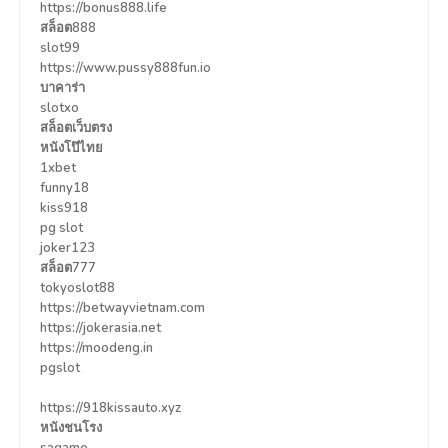
https://bonus888.life
สล็อต888
slot99
https://www.pussy888fun.io
บาคาร่า
slotxo
สล็อตเว็บตรง
หนังโป๊ไทย
1xbet
funny18
kiss918
pg slot
joker123
สล็อต777
tokyoslot88
https://betwayvietnam.com
https://jokerasia.net
https://moodeng.in
pgslot
https://918kissauto.xyz
หนังชนโรง
sagame