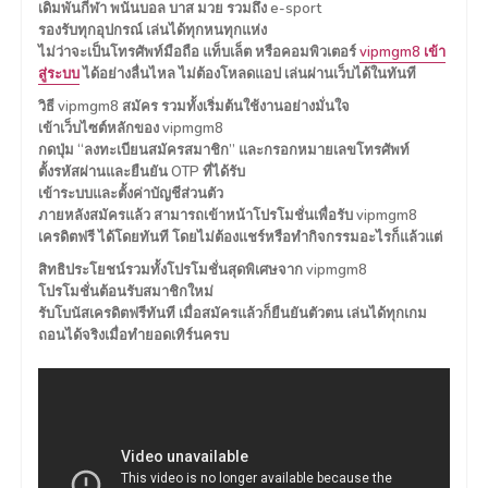
เดิมพันกีฬา พนันบอล บาส มวย รวมถึง e-sport
รองรับทุกอุปกรณ์ เล่นได้ทุกหนทุกแห่ง
ไม่ว่าจะเป็นโทรศัพท์มือถือ แท็บเล็ต หรือคอมพิวเตอร์
vipmgm8 เข้า
สู่ระบบ
ได้อย่างลื่นไหล ไม่ต้องโหลดแอป เล่นผ่านเว็บได้ในทันที
วิธี vipmgm8 สมัคร รวมทั้งเริ่มต้นใช้งานอย่างมั่นใจ
เข้าเว็บไซต์หลักของ vipmgm8
กดปุ่ม “ลงทะเบียนสมัครสมาชิก” และกรอกหมายเลขโทรศัพท์
ตั้งรหัสผ่านและยืนยัน OTP ที่ได้รับ
เข้าระบบและตั้งค่าบัญชีส่วนตัว
ภายหลังสมัครแล้ว สามารถเข้าหน้าโปรโมชั่นเพื่อรับ vipmgm8
เครดิตฟรี ได้โดยทันที โดยไม่ต้องแชร์หรือทำกิจกรรมอะไรก็แล้วแต่
สิทธิประโยชน์รวมทั้งโปรโมชั่นสุดพิเศษจาก vipmgm8
โปรโมชั่นต้อนรับสมาชิกใหม่
รับโบนัสเครดิตฟรีทันที เมื่อสมัครแล้วก็ยืนยันตัวตน เล่นได้ทุกเกม
ถอนได้จริงเมื่อทำยอดเทิร์นครบ