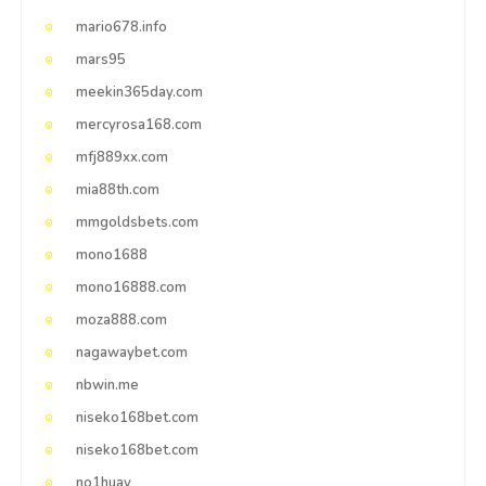
mario678.info
mars95
meekin365day.com
mercyrosa168.com
mfj889xx.com
mia88th.com
mmgoldsbets.com
mono1688
mono16888.com
moza888.com
nagawaybet.com
nbwin.me
niseko168bet.com
niseko168bet.com
no1huay