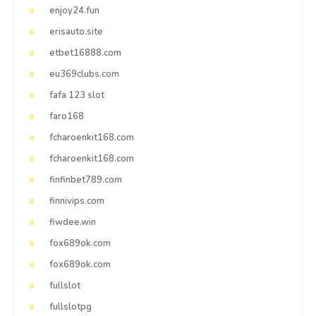
enjoy24.fun
erisauto.site
etbet16888.com
eu369clubs.com
fafa 123 slot
faro168
fcharoenkit168.com
fcharoenkit168.com
finfinbet789.com
finnivips.com
fiwdee.win
fox689ok.com
fox689ok.com
fullslot
fullslotpg