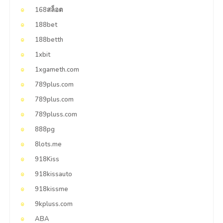
168สล็อต
188bet
188betth
1xbit
1xgameth.com
789plus.com
789plus.com
789pluss.com
888pg
8lots.me
918Kiss
918kissauto
918kissme
9kpluss.com
ABA