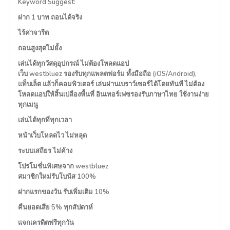
Keyword Suggest:
ฝาก 1 บาท ถอนได้จริง
ไร้ค่าจารีต
ถอนสูงสุดไม่ยั้ง
เล่นได้ทุกวัสดุอุปกรณ์ ไม่ต้องโหลดแอป
เว็บ westbluez รองรับทุกแพลตฟอร์ม ทั้งมือถือ (iOS/Android),
แท็บเล็ต แล้วก็คอมพิวเตอร์ เล่นผ่านเบราว์เซอร์ได้โดยทันที ไม่ต้อง
โหลดแอปให้สิ้นเปลืองพื้นที่ อินเทอร์เฟซรองรับภาษาไทย ใช้งานง่าย
ทุกเมนู
เล่นได้ทุกที่ทุกเวลา
หน้าเว็บโหลดไว ไม่หลุด
ระบบเสถียร ไม่ค้าง
โปรโมชั่นพิเศษจาก westbluez
สมาชิกใหม่รับโบนัส 100%
ฝากแรกของวัน รับเพิ่มเติม 10%
คืนยอดเสีย 5% ทุกสัปดาห์
แจกเครดิตฟรีทุกวัน