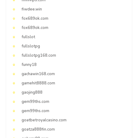
finnivips.com
fiwdee.win
fox689ok.com
fox689ok.com
fullslot
fullslotpg
fullslotpg168.com
funny18
gachawin168.com
gamehit8888.com
gaojing888
gem99ths.com
gem99ths.com
goatbetroyalcasino.com
goatza888fin.com