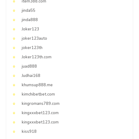
item388.com
jinda55
jinda888
Joker123
joker123auto
joker123th
Joker123th.com
juad888
Judhai168
khumsup888.me
kimchibetbet.com
kingromans789.com
kingxxxbet123.com
kingxxxbet123.com
kiss918