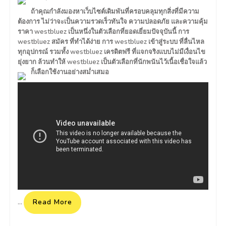
ถ้าคุณกำลังมองหาเว็บไซต์เดิมพันที่ครอบคลุมทุกสิ่งที่มีความ
ต้องการ ไม่ว่าจะเป็นความรวดเร็วทันใจ ความปลอดภัย และความคุ้ม
ราคา westbluez เป็นหนึ่งในตัวเลือกที่ยอดเยี่ยมปัจจุบันนี้ การ
westbluez สมัคร ที่ทำได้ง่าย การ westbluez เข้าสู่ระบบ ที่ลื่นไหล
ทุกอุปกรณ์ รวมทั้ง westbluez เครดิตฟรี ที่แจกจริงแบบไม่มีเงื่อนไข
ยุ่งยาก ล้วนทำให้ westbluez เป็นตัวเลือกที่นักพนันไว้เนื้อเชื่อใจแล้ว
ก็เลือกใช้งานอย่างสม่ำเสมอ
Read More
…