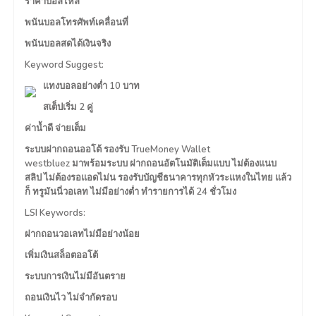
ราคาบอลไหล
พนันบอลโทรศัพท์เคลื่อนที่
พนันบอลสดได้เงินจริง
Keyword Suggest:
แทงบอลอย่างต่ำ 10 บาท
สเต็ปเริ่ม 2 คู่
ค่าน้ำดี จ่ายเต็ม
ระบบฝากถอนออโต้ รองรับ TrueMoney Wallet
westbluez มาพร้อมระบบ ฝากถอนอัตโนมัติเต็มแบบ ไม่ต้องแนบ
สลิป ไม่ต้องรอแอดไม่น รองรับบัญชีธนาคารทุกหัวระแหงในไทย แล้ว
ก็ ทรูมันนี่วอเลท ไม่มีอย่างต่ำ ทำรายการได้ 24 ชั่วโมง
LSI Keywords:
ฝากถอนวอเลทไม่มีอย่างน้อย
เพิ่มเงินสล็อตออโต้
ระบบการเงินไม่มีอันตราย
ถอนเงินไว ไม่จำกัดรอบ