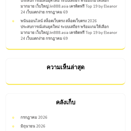
ประสบการณ์เล่นยุคใหม่ ระบบเสถียร พร้อมเกมให้เลือก
มากมาย เว็บใหญ่ Jin888.asia เครดิตฟรี Top 19 by Eleanor
24 เว็บแตกง่าย กรกฎาคม 69
พนันออนไลน์ สล็อตเว็บตรง สล็อตเว็บตรง 2026
ประสบการณ์เล่นยุคใหม่ ระบบเสถียร พร้อมเกมให้เลือก
มากมาย เว็บใหญ่ Jin888.asia เครดิตฟรี Top 19 by Eleanor
24 เว็บแตกง่าย กรกฎาคม 69
ความเห็นล่าสุด
คลังเก็บ
กรกฎาคม 2026
มิถุนายน 2026