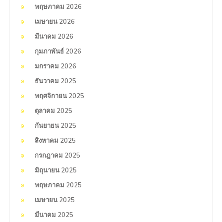
พฤษภาคม 2026
เมษายน 2026
มีนาคม 2026
กุมภาพันธ์ 2026
มกราคม 2026
ธันวาคม 2025
พฤศจิกายน 2025
ตุลาคม 2025
กันยายน 2025
สิงหาคม 2025
กรกฎาคม 2025
มิถุนายน 2025
พฤษภาคม 2025
เมษายน 2025
มีนาคม 2025