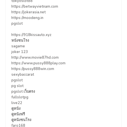
tokyoslot88
https://betwayvietnam.com
https://jokerasia.net
https://moodeng.in
pgslot
https://918kissauto.xyz
หนังชนโรง
sagame
joker 123
http://www.movie87hd.com
https://www.pussy888play.com
https://pussy888win.com
sexybaccarat
pgslot
pg slot
pgslot เว็บตรง
fullslotpg
live22
ดูหนัง
ดูหนังฟรี
ดูหนังชนโรง
faro168