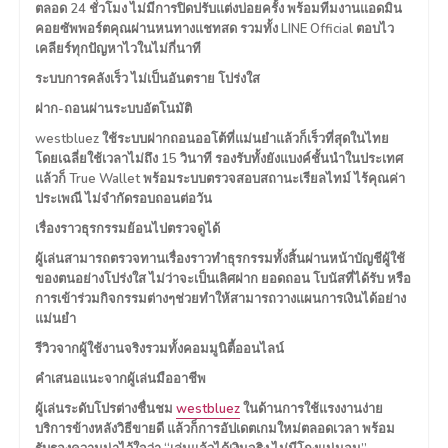
ตลอด 24 ชั่วโมง ไม่มีการปิดปรับแต่งบ่อยครั้ง พร้อมทีมงานแอดมิน
คอยซัพพอร์ตคุณผ่านหนทางแชทสด รวมทั้ง LINE Official ตอบไว
เคลียร์ทุกปัญหาไวในไม่กี่นาที
ระบบการคลังเร็ว ไม่เป็นอันตราย โปร่งใส
ฝาก-ถอนผ่านระบบอัตโนมัติ
westbluez ใช้ระบบฝากถอนออโต้ที่แม่นยำแล้วก็เร็วที่สุดในไทย
โดยเฉลี่ยใช้เวลาไม่ถึง 15 วินาที รองรับทั้งยังแบงค์ชั้นนำในประเทศ
แล้วก็ True Wallet พร้อมระบบตรวจสอบสถานะเรียลไทม์ ไร้คุณค่า
ประเพณี ไม่จำกัดรอบถอนต่อวัน
เรื่องราวธุรกรรมย้อนไปตรวจดูได้
ผู้เล่นสามารถตรวจทานเรื่องราวทำธุรกรรมทั้งสิ้นผ่านหน้าบัญชีผู้ใช้
ของตนอย่างโปร่งใส ไม่ว่าจะเป็นเลิศฝาก ยอดถอน โบนัสที่ได้รับ หรือ
การเข้าร่วมกิจกรรมต่างๆช่วยทำให้สามารถวางแผนการเงินได้อย่าง
แม่นยำ
รีวิวจากผู้ใช้งานจริงรวมทั้งคอมมูนิตี้ออนไลน์
คำเสนอแนะจากผู้เล่นมืออาชีพ
ผู้เล่นระดับโปรต่างชื่นชม
westbluez
ในด้านการใช้แรงงานง่าย
บริการข้างหลังวิธีขายดี แล้วก็การอัปเดตเกมใหม่ตลอดเวลา พร้อม