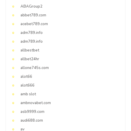
ABAGroup2
abbet789.com
acebet789.com
adm789.info
adm789.info
allbestbet
allbet24hr
allone745s.com
alot66
alot666
amb slot
ambnovabet.com
asb9999.com
audi688.com
av