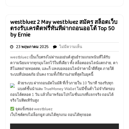
westbluez 2 May westbluez สมัคร สล็อตเว็บ
ตรงรับเครดิตฟรีทันทีฝากถอนออโต้ Top 50
by Ernie
23 พฤษภาคม 2025
ไม่มีความเห็น
westbluez เป็นเว็บตรงไม่ผ่านเอเย่นต์ ศูนย์รวมเกมพนันที่ได้รับ
ความนิยมจากทุกมุมโลกไว้ในที่เดียว ทั้ง สล็อตออนไลน์แตกง่าย, คา
สิโนสดถ่ายทอดสด, และก็ แทงบอลออนไลน์ราคาน้ำดีที่สุด ภายใต้
ระบบที่ปลอดภัย มั่นคง รวมทั้งใช้งานง่ายที่สุดในยุคนี้
ด้วยระบบ ฝากถอนอัตโนมัติ ที่เร็วภายใน 10 วินาที รองรับทุก
แบงค์ชั้นนำและ TrueMoney Wallet ไม่มีขั้นต่ำ ไม่จำกัดรอบ
ถอนได้ตลอด 1 วัน แล้วก็มาพร้อมโปรโมชั่นแรงที่แจกจริง ถอนได้
จริง ไม่ติดเทิร์นสูง
จุดแข็งของ westbluez
เว็บไซต์ตรงไม่ล็อกยูส เล่นได้ทุกเกม ถอนได้ทุกยอด