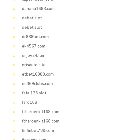
daruma1688.com
debet slot
debet slot
dr888bet.com
ek4567.com
enjoy24.fun
erisauto.site
etbet16888.com
eu369clubs.com
fafa 123 slot
faro168
fcharoenkit168.com
fcharoenkit168.com
finfinbet789.com