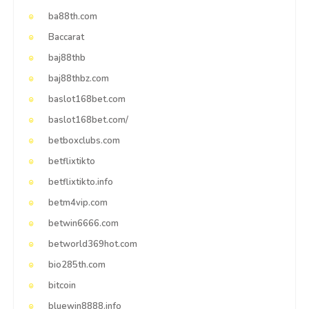
ba88th.com
Baccarat
baj88thb
baj88thbz.com
baslot168bet.com
baslot168bet.com/
betboxclubs.com
betflixtikto
betflixtikto.info
betm4vip.com
betwin6666.com
betworld369hot.com
bio285th.com
bitcoin
bluewin8888.info