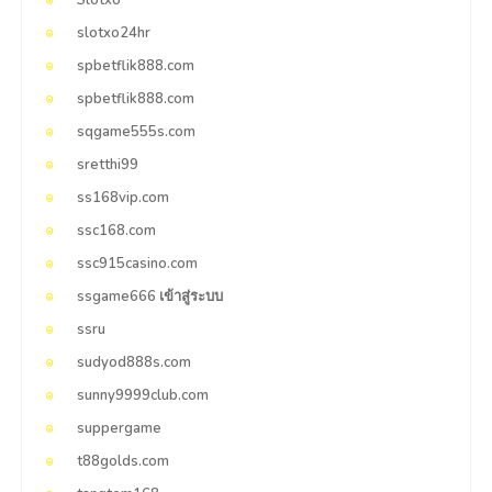
Slotxo
slotxo24hr
spbetflik888.com
spbetflik888.com
sqgame555s.com
sretthi99
ss168vip.com
ssc168.com
ssc915casino.com
ssgame666 เข้าสู่ระบบ
ssru
sudyod888s.com
sunny9999club.com
suppergame
t88golds.com