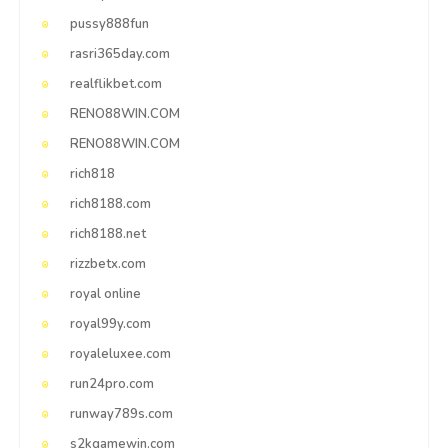
pussy888fun
rasri365day.com
realflikbet.com
RENO88WIN.COM
RENO88WIN.COM
rich818
rich8188.com
rich8188.net
rizzbetx.com
royal online
royal99y.com
royaleluxee.com
run24pro.com
runway789s.com
s2kgamewin.com