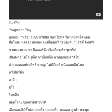
SlotXO
Pragmatic Play
ทุกเกมมาพร้อมระบบ ฟรีสปิน ซ้อนโบนัส รีลระเบิดแจ็คพอต
มือใหม่? ทดลอง ทดลองเล่นสล็อตฟรี ก่อนลงสนามจริงได้ทันที!
ชวนมองบาคาร่า ดีลเลอร์ตัวจริง เสียงจริง ชุดจริง!
เสือมังกร ไฮโล รูเล็ต กางล็กแจ็ก ครบทุกเกมคาสิโน
ถ่ายทอดสดประสิทธิภาพสูง ไม่มีดีเลย์ พนันแบบลื่นไหล
พรีเมียร์ลีก
ลาลีกา
ยูโร
ไทยลีก
บอลโลก / บอลถ้วยต่างชาติ
เลือกแทงได้ทั้งยัง บอลเต็ง, บอลสเต็ป, บอลสด, สูงต่ำ, เตะมุม