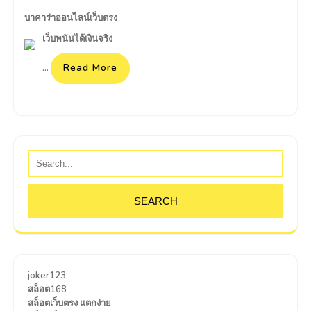
บาคาร่าออนไลน์เว็บตรง
เว็บพนันได้เงินจริง
Read More
…
joker123
สล็อต168
สล็อตเว็บตรง แตกง่าย