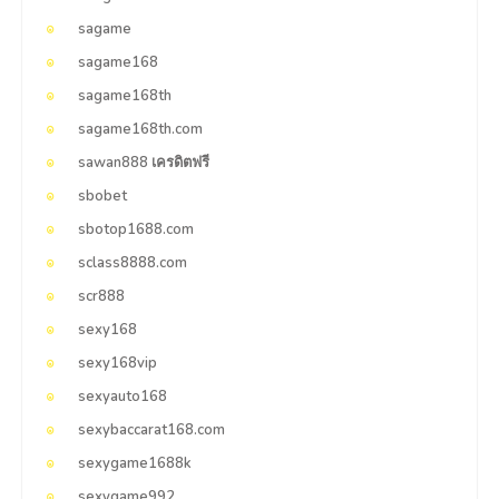
sagame
sagame168
sagame168th
sagame168th.com
sawan888 เครดิตฟรี
sbobet
sbotop1688.com
sclass8888.com
scr888
sexy168
sexy168vip
sexyauto168
sexybaccarat168.com
sexygame1688k
sexygame992