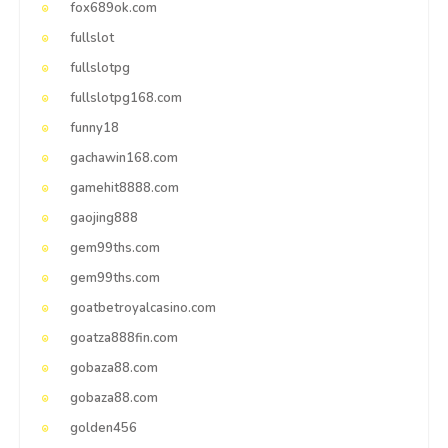
fox689ok.com
fullslot
fullslotpg
fullslotpg168.com
funny18
gachawin168.com
gamehit8888.com
gaojing888
gem99ths.com
gem99ths.com
goatbetroyalcasino.com
goatza888fin.com
gobaza88.com
gobaza88.com
golden456