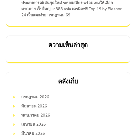
ประสบการณ์เล่นยุคใหม่ ระบบเสถียร พร้อมเกมให้เลือก
มากมาย เว็บใหญ่ Jin888.asia เครดิตฟรี Top 19 by Eleanor
24 เว็บแตกง่าย กรกฎาคม 69
ความเห็นล่าสุด
คลังเก็บ
กรกฎาคม 2026
มิถุนายน 2026
พฤษภาคม 2026
เมษายน 2026
มีนาคม 2026