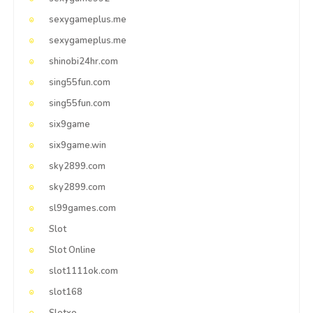
sexygameplus.me
sexygameplus.me
shinobi24hr.com
sing55fun.com
sing55fun.com
six9game
six9game.win
sky2899.com
sky2899.com
sl99games.com
Slot
Slot Online
slot1111ok.com
slot168