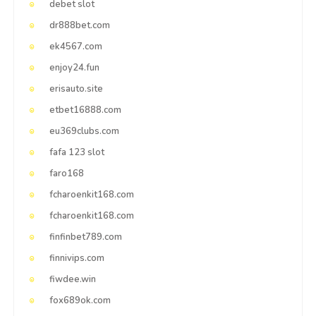
debet slot
dr888bet.com
ek4567.com
enjoy24.fun
erisauto.site
etbet16888.com
eu369clubs.com
fafa 123 slot
faro168
fcharoenkit168.com
fcharoenkit168.com
finfinbet789.com
finnivips.com
fiwdee.win
fox689ok.com