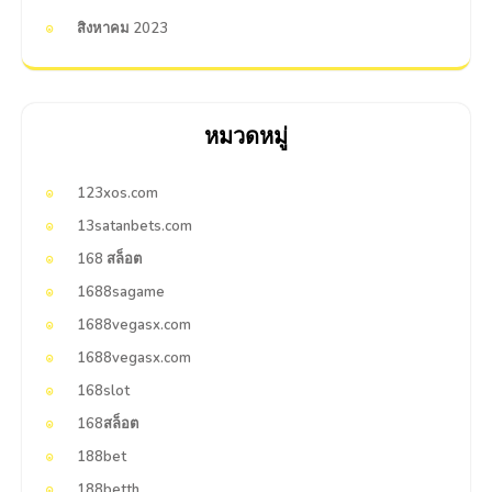
สิงหาคม 2023
หมวดหมู่
123xos.com
13satanbets.com
168 สล็อต
1688sagame
1688vegasx.com
1688vegasx.com
168slot
168สล็อต
188bet
188betth