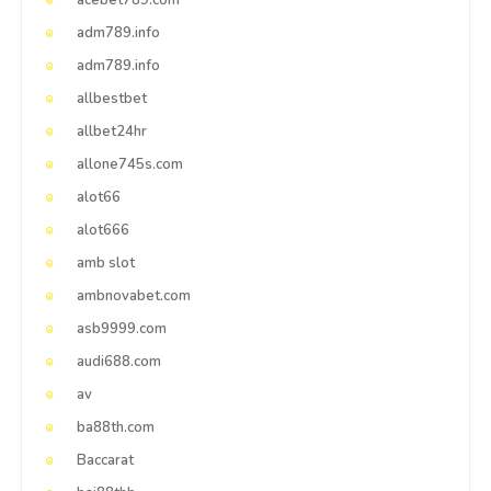
acebet789.com
adm789.info
adm789.info
allbestbet
allbet24hr
allone745s.com
alot66
alot666
amb slot
ambnovabet.com
asb9999.com
audi688.com
av
ba88th.com
Baccarat