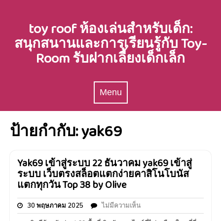
Skip
to
toy roof ห้องเล่นสำหรับเด็ก:
content
สนุกสนานและการเรียนรู้กับ Toy-
Room รับฝากเลี้ยงเด็กเล็ก
Menu
Menu
ป้ายกำกับ:
yak69
Yak69 เข้าสู่ระบบ 22 ธันวาคม yak69 เข้าสู่
ระบบ เว็บตรงสล็อตแตกง่ายคาสิโนโบนัส
แตกทุกวัน Top 38 by Olive
30 พฤษภาคม 2025
ไม่มีความเห็น