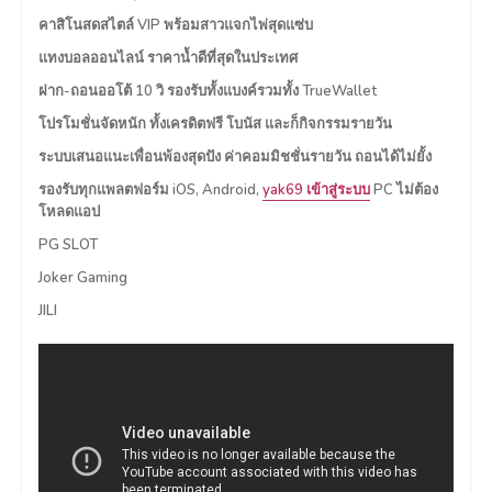
คาสิโนสดสไตล์ VIP พร้อมสาวแจกไพ่สุดแซ่บ
แทงบอลออนไลน์ ราคาน้ำดีที่สุดในประเทศ
ฝาก-ถอนออโต้ 10 วิ รองรับทั้งแบงค์รวมทั้ง TrueWallet
โปรโมชั่นจัดหนัก ทั้งเครดิตฟรี โบนัส และก็กิจกรรมรายวัน
ระบบเสนอแนะเพื่อนพ้องสุดปัง ค่าคอมมิชชั่นรายวัน ถอนได้ไม่ยั้ง
รองรับทุกแพลตฟอร์ม iOS, Android,
yak69 เข้าสู่ระบบ
PC ไม่ต้อง
โหลดแอป
PG SLOT
Joker Gaming
JILI