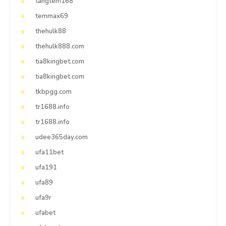
tangtem168
temmax69
thehulk88
thehulk888.com
tia8kingbet.com
tia8kingbet.com
tkbpgg.com
tr1688.info
tr1688.info
udee365day.com
ufa11bet
ufa191
ufa89
ufa9r
ufabet