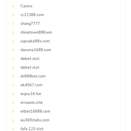
Casino
cc11388.com
chang7777
chinatown888.win
cupcake88x.com
daruma1688.com
debet slot
debet slot
dr888bet.com
ek4567.com
enjoy24.fun
erisauto.site
etbet16888.com
eu369clubs.com
fafa 123 slot