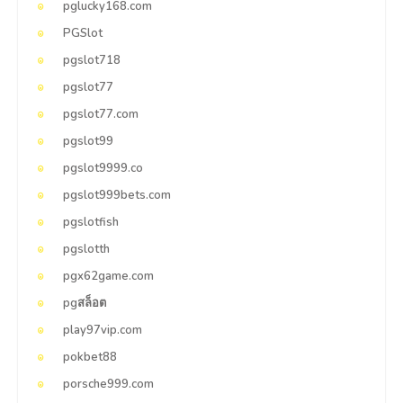
pglucky168.com
PGSlot
pgslot718
pgslot77
pgslot77.com
pgslot99
pgslot9999.co
pgslot999bets.com
pgslotfish
pgslotth
pgx62game.com
pgสล็อต
play97vip.com
pokbet88
porsche999.com