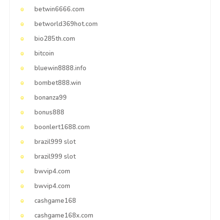
betwin6666.com
betworld369hot.com
bio285th.com
bitcoin
bluewin8888.info
bombet888.win
bonanza99
bonus888
boonlert1688.com
brazil999 slot
brazil999 slot
bwvip4.com
bwvip4.com
cashgame168
cashgame168x.com