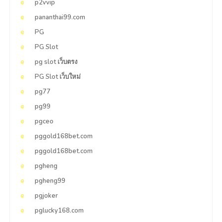
p2vvip
pananthai99.com
PG
PG Slot
pg slot เว็บตรง
PG Slot เว็บใหม่
pg77
pg99
pgceo
pggold168bet.com
pggold168bet.com
pgheng
pgheng99
pgjoker
pglucky168.com