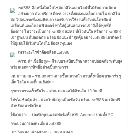
zaf888 คือหนึ่งในเว็บไซต์คาสิโนออนไลน์ที่ได้รับความนิยม
อย่างมาก ด้วยบริการที่ครบวงจรตั้งแต่เกมสล็อต เกมไพ่ คาสิโน
สด ไปจนกระทั่งเกมยิงปลา รองรับการใช้งานทั้งยังบนโทรศัพท์
เคลื่อนที่และก็คอมพิวเตอร์ ทำให้ผู้เล่นสามารถเข้าถึงได้ทุกที่ที่
ต้องการ ไม่ว่าจะเป็นการ zaf888 สมัคร ที่เร็วทันใจ หรือการ zaf888
เข้าสู่ระบบ ที่ปลอดภัย พร้อมข้อแนะนำสุดคุ้มอย่าง zaf888 เดรดิตฟรี
ให้ผู้เล่นได้เริ่มต้นโดยไม่ต้องลงทุนเอง
เพราะอะไรจำต้องเลือก zaf888
ความน่าเชื่อถือสูง – มีระบบระเบียบรักษาความปลอดภัยระดับสูง
พร้อมเอกสารสิทธิ์อย่างเป็นทางการ
เกมมากมาย – รวมเกมจากค่ายชั้นแนวหน้า ครบทั้งสล็อต บาคาร่า รู
เล็ต ไฮโล และก็เกมยิงปลา
ธุรกรรมรวดเร็วทันใจ – ฝาก-ถอนออโต้ด้านใน 10 วินาที
โปรโมชั่นคุ้มค่า – แจกโบนัสทุกเมื่อเชื่อวัน พร้อม zaf888 เดรดิตฟรี
สำหรับสมาชิกใหม่
ใช้งานง่าย – รองรับทุกแพลตฟอร์มทั้ง iOS, Android รวมทั้ง PC
กระบวนการลงทะเบียน zaf888
เข้าเว็บหลักแล้วคลิกปุ่ม zaf888 สมัคร