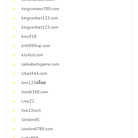
kingromans789.com
kingxxxbet123.com
kingxxxbet123.com
kiss918
kitti999vip.com
ktv4sd.com
lalikabetsgame.com
lcbet444.com
lion123สล็อต
lionth168.com
Live22
live22slot
london45
london6789.com