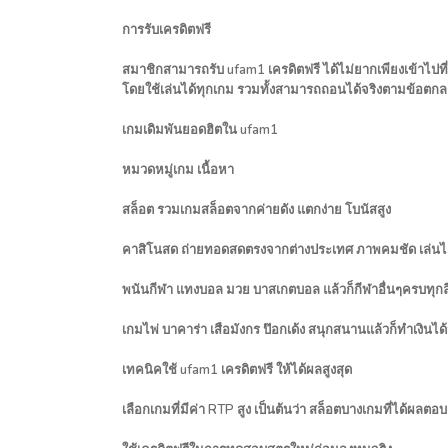
การรับเครดิตฟรี
สมาชิกสามารถรับ ufam1 เครดิตฟรี ได้ไม่ยากเพียงเข้าไปที
โดยใช้เล่นได้ทุกเกม รวมทั้งสามารถถอนได้จริงตามข้อตกลงท
เกมเดิมพันยอดฮิตใน ufam1
หมวดหมู่เกม เนื้อหา
สล็อต รวมเกมสล็อตจากค่ายดัง แตกง่าย โบนัสสูง
คาสิโนสด ถ่ายทอดสดตรงจากต่างประเทศ ภาพคมชัด เล่นได้
พนันกีฬา แทงบอล มวย บาสเกตบอล แล้วก็กีฬาอื่นๆครบทุกล
เกมไพ่ บาคาร่า เสือมังกร ป๊อกเด้ง สนุกสนานแล้วก็ทำเงินได้
เทคนิคใช้ ufam1 เครดิตฟรี ให้ได้ผลสูงสุด
เลือกเกมที่มีค่า RTP สูง เป็นต้นว่า สล็อตบางเกมที่ได้ผ