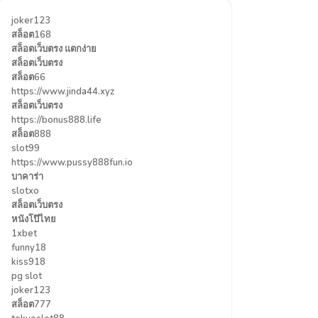
joker123
สล็อต168
สล็อตเว็บตรง แตกง่าย
สล็อตเว็บตรง
สล็อต66
https://www.jinda44.xyz
สล็อตเว็บตรง
https://bonus888.life
สล็อต888
slot99
https://www.pussy888fun.io
บาคาร่า
slotxo
สล็อตเว็บตรง
หนังโป๊ไทย
1xbet
funny18
kiss918
pg slot
joker123
สล็อต777