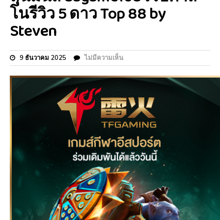
โนรีวิว 5 ดาว Top 88 by
Steven
9 ธันวาคม 2025
ไม่มีความเห็น