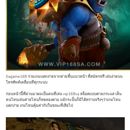
Sagame168 รวมเกมแตกง่ายจากค่ายชั้นแนวหน้า ที่สมัครฟรี เล่นง่ายบน
โทรศัพท์เคลื่อนที่ทุกระบบ
ก่อนหน้านี้ที่ผ่านมาผมเป็นคนที่เล่น vip168sa สล็อตแบบตามกระแส เห็น
คนไหนเล่นค่ายไหนก็ทดลองตาม แม้กระนั้นก็มิได้ทราบจริงๆว่าเกมไหน
แตกง่าย เกมไหนคุ้มค่ากับในขณะที่เสียไป