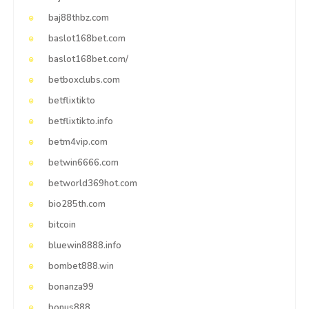
baj88thbz.com
baslot168bet.com
baslot168bet.com/
betboxclubs.com
betflixtikto
betflixtikto.info
betm4vip.com
betwin6666.com
betworld369hot.com
bio285th.com
bitcoin
bluewin8888.info
bombet888.win
bonanza99
bonus888