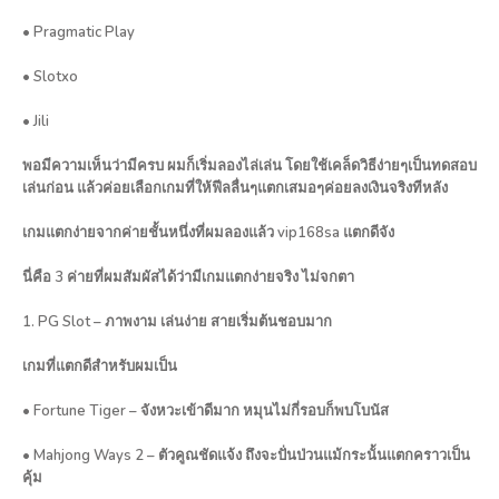
• Pragmatic Play
• Slotxo
• Jili
พอมีความเห็นว่ามีครบ ผมก็เริ่มลองไล่เล่น โดยใช้เคล็ดวิธีง่ายๆเป็นทดสอบ
เล่นก่อน แล้วค่อยเลือกเกมที่ให้ฟีลลื่นๆแตกเสมอๆค่อยลงเงินจริงทีหลัง
เกมแตกง่ายจากค่ายชั้นหนึ่งที่ผมลองแล้ว vip168sa แตกดีจัง
นี่คือ 3 ค่ายที่ผมสัมผัสได้ว่ามีเกมแตกง่ายจริง ไม่จกตา
1. PG Slot – ภาพงาม เล่นง่าย สายเริ่มต้นชอบมาก
เกมที่แตกดีสำหรับผมเป็น
• Fortune Tiger – จังหวะเข้าดีมาก หมุนไม่กี่รอบก็พบโบนัส
• Mahjong Ways 2 – ตัวคูณชัดแจ้ง ถึงจะปั่นป่วนแม้กระนั้นแตกคราวเป็น
คุ้ม