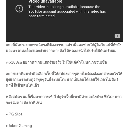
และนี่คือประสบการณ์ตรงที่ต้องการมาเล่า เผื่อจะช่วยให้ผู้ใดกันแน่ที่กำลัง
มองหา เกมสล็อตแตกง่ายจากค่ายดัง ได้ทดลองนำไปปรับใช้กันครับผม
vip168sa อยากหาเกมแตกง่ายจริง ไม่ใช่แค่คำโฆษณาชวนเชื่อ
อย่างแรกที่ผมทำคือเลือกเว็บที่ให้สมัครง่ายๆแบบไม่ต้องส่งเอกสารอะไรให้
ยุ่งยาก เพราะเหตุว่าทุกๆวันนี้ระบบโดยมากเป็นออโต้ เลยใช้เวลาไม่ถึง 1
นาที ก็เข้าเล่นได้แล้ว
หลังสมัคร ผมก็เริ่มจากการเข้าไปดูว่าเว็บนี้เขามีค่ายอะไรบ้าง ซึ่งโดยมาก
จะรวมค่ายดัง อาทิเช่น
• PG Slot
• Joker Gaming