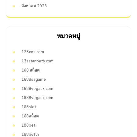
สิงหาคม 2023
หมวดหมู่
123xos.com
13satanbets.com
168 สล็อต
1688sagame
1688vegasx.com
1688vegasx.com
168slot
168สล็อต
188bet
188betth