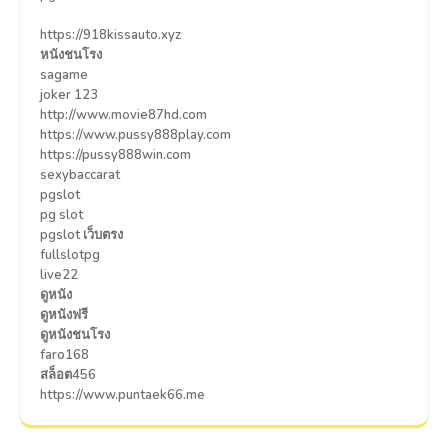
https://918kissauto.xyz
หนังชนโรง
sagame
joker 123
http://www.movie87hd.com
https://www.pussy888play.com
https://pussy888win.com
sexybaccarat
pgslot
pg slot
pgslot เว็บตรง
fullslotpg
live22
ดูหนัง
ดูหนังฟรี
ดูหนังชนโรง
faro168
สล็อต456
https://www.puntaek66.me