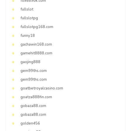
fox689ok.com
fullslot
fullslotpg
fullslotpg168.com
funny18
gachawin168.com
gamehit8888.com
gaojing888
gem99ths.com
gem99ths.com
goatbetroyalcasino.com
goatza888fin.com
gobaza88.com
gobaza88.com
golden456