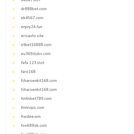
dr888bet.com
ek4567.com
enjoy24.fun
erisauto.site
etbet16888.com
eu369clubs.com
fafa 123 slot
faro168
fcharoenkit168.com
fcharoenkit168.com
finfinbet789.com
finnivips.com
fiwdee.win
fox689ok.com