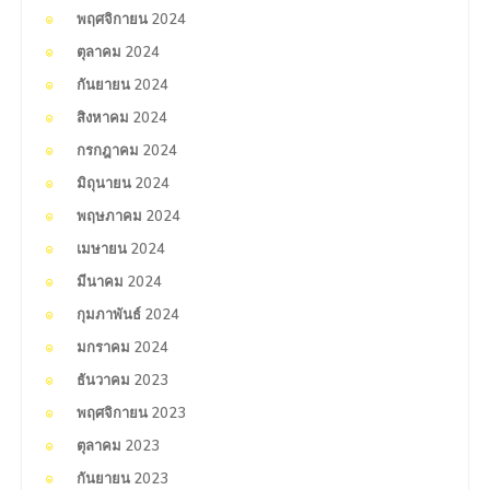
พฤศจิกายน 2024
ตุลาคม 2024
กันยายน 2024
สิงหาคม 2024
กรกฎาคม 2024
มิถุนายน 2024
พฤษภาคม 2024
เมษายน 2024
มีนาคม 2024
กุมภาพันธ์ 2024
มกราคม 2024
ธันวาคม 2023
พฤศจิกายน 2023
ตุลาคม 2023
กันยายน 2023