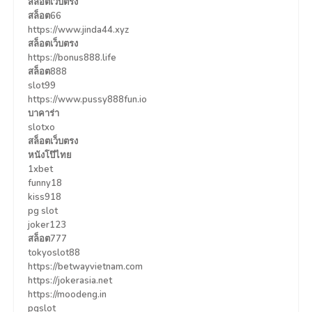
สล็อตเว็บตรง
สล็อต66
https://www.jinda44.xyz
สล็อตเว็บตรง
https://bonus888.life
สล็อต888
slot99
https://www.pussy888fun.io
บาคาร่า
slotxo
สล็อตเว็บตรง
หนังโป๊ไทย
1xbet
funny18
kiss918
pg slot
joker123
สล็อต777
tokyoslot88
https://betwayvietnam.com
https://jokerasia.net
https://moodeng.in
pgslot