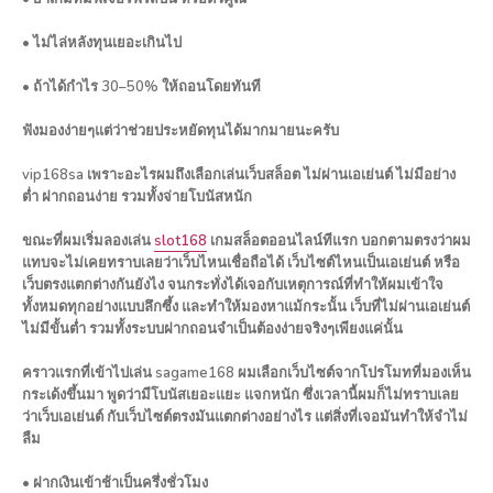
• ไม่ไล่หลังทุนเยอะเกินไป
• ถ้าได้กำไร 30–50% ให้ถอนโดยทันที
ฟังมองง่ายๆแต่ว่าช่วยประหยัดทุนได้มากมายนะครับ
vip168sa เพราะอะไรผมถึงเลือกเล่นเว็บสล็อต ไม่ผ่านเอเย่นต์ ไม่มีอย่าง
ต่ำ ฝากถอนง่าย รวมทั้งจ่ายโบนัสหนัก
ขณะที่ผมเริ่มลองเล่น
slot168
เกมสล็อตออนไลน์ทีแรก บอกตามตรงว่าผม
แทบจะไม่เคยทราบเลยว่าเว็บไหนเชื่อถือได้ เว็บไซต์ไหนเป็นเอเย่นต์ หรือ
เว็บตรงแตกต่างกันยังไง จนกระทั่งได้เจอกับเหตุการณ์ที่ทำให้ผมเข้าใจ
ทั้งหมดทุกอย่างแบบลึกซึ้ง และทำให้มองหาแม้กระนั้น เว็บที่ไม่ผ่านเอเย่นต์
ไม่มีขั้นต่ำ รวมทั้งระบบฝากถอนจำเป็นต้องง่ายจริงๆเพียงแค่นั้น
คราวแรกที่เข้าไปเล่น sagame168 ผมเลือกเว็บไซต์จากโปรโมทที่มองเห็น
กระเด้งขึ้นมา พูดว่ามีโบนัสเยอะแยะ แจกหนัก ซึ่งเวลานี้ผมก็ไม่ทราบเลย
ว่าเว็บเอเย่นต์ กับเว็บไซต์ตรงมันแตกต่างอย่างไร แต่สิ่งที่เจอมันทำให้จำไม่
ลืม
• ฝากเงินเข้าช้าเป็นครึ่งชั่วโมง