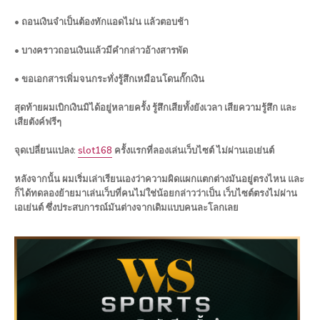
• ถอนเงินจำเป็นต้องทักแอดไม่น แล้วตอบช้า
• บางคราวถอนเงินแล้วมีคำกล่าวอ้างสารพัด
• ขอเอกสารเพิ่มจนกระทั่งรู้สึกเหมือนโดนกั๊กเงิน
สุดท้ายผมเบิกเงินมิได้อยู่หลายครั้ง รู้สึกเสียทั้งยังเวลา เสียความรู้สึก และ
เสียตังค์ฟรีๆ
จุดเปลี่ยนแปลง:
slot168
ครั้งแรกที่ลองเล่นเว็บไซต์ ไม่ผ่านเอเย่นต์
หลังจากนั้น ผมเริ่มเล่าเรียนเองว่าความผิดแผกแตกต่างมันอยู่ตรงไหน และ
ก็ได้ทดลองย้ายมาเล่นเว็บที่คนไม่ใช่น้อยกล่าวว่าเป็น เว็บไซต์ตรงไม่ผ่าน
เอเย่นต์ ซึ่งประสบการณ์มันต่างจากเดิมแบบคนละโลกเลย