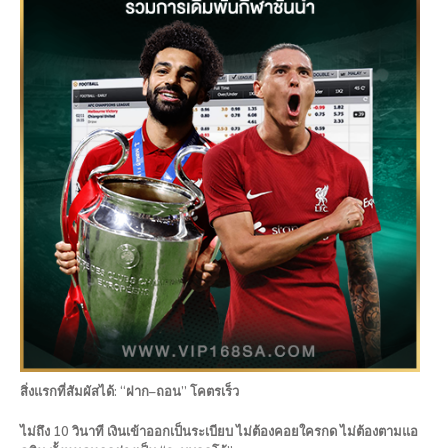
สิ่งแรกที่สัมผัสได้: “ฝาก–ถอน” โคตรเร็ว
ไม่ถึง 10 วินาที เงินเข้าออกเป็นระเบียบ ไม่ต้องคอยใครกด ไม่ต้องตามแอ