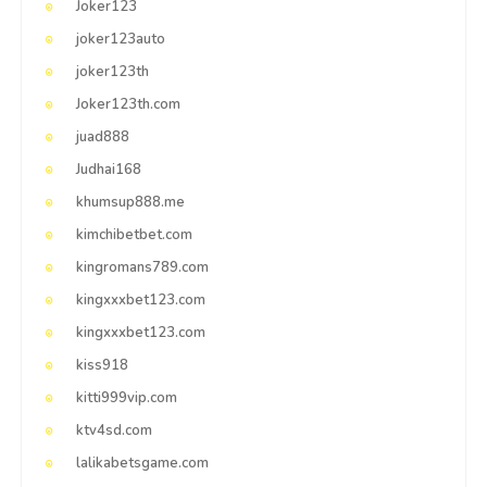
Joker123
joker123auto
joker123th
Joker123th.com
juad888
Judhai168
khumsup888.me
kimchibetbet.com
kingromans789.com
kingxxxbet123.com
kingxxxbet123.com
kiss918
kitti999vip.com
ktv4sd.com
lalikabetsgame.com