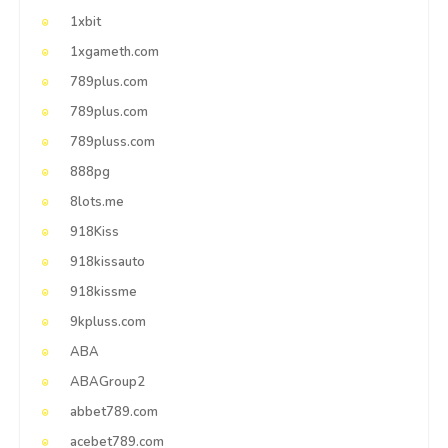
1xbit
1xgameth.com
789plus.com
789plus.com
789pluss.com
888pg
8lots.me
918Kiss
918kissauto
918kissme
9kpluss.com
ABA
ABAGroup2
abbet789.com
acebet789.com