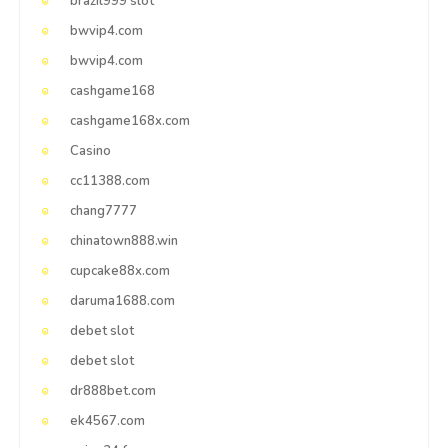
brazil999 slot
bwvip4.com
bwvip4.com
cashgame168
cashgame168x.com
Casino
cc11388.com
chang7777
chinatown888.win
cupcake88x.com
daruma1688.com
debet slot
debet slot
dr888bet.com
ek4567.com