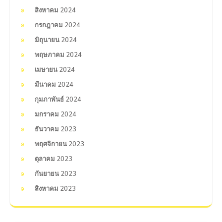
สิงหาคม 2024
กรกฎาคม 2024
มิถุนายน 2024
พฤษภาคม 2024
เมษายน 2024
มีนาคม 2024
กุมภาพันธ์ 2024
มกราคม 2024
ธันวาคม 2023
พฤศจิกายน 2023
ตุลาคม 2023
กันยายน 2023
สิงหาคม 2023