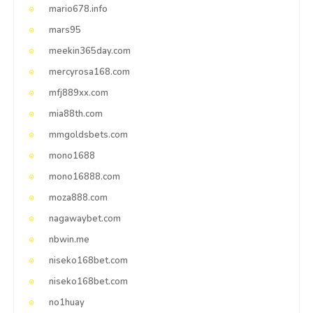
mario678.info
mars95
meekin365day.com
mercyrosa168.com
mfj889xx.com
mia88th.com
mmgoldsbets.com
mono1688
mono16888.com
moza888.com
nagawaybet.com
nbwin.me
niseko168bet.com
niseko168bet.com
no1huay