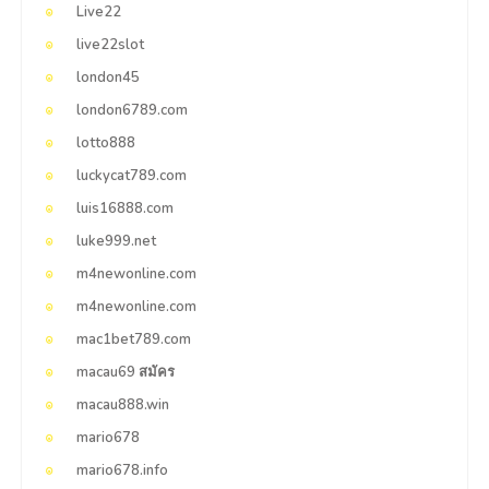
Live22
live22slot
london45
london6789.com
lotto888
luckycat789.com
luis16888.com
luke999.net
m4newonline.com
m4newonline.com
mac1bet789.com
macau69 สมัคร
macau888.win
mario678
mario678.info