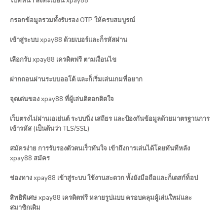
ไปที่หน้า ลงทะเบียน xpay88
กรอกข้อมูลรวมทั้งรับรอง OTP ให้ครบสมบูรณ์
เข้าสู่ระบบ xpay88 ด้วยเบอร์และก็รหัสผ่าน
เลือกรับ xpay88 เครดิตฟรี ตามเงื่อนไข
ฝากถอนผ่านระบบออโต้ และก็เริ่มเล่นเกมที่อยาก
จุดเด่นของ xpay88 ที่ผู้เล่นติดอกติดใจ
เว็บตรงไม่ผ่านเอเย่นต์ ระบบนิ่ง เสถียร และป้องกันข้อมูลด้วยมาตรฐานการ
เข้ารหัส (เป็นต้นว่า TLS/SSL)
สมัครง่าย การรับรองตัวตนเร็วทันใจ เข้าถึงการเล่นได้โดยทันทีหลัง
xpay88 สมัคร
ช่องทาง xpay88 เข้าสู่ระบบ ใช้งานสะดวก ทั้งยังมือถือและก็เดสก์ท็อป
สิทธิพิเศษ xpay88 เครดิตฟรี หลายรูปแบบ ครอบคลุมผู้เล่นใหม่และ
สมาชิกเดิม