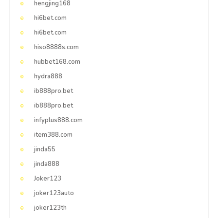
hengjing168
hi6bet.com
hi6bet.com
hiso8888s.com
hubbet168.com
hydra888
ib888pro.bet
ib888pro.bet
infyplus888.com
item388.com
jinda55
jinda888
Joker123
joker123auto
joker123th