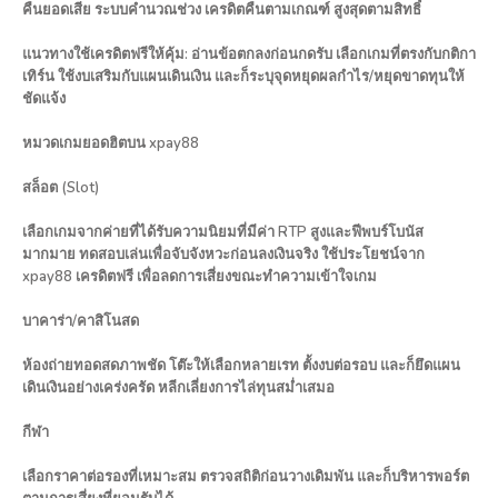
คืนยอดเสีย ระบบคำนวณช่วง เครดิตคืนตามเกณฑ์ สูงสุดตามสิทธิ์
แนวทางใช้เครดิตฟรีให้คุ้ม: อ่านข้อตกลงก่อนกดรับ เลือกเกมที่ตรงกับกติกา
เทิร์น ใช้งบเสริมกับแผนเดินเงิน และก็ระบุจุดหยุดผลกำไร/หยุดขาดทุนให้
ชัดแจ้ง
หมวดเกมยอดฮิตบน xpay88
สล็อต (Slot)
เลือกเกมจากค่ายที่ได้รับความนิยมที่มีค่า RTP สูงและฟีพบร์โบนัส
มากมาย ทดสอบเล่นเพื่อจับจังหวะก่อนลงเงินจริง ใช้ประโยชน์จาก
xpay88 เครดิตฟรี เพื่อลดการเสี่ยงขณะทำความเข้าใจเกม
บาคาร่า/คาสิโนสด
ห้องถ่ายทอดสดภาพชัด โต๊ะให้เลือกหลายเรท ตั้งงบต่อรอบ และก็ยึดแผน
เดินเงินอย่างเคร่งครัด หลีกเลี่ยงการไล่ทุนสม่ำเสมอ
กีฬา
เลือกราคาต่อรองที่เหมาะสม ตรวจสถิติก่อนวางเดิมพัน และก็บริหารพอร์ต