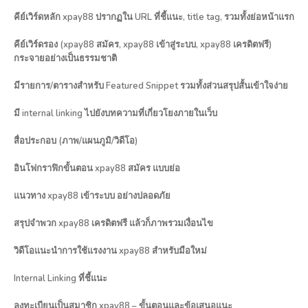
คีย์เวิร์ดหลัก xpay88 ปรากฏใน URL ที่ชี้แนะ, title tag, รวมทั้งย่อหน้าแรก
คีย์เวิร์ดรอง (xpay88 สมัคร, xpay88 เข้าสู่ระบบ, xpay88 เครดิตฟรี)
กระจายอย่างเป็นธรรมชาติ
มีรายการ/ตารางสำหรับ Featured Snippet รวมทั้งส่วนสรุปสั้นเข้าใจง่าย
มี internal linking ไปยังบทความที่เกี่ยวโยงภายในเว็บ
สื่อประกอบ (ภาพ/แผนภูมิ/วิดีโอ)
อินโฟกราฟิกขั้นตอน xpay88 สมัคร แบบย่อ
แนวทาง xpay88 เข้าระบบ อย่างปลอดภัย
สรุปจำพวก xpay88 เครดิตฟรี แล้วก็ภาพรวมเงื่อนไข
วิดีโอแนะนำการใช้แรงงาน xpay88 สำหรับมือใหม่
Internal Linking ที่ชี้แนะ
ลงทะเบียนเป็นสมาชิก xpay88 – ขั้นตอนและข้อเสนอแนะ