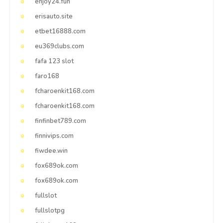
enjoy24.fun
erisauto.site
etbet16888.com
eu369clubs.com
fafa 123 slot
faro168
fcharoenkit168.com
fcharoenkit168.com
finfinbet789.com
finnivips.com
fiwdee.win
fox689ok.com
fox689ok.com
fullslot
fullslotpg