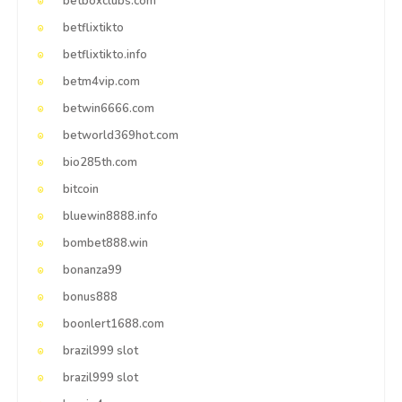
betboxclubs.com
betflixtikto
betflixtikto.info
betm4vip.com
betwin6666.com
betworld369hot.com
bio285th.com
bitcoin
bluewin8888.info
bombet888.win
bonanza99
bonus888
boonlert1688.com
brazil999 slot
brazil999 slot