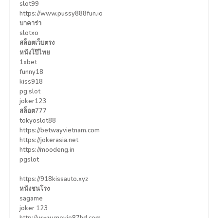
slot99
https://www.pussy888fun.io
บาคาร่า
slotxo
สล็อตเว็บตรง
หนังโป๊ไทย
1xbet
funny18
kiss918
pg slot
joker123
สล็อต777
tokyoslot88
https://betwayvietnam.com
https://jokerasia.net
https://moodeng.in
pgslot
https://918kissauto.xyz
หนังชนโรง
sagame
joker 123
http://www.movie87hd.com