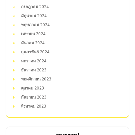
กรกฎาคม 2024
มิถุนายน 2024
พฤษภาคม 2024
เมษายน 2024
มีนาคม 2024
กุมภาพันธ์ 2024
มกราคม 2024
ธันวาคม 2023
พฤศจิกายน 2023
ตุลาคม 2023
กันยายน 2023
สิงหาคม 2023