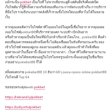
แม้กระนั้น
pokbet
เป็นเว็บที่ ไม่พากเพียรจะดูดี แต่ดันดีจริงตั้งแต่เปิด
เว็บไซต์มาก็รู้สึกถึงความจริงจังของทีมงาน การจัดระบบข้างใน การบริการ
ที่มือโปร รวมถึงระบบการคลังที่เร็วรวมทั้งโปร่งใสแบบที่หาไม่ได้ในหลาย
เว็บ
หากคุณเคยคิดว่าเว็บไซต์คาสิโนออนไลน์ในยุคนี้เชื่อใจยาก หากคุณเคย
เจอเว็บไซต์pokbet88ที่บริการห่วยแตก ระบบช้า เบิกเงินยาก
หรือถ้าหากคุณเป็นมือใหม่ที่ยังไม่กล้าเริ่มกลัวโดนโกง… pokbet88 คือคำ
ตอบที่คุณควรทดลองสักหนึ่งครั้ง ไม่ต้องเชื่อผมในทันทีหรอกนะครับ ลอง
เข้าเว็บไซต์ ทดลองดูเกม ลองถามแอดมิน แล้วคุณจะเข้าหัวใจสิ่งที่ผม
อุตสาหะเล่าในเนื้อหานี้ เนื่องจากว่าบางเวลา… เว็บคาสิโนที่ตามหามานาน
บางทีอาจไม่ได้หลบซ่อนอยู่ในโปรโมทหรูๆแม้กระนั้นแอบอยู่ในชื่อเรียบ
ง่ายอย่าง pokebet88 ก็ได้
สล็อตแตกง่าย pokebet88 10 ธันวา 68 Louisa casino online pokbet88
เว็บไหนดี Top 64
ขอขอบพระคุณweb
pokbet
https://rebrand.ly/pokbet
https://cutly.info/pokbet