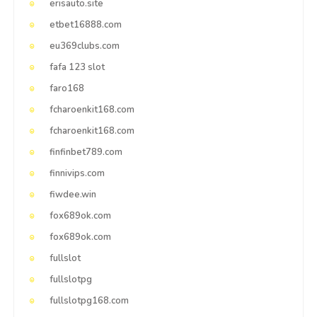
erisauto.site
etbet16888.com
eu369clubs.com
fafa 123 slot
faro168
fcharoenkit168.com
fcharoenkit168.com
finfinbet789.com
finnivips.com
fiwdee.win
fox689ok.com
fox689ok.com
fullslot
fullslotpg
fullslotpg168.com