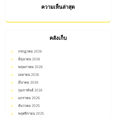
ความเห็นล่าสุด
คลังเก็บ
กรกฎาคม 2026
มิถุนายน 2026
พฤษภาคม 2026
เมษายน 2026
มีนาคม 2026
กุมภาพันธ์ 2026
มกราคม 2026
ธันวาคม 2025
พฤศจิกายน 2025