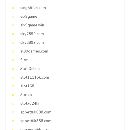
sing55fun.com
six9game
six9game.win
sky2899.com
sky2899.com
sl99games.com
Slot
Slot Online
slot1111ok.com
slot168
Slotxo
slotxo24hr
spbetflik888.com
spbetflik888.com
sqgame555s.com