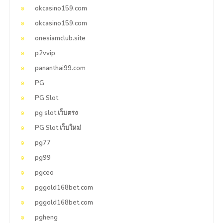
okcasino159.com
okcasino159.com
onesiamclub.site
p2vvip
pananthai99.com
PG
PG Slot
pg slot เว็บตรง
PG Slot เว็บใหม่
pg77
pg99
pgceo
pggold168bet.com
pggold168bet.com
pgheng