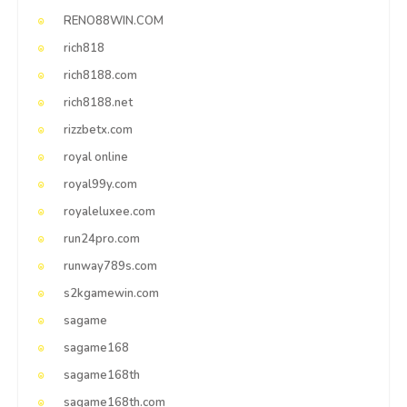
RENO88WIN.COM
rich818
rich8188.com
rich8188.net
rizzbetx.com
royal online
royal99y.com
royaleluxee.com
run24pro.com
runway789s.com
s2kgamewin.com
sagame
sagame168
sagame168th
sagame168th.com