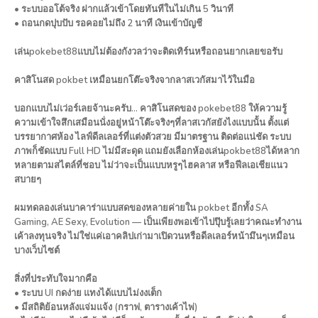
• ระบบออโต้จริง ฝากแล้วเข้าโดยทันทีในไม่เกิน 5 วินาที
• ถอนกดปุบปับ รอคอยไม่ถึง 2 นาที เงินเข้าบัญชี
เล่นpokebet88แบบไม่ต้องกังวลว่าจะติดเทิร์นหรือถอนยากเลยขอรับ
คาสิโนสด pokbet เหมือนยกโต๊ะจริงจากลาสเวกัสมาไว้ในมือ
บอกแบบไม่เว่อร์เลยจ้านะครับ… คาสิโนสดของ pokebet88 ให้ความรู้
ความเข้าใจสึกเสมือนนั่งอยู่หน้าโต๊ะจริงๆที่ลาสเวกัสยังไงแบบนั้น ตั้งแต่
บรรยากาศห้อง ไลฟ์ดีลเลอร์ที่แต่งตัวสวย มีมาตรฐาน ติดต่อแน่ชัด ระบบ
ภาพก็ชัดแบบ Full HD ไม่มีสะดุด แถมยังเลือกห้องเล่นpokbet88ได้หลาก
หลายตามสไตล์ที่ชอบ ไม่ว่าจะเป็นแบบหรูๆไฮคลาส หรือฟีลเอเชียแนว
สบายๆ
ผมทดลองเล่นบาคาร่าแบบสดของหลายค่ายใน pokbet อีกทั้ง SA
Gaming, AE Sexy, Evolution — เป็นเพียงพอเข้าไปปุ๊บรู้เลยว่าคณะทำงาน
เค้าลงทุนจริง ไม่ใช่แค่เอาคลิปเก่ามาเปิดวนหรือดีลเลอร์หน้ามึนๆเหมือน
บางเว็บไซต์
สิ่งที่ประทับใจมากคือ
• ระบบ UI กดง่าย แทงได้แบบไม่งงเต็ก
• มีสถิติย้อนหลังแจ่มแจ้ง (กราฟ, ตารางเค้าไพ่)