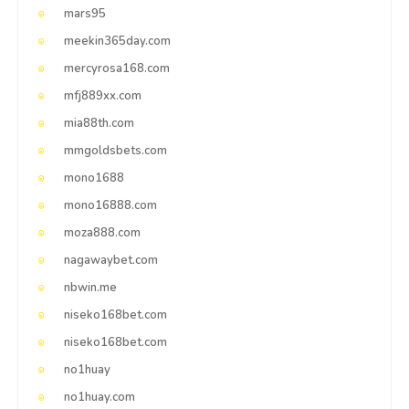
mars95
meekin365day.com
mercyrosa168.com
mfj889xx.com
mia88th.com
mmgoldsbets.com
mono1688
mono16888.com
moza888.com
nagawaybet.com
nbwin.me
niseko168bet.com
niseko168bet.com
no1huay
no1huay.com