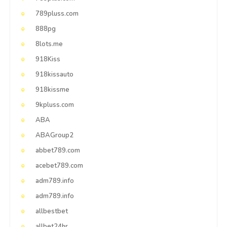
789pluss.com
888pg
8lots.me
918Kiss
918kissauto
918kissme
9kpluss.com
ABA
ABAGroup2
abbet789.com
acebet789.com
adm789.info
adm789.info
allbestbet
allbet24hr