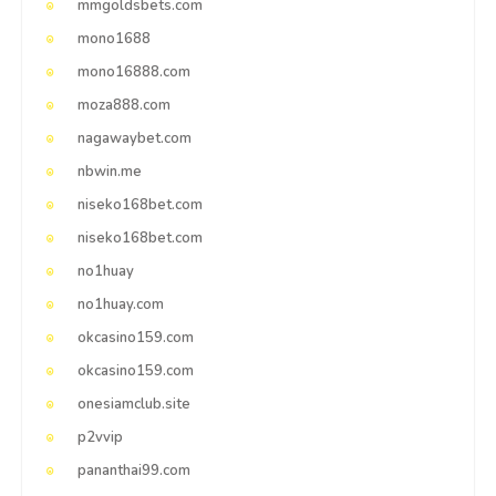
mmgoldsbets.com
mono1688
mono16888.com
moza888.com
nagawaybet.com
nbwin.me
niseko168bet.com
niseko168bet.com
no1huay
no1huay.com
okcasino159.com
okcasino159.com
onesiamclub.site
p2vvip
pananthai99.com