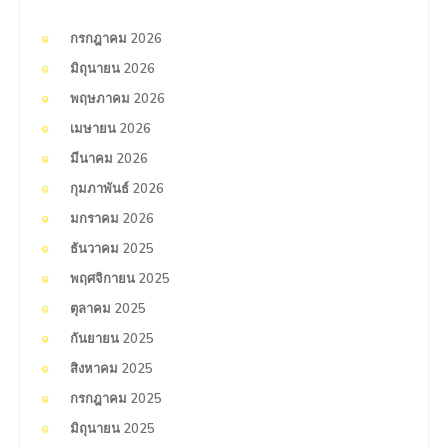
กรกฎาคม 2026
มิถุนายน 2026
พฤษภาคม 2026
เมษายน 2026
มีนาคม 2026
กุมภาพันธ์ 2026
มกราคม 2026
ธันวาคม 2025
พฤศจิกายน 2025
ตุลาคม 2025
กันยายน 2025
สิงหาคม 2025
กรกฎาคม 2025
มิถุนายน 2025