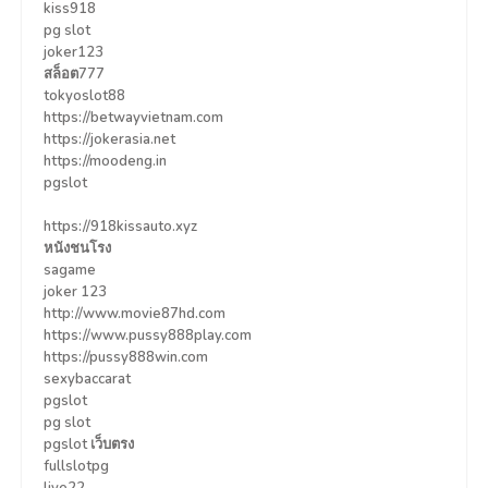
kiss918
pg slot
joker123
สล็อต777
tokyoslot88
https://betwayvietnam.com
https://jokerasia.net
https://moodeng.in
pgslot
https://918kissauto.xyz
หนังชนโรง
sagame
joker 123
http://www.movie87hd.com
https://www.pussy888play.com
https://pussy888win.com
sexybaccarat
pgslot
pg slot
pgslot เว็บตรง
fullslotpg