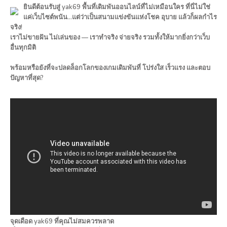
ยินดีต้อนรับสู่ yak69 พื้นที่เดิมพันออนไลน์ที่ไม่เหมือนใคร ที่นี่ไม่ใช่
แค่เว็บไซต์พนัน…แต่ว่าเป็นสนามแข่งขันแห่งโชค อุบาย แล้วก็ผลกำไร
จริง!
เราไม่ขายฝัน ไม่เล่นของ — เราทำจริง จ่ายจริง รวมทั้งให้มากยิ่งกว่าเว็บ
อื่นทุกมิติ
พร้อมหรือยังที่จะปลดล็อกโลกของเกมเดิมพันที่ โปร่งใส เร็วแรง และตอบ
ปัญหาที่สุด?
จุดเดือด yak69 ที่คุณไม่สมควรพลาด