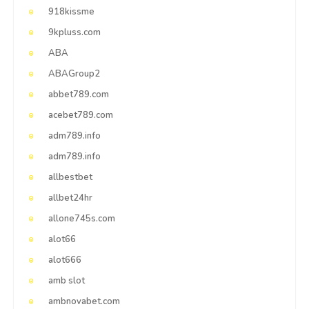
918kissme
9kpluss.com
ABA
ABAGroup2
abbet789.com
acebet789.com
adm789.info
adm789.info
allbestbet
allbet24hr
allone745s.com
alot66
alot666
amb slot
ambnovabet.com