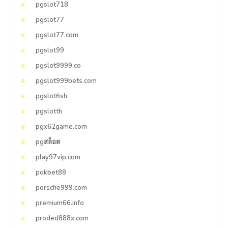
pgslot718
pgslot77
pgslot77.com
pgslot99
pgslot9999.co
pgslot999bets.com
pgslotfish
pgslotth
pgx62game.com
pgสล็อต
play97vip.com
pokbet88
porsche999.com
premium66.info
proded888x.com