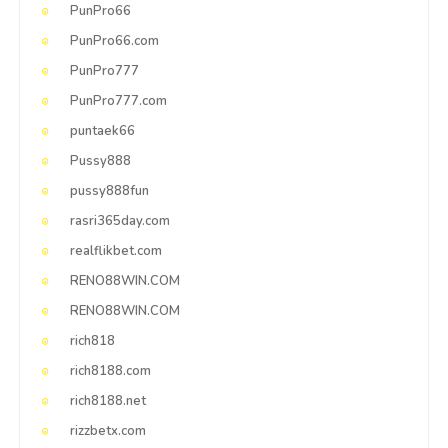
PunPro66
PunPro66.com
PunPro777
PunPro777.com
puntaek66
Pussy888
pussy888fun
rasri365day.com
realflikbet.com
RENO88WIN.COM
RENO88WIN.COM
rich818
rich8188.com
rich8188.net
rizzbetx.com