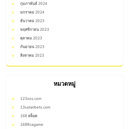
กุมภาพันธ์ 2024
มกราคม 2024
ธันวาคม 2023
พฤศจิกายน 2023
ตุลาคม 2023
กันยายน 2023
สิงหาคม 2023
หมวดหมู่
123xos.com
13satanbets.com
168 สล็อต
1688sagame