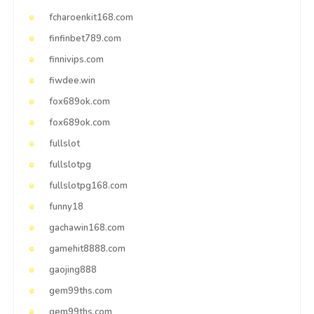
fcharoenkit168.com
finfinbet789.com
finnivips.com
fiwdee.win
fox689ok.com
fox689ok.com
fullslot
fullslotpg
fullslotpg168.com
funny18
gachawin168.com
gamehit8888.com
gaojing888
gem99ths.com
gem99ths.com