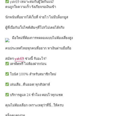
yak69 เหมาะสมกับผู้ใดกันแน่?
คนถูกใจความเร็ว รังเกียจรอเงินเข้า
นักพนันที่อยากได้เว็บที่ จ่ายไว ไม่มีบล็อกยูส
ผู้ที่เบื่อกับเว็บไซต์เดิมๆที่โปรไม่เคยได้จริง
มือใหม่ที่ต้องการทดลองแบบไม่ต้องเสี่ยงสูง
คนประเทศไทยทุกคนที่อยาก หาเงินผ่านมือถือ
สมัคร
yak69
ช่วงนี้ รับอะไร?
เครดิตฟรี ไม่ต้องฝากก่อน
โบนัส 100% สำหรับสมาชิกใหม่
เล่นเสีย…คืนยอด! ทุกสัปดาห์
บริการดูแล 24 ชั่วโมง ตอบไวทุกแชต
คุณไม่ต้องเลือก เพราะเหตุว่าที่นี่…ให้ครบ
สล็อตแตกง่าย