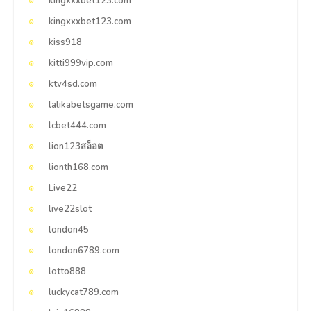
kingxxxbet123.com
kingxxxbet123.com
kiss918
kitti999vip.com
ktv4sd.com
lalikabetsgame.com
lcbet444.com
lion123สล็อต
lionth168.com
Live22
live22slot
london45
london6789.com
lotto888
luckycat789.com