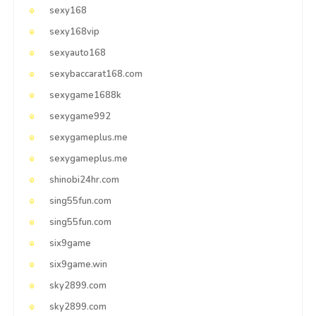
sexy168
sexy168vip
sexyauto168
sexybaccarat168.com
sexygame1688k
sexygame992
sexygameplus.me
sexygameplus.me
shinobi24hr.com
sing55fun.com
sing55fun.com
six9game
six9game.win
sky2899.com
sky2899.com